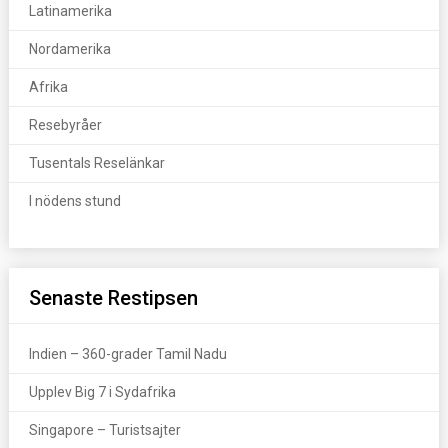
Latinamerika
Nordamerika
Afrika
Resebyråer
Tusentals Reselänkar
I nödens stund
Senaste Restipsen
Indien – 360-grader Tamil Nadu
Upplev Big 7 i Sydafrika
Singapore – Turistsajter