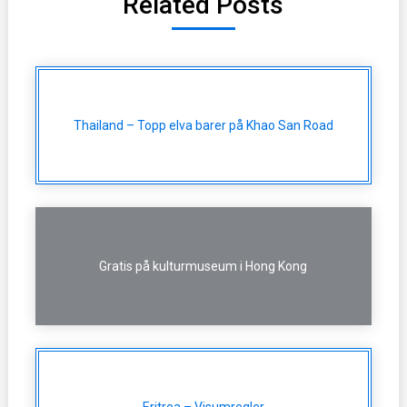
Related Posts
Thailand – Topp elva barer på Khao San Road
Gratis på kulturmuseum i Hong Kong
Eritrea – Visumregler