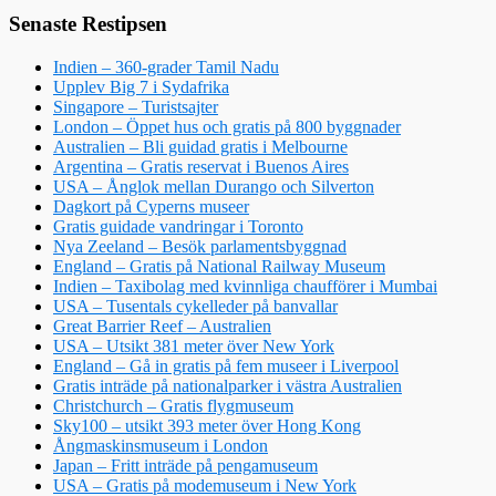
Senaste Restipsen
Indien – 360-grader Tamil Nadu
Upplev Big 7 i Sydafrika
Singapore – Turistsajter
London – Öppet hus och gratis på 800 byggnader
Australien – Bli guidad gratis i Melbourne
Argentina – Gratis reservat i Buenos Aires
USA – Ånglok mellan Durango och Silverton
Dagkort på Cyperns museer
Gratis guidade vandringar i Toronto
Nya Zeeland – Besök parlamentsbyggnad
England – Gratis på National Railway Museum
Indien – Taxibolag med kvinnliga chaufförer i Mumbai
USA – Tusentals cykelleder på banvallar
Great Barrier Reef – Australien
USA – Utsikt 381 meter över New York
England – Gå in gratis på fem museer i Liverpool
Gratis inträde på nationalparker i västra Australien
Christchurch – Gratis flygmuseum
Sky100 – utsikt 393 meter över Hong Kong
Ångmaskinsmuseum i London
Japan – Fritt inträde på pengamuseum
USA – Gratis på modemuseum i New York