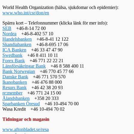
World Health Organization (hälsa, sjukdomar och epidemier):
www.who.int/csr/don/en
Spärra kort – Telefonnummer (klicka länk för mer info):
SEB
+46-8-14 72 00
Nordea
+46-8-402 57 10
Handelsbanken
+46-8-41 12 122
Skandiabanken
+46-8-695 17 06
ICA Banken
+46 33 47 47 90
Swedbank
+46 8 411 10 11
Forex Bank
+46 771 22 22 21
Länsförsäkringar Bank
+46 8 588 400 11
Bank Norwegian
+46 770 45 77 66
Danske Bank
+46 771 570 570
Ikanobanken
+46 476 88 000
Resurs Bank
+46 42 38 20 93
re:member
+46 771 24 15 00
Ålandsbanken
+358 20 333
Sparbanken Öresud
+46 10-494 70 00
Wasa Kredit +46 10-494 70 02
Tidningar och magasin
www.aftonbladet.se/resa