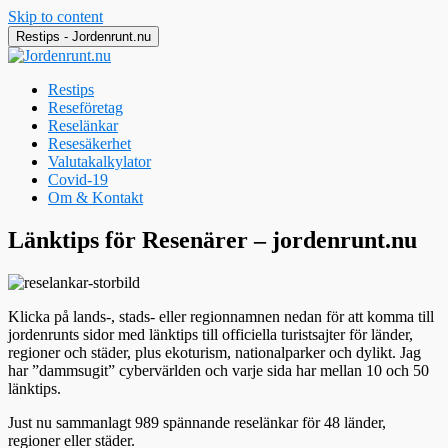
Skip to content
Restips - Jordenrunt.nu
Restips
Reseföretag
Reselänkar
Resesäkerhet
Valutakalkylator
Covid-19
Om & Kontakt
Jordenrunt.nu
Tusen Restips från hela världen
Länktips för Resenärer – jordenrunt.nu
Klicka på lands-, stads- eller regionnamnen nedan för att komma till
jordenrunts sidor med länktips till officiella turistsajter för länder,
regioner och städer, plus ekoturism, nationalparker och dylikt. Jag
har ”dammsugit” cybervärlden och varje sida har mellan 10 och 50
länktips.
Just nu sammanlagt 989 spännande reselänkar för 48 länder,
regioner eller städer.