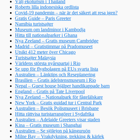
Välj ekoturism i Thailand
Roberts lilla indonesiska ordlista
Covid-19 pandemin – när är det säkert att resa igen?
Gratis Guide – Paris Greeter
Namibia turistsajter
Museum om landminor i Kambodja
Hitta till nationalparker i Ghana
Nya Zeeland – Gratis museum Cambridge
Madrid – Gratistimmar på Pradomuseet
Utsikt 412 meter över Chicago
Turistsajter Malaysia
Världens största nyårspartaj i Rio
Se upp för flygbolagen på EUs svarta lista
Australien – Länktips och Reseplanering
Brasilien – Gratis ädelstensmuseum i Rio
Nepal – Guest house hjälper handikappade barn
England – Gratis på Tate Liverpool
Nya Zeeland – Nationalpark för fågelälskare
New York – Gratis guidad tur i Central Park
Australien – Besök Polismuseet i Brisbane
Hitta rättvisa turistarrangörer i Sydafrika
Australien – Adelaide Greeters visar staden
Kina – Gratis museum i Shanghai
Australien – Se sjölejon på känguruön
Milne Bay – Vrakdykning, trekking & kärlek