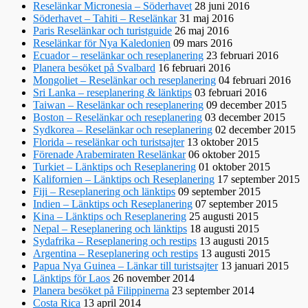
Reselänkar Micronesia – Söderhavet
28 juni 2016
Söderhavet – Tahiti – Reselänkar
31 maj 2016
Paris Reselänkar och turistguide
26 maj 2016
Reselänkar för Nya Kaledonien
09 mars 2016
Ecuador – reselänkar och reseplanering
23 februari 2016
Planera besöket på Svalbard
16 februari 2016
Mongoliet – Reselänkar och reseplanering
04 februari 2016
Sri Lanka – reseplanering & länktips
03 februari 2016
Taiwan – Reselänkar och reseplanering
09 december 2015
Boston – Reselänkar och reseplanering
03 december 2015
Sydkorea – Reselänkar och reseplanering
02 december 2015
Florida – reselänkar och turistsajter
13 oktober 2015
Förenade Arabemiraten Reselänkar
06 oktober 2015
Turkiet – Länktips och Reseplanering
01 oktober 2015
Kalifornien – Länktips och Reseplanering
17 september 2015
Fiji – Reseplanering och länktips
09 september 2015
Indien – Länktips och Reseplanering
07 september 2015
Kina – Länktips och Reseplanering
25 augusti 2015
Nepal – Reseplanering och länktips
18 augusti 2015
Sydafrika – Reseplanering och restips
13 augusti 2015
Argentina – Reseplanering och restips
13 augusti 2015
Papua Nya Guinea – Länkar till turistsajter
13 januari 2015
Länktips för Laos
26 november 2014
Planera besöket på Filippinerna
23 september 2014
Costa Rica
13 april 2014