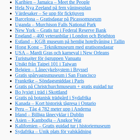
Karibien – Jamaica – Meet the People
Hela Nya Zeeland på fem våningsplan
Värdesaker – Se upp för ficktjuven
Barcelona – Gratisdagar på Picassomuseum
Uganda – Murchison Falls National Park
New York – Gratis tur i Federal Reserve Bank
England – 400 veteranbilar i London och Brighton
Estland – KGB museum på hemlig hotellvåning i Tallin
Hong Kong – Teknikmuseum med gratisonsdagar
USA – Mardi Gras och karneval i New Orleans
Turistsajter för ögruppen Vanuatu
Utsikt från Taipei 101 i Taiwan
Belgien – Lånecykelsystem i Bryssel
Gratis spårvagnsmuseum i San Francisco
Frankrike – Söndagsmiddag i Paris
Gratis på Christchurchmuseum + gratis guidad tur
Bo lyxigt i träd i Skottland
Gratis på botanisk trädgård i Sydafrika
Kanada – Kort historisk tågresa i Ontario
Peru – Tåg 4 782 meter upp i Anderna
Irland – Billiga lånecyklar i Dublin
Asien – Kambodja – Angkor Wat
Kalifornien – Gratis guidad tur i historiemuseum
Sydafrika – Unik plats för valskådning