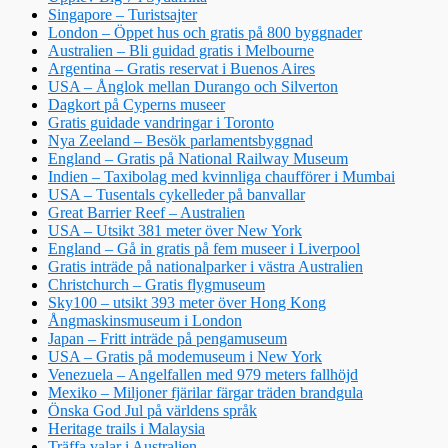
Singapore – Turistsajter
London – Öppet hus och gratis på 800 byggnader
Australien – Bli guidad gratis i Melbourne
Argentina – Gratis reservat i Buenos Aires
USA – Ånglok mellan Durango och Silverton
Dagkort på Cyperns museer
Gratis guidade vandringar i Toronto
Nya Zeeland – Besök parlamentsbyggnad
England – Gratis på National Railway Museum
Indien – Taxibolag med kvinnliga chaufförer i Mumbai
USA – Tusentals cykelleder på banvallar
Great Barrier Reef – Australien
USA – Utsikt 381 meter över New York
England – Gå in gratis på fem museer i Liverpool
Gratis inträde på nationalparker i västra Australien
Christchurch – Gratis flygmuseum
Sky100 – utsikt 393 meter över Hong Kong
Ångmaskinsmuseum i London
Japan – Fritt inträde på pengamuseum
USA – Gratis på modemuseum i New York
Venezuela – Angelfallen med 979 meters fallhöjd
Mexiko – Miljoner fjärilar färgar träden brandgula
Önska God Jul på världens språk
Heritage trails i Malaysia
Träffa valar i Australien