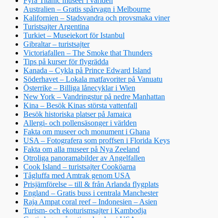
Fyra Titanic museer i världen
Australien – Gratis spårvagn i Melbourne
Kalifornien – Stadsvandra och provsmaka viner
Turistsajter Argentina
Turkiet – Museiekort för Istanbul
Gibraltar – turistsajter
Victoriafallen – The Smoke that Thunders
Tips på kurser för flygrädda
Kanada – Cykla på Prince Edward Island
Söderhavet – Lokala matfavoriter på Vanuatu
Österrike – Billiga lånecyklar i Wien
New York – Vandringstur på nedre Manhattan
Kina – Besök Kinas största vattenfall
Besök historiska platser på Jamaica
Allergi- och pollensäsonger i världen
Fakta om museer och monument i Ghana
USA – Fotografera som proffsen i Florida Keys
Fakta om alla museer på Nya Zeeland
Otroliga panoramabilder av Angelfallen
Cook Island – turistsajter Cooköarna
Tågluffa med Amtrak genom USA
Prisjämförelse – till & från Arlanda flygplats
England – Gratis buss i centrala Manchester
Raja Ampat coral reef – Indonesien – Asien
Turism- och ekoturismsajter i Kambodja