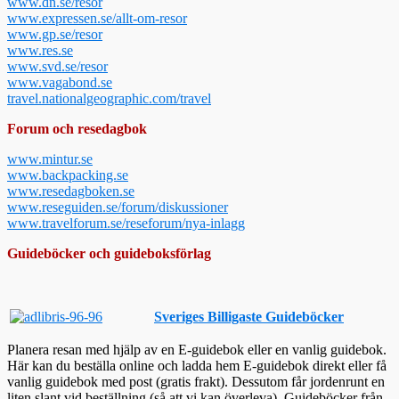
www.dn.se/resor
www.expressen.se/allt-om-resor
www.gp.se/resor
www.res.se
www.svd.se/resor
www.vagabond.se
travel.nationalgeographic.com/travel
Forum och resedagbok
www.mintur.se
www.backpacking.se
www.resedagboken.se
www.reseguiden.se/forum/diskussioner
www.travelforum.se/reseforum/nya-inlagg
Guideböcker och guideboksförlag
Sveriges Billigaste Guideböcker
Planera resan med hjälp av en E-guidebok eller en vanlig guidebok.
Här kan du beställa online och ladda hem E-guidebok direkt eller få
vanlig guidebok med post (gratis frakt). Dessutom får jordenrunt en
liten slant vid beställning (så att vi kan överleva). Guideböcker från