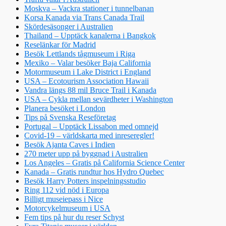
Moskva – Vackra stationer i tunnelbanan
Korsa Kanada via Trans Canada Trail
Skördesäsonger i Australien
Thailand – Upptäck kanalerna i Bangkok
Reselänkar för Madrid
Besök Lettlands tågmuseum i Riga
Mexiko – Valar besöker Baja California
Motormuseum i Lake District i England
USA – Ecotourism Association Hawaii
Vandra längs 88 mil Bruce Trail i Kanada
USA – Cykla mellan sevärdheter i Washington
Planera besöket i London
Tips på Svenska Reseföretag
Portugal – Upptäck Lissabon med omnejd
Covid-19 – världskarta med inreseregler!
Besök Ajanta Caves i Indien
270 meter upp på byggnad i Australien
Los Angeles – Gratis på California Science Center
Kanada – Gratis rundtur hos Hydro Quebec
Besök Harry Potters inspelningsstudio
Ring 112 vid nöd i Europa
Billigt museiepass i Nice
Motorcykelmuseum i USA
Fem tips på hur du reser Schyst