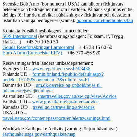
Svenske Bob Arno (bor numera i USA) kan allt om ficktjuvars
beteende och bedrägerier runt om i världen. På hans sajt finns en hel
del tips för hur du undviker påhälsning av ficktjuvar och dessutom
listar han vanliga bedrägerier (scams):
bobarno.com/thiefhunters/faq
Kontakta Försäkringsbolagens larmcentraler:
SOS International
(hemförsäkringsbolagen: Folksam, if, Trygg
Hansa…) +45 70 10 50 50
Gouda Reseförsäkringar Larmcentral
+ 45 33 15 60 60
Euro Alarm (Europeiska ERV)
+46 770 456 920
Resevarningar från länders utrikesdepartement:
Sveriges UD –
www.regeringen.se/sb/d/3436
Finlands UD –
formin.finland.fi/public/default.aspx?
nodeid=15735&contentlan=3&culture=sv-FI
Danmarks UD –
um.dk/da/rejse-og-ophold/rejse-til-
udlandet/rejsevejledninger
Australiens UD –
smartraveller.gov.au/zw-cgi/view/Advice
Brittiska UD –
www.gov.uk/foreign-travel-advice
Kanadas UD –
travel.gc.ca/travelling/advisories
USAs UD –
travel.state.gov/content/passports/en/alertswarnings.html
Worldwide Earthquake Activity (varning för jordbävningar):
earthquake.usgs.gov/earthquakes/map