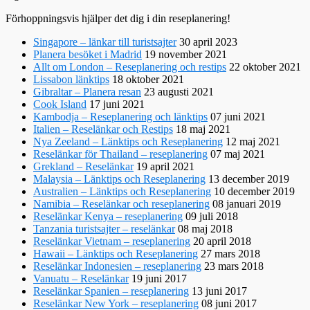
Förhoppningsvis hjälper det dig i din reseplanering!
Singapore – länkar till turistsajter
30 april 2023
Planera besöket i Madrid
19 november 2021
Allt om London – Reseplanering och restips
22 oktober 2021
Lissabon länktips
18 oktober 2021
Gibraltar – Planera resan
23 augusti 2021
Cook Island
17 juni 2021
Kambodja – Reseplanering och länktips
07 juni 2021
Italien – Reselänkar och Restips
18 maj 2021
Nya Zeeland – Länktips och Reseplanering
12 maj 2021
Reselänkar för Thailand – reseplanering
07 maj 2021
Grekland – Reselänkar
19 april 2021
Malaysia – Länktips och Reseplanering
13 december 2019
Australien – Länktips och Reseplanering
10 december 2019
Namibia – Reselänkar och reseplanering
08 januari 2019
Reselänkar Kenya – reseplanering
09 juli 2018
Tanzania turistsajter – reselänkar
08 maj 2018
Reselänkar Vietnam – reseplanering
20 april 2018
Hawaii – Länktips och Reseplanering
27 mars 2018
Reselänkar Indonesien – reseplanering
23 mars 2018
Vanuatu – Reselänkar
19 juni 2017
Reselänkar Spanien – reseplanering
13 juni 2017
Reselänkar New York – reseplanering
08 juni 2017