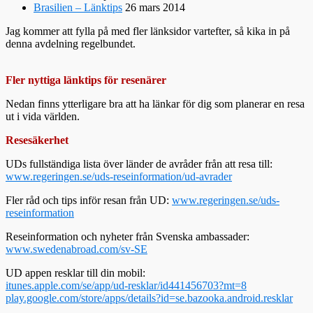
Brasilien – Länktips
26 mars 2014
Jag kommer att fylla på med fler länksidor vartefter, så kika in på
denna avdelning regelbundet.
Fler nyttiga länktips för resenärer
Nedan finns ytterligare bra att ha länkar för dig som planerar en resa
ut i vida världen.
Resesäkerhet
UDs fullständiga lista över länder de avråder från att resa till:
www.regeringen.se/uds-reseinformation/ud-avrader
Fler råd och tips inför resan från UD:
www.regeringen.se/uds-
reseinformation
Reseinformation och nyheter från Svenska ambassader:
www.swedenabroad.com/sv-SE
UD appen resklar till din mobil:
itunes.apple.com/se/app/ud-resklar/id441456703?mt=8
play.google.com/store/apps/details?id=se.bazooka.android.resklar