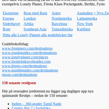
exempelvis Lonely Planet, Första Klass Pocketguide, Berlitz, Fyris:
Ekoturism
Resa med Barn
Asien
Australien + Nya Ze
Europa
London
Nordamerika
Latinamerika
Söderhavet
Afrika
Barcelona
New York
Rom
Southeast Asia
Transsibiriska
Karibien
Hitta alla Lonely Planets alla guideböcker här
Guideboksförlag:
www.frommers.com/destinations
www.roughguides.com/destinations
www.lonelyplanet.com/places
www.footprinttravelguides.com
www.letsgo.com/destinations
www.insightguides.com/destinations
moon.com/destinations
150 senaste restipsen
Här på resesajten jordenrunt.nu lägger jag dagligen upp nya
spännande Restips – nedan de 150 senaste:
Indien – 360-grader Tamil Nadu
Upplev Big 7 i Sydafrika