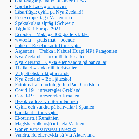
Gratisdagar på nationalparker i USA
Upptäck Laos grottprovins
Läsarfråga: cykla på Nya Zeeland!
Prisexempel tåg i Västeuropa
Spektakulära alptåg i Schweiz
Tågluffa i Europa 2021
Ecuador – Mäktiga 360 graders bilder
wwoofa = gratis mat + boende
Italien – Reselänkar till turistsajter
Argentina – Trekka i Nahuel Huapi NP i Patagonien
Nya Zeeland – länkar till turistsajter
Nya Zeeland – Cykla eller vandra på banvallar
Thailand – länkar till turistsajter
Välj ett etiskt riktigt resande
Nya Zeeland – Bo i jättesko!
Fototips från djurfotografen Paul Goldstein
Covid-19 – inreseregler Grekland
Covid-19 – inreseregler Kroatien
Besök världsarv i Storbritannien
Cykla och vandra på banvallar i Spanien
Grekland – turistsajter
Ekoturista i Rumänien
Magiska vulkansjöar i hela Världen
Gör en världsarvsresa i Mexiko
Vandra, rid eller cykla på Via Algarviana