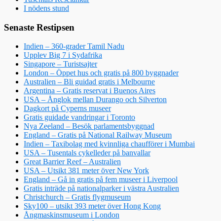
I nödens stund
Senaste Restipsen
Indien – 360-grader Tamil Nadu
Upplev Big 7 i Sydafrika
Singapore – Turistsajter
London – Öppet hus och gratis på 800 byggnader
Australien – Bli guidad gratis i Melbourne
Argentina – Gratis reservat i Buenos Aires
USA – Ånglok mellan Durango och Silverton
Dagkort på Cyperns museer
Gratis guidade vandringar i Toronto
Nya Zeeland – Besök parlamentsbyggnad
England – Gratis på National Railway Museum
Indien – Taxibolag med kvinnliga chaufförer i Mumbai
USA – Tusentals cykelleder på banvallar
Great Barrier Reef – Australien
USA – Utsikt 381 meter över New York
England – Gå in gratis på fem museer i Liverpool
Gratis inträde på nationalparker i västra Australien
Christchurch – Gratis flygmuseum
Sky100 – utsikt 393 meter över Hong Kong
Ångmaskinsmuseum i London