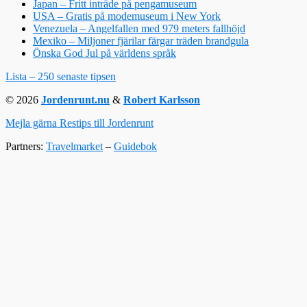
Japan – Fritt inträde på pengamuseum
USA – Gratis på modemuseum i New York
Venezuela – Angelfallen med 979 meters fallhöjd
Mexiko – Miljoner fjärilar färgar träden brandgula
Önska God Jul på världens språk
Lista – 250 senaste tipsen
© 2026
Jordenrunt.nu
&
Robert Karlsson
Mejla gärna Restips till Jordenrunt
Partners:
Travelmarket
–
Guidebok