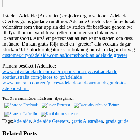
I staden Adelaide (Australien) erbjuder organisationen Adelaide
Greeters gratis guidade rundturer. Adelaide Greeters består av lokala
volontärer som visar upp sin del av staden för besökare genom två
till fyra timmars vandringar (eller rundturer som inkluderar
lokaltransport). Alltså ett perfekt sätt att lära känna staden och dess
invånare. Du kan gratis följa med en ”greeter” alla veckans dagar
klockan 9-17, dock obligatorisk förbokning minst tre dagar i förväg:
customer.cityofadelaide.com.au/forms/book-an-adelaide-greeter
Planera besöket i Adelaide:
www.cityofadelaide.com.au/explore-the-city/visit-adelaide
southaustralia.com/places-to-go/adelaide
www.australia.com/en/places/adelaide-and-surrounds/guide-to-
adelaide.html
Text & research: Robert Karlsson - tipsa gärna...
Tags:
Adelaide
,
Adelaide Greeters
,
gratis Australien
,
gratis guide
Related Posts