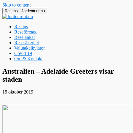
Skip to content
Restips - Jordenrunt.nu
Restips
Reseföretag
Reselänkar
Resesäkerhet
Valutakalkylator
Covid-19
Om & Kontakt
Jordenrunt.nu
Tusen Restips från hela världen
Australien – Adelaide Greeters visar
staden
15 oktober 2019