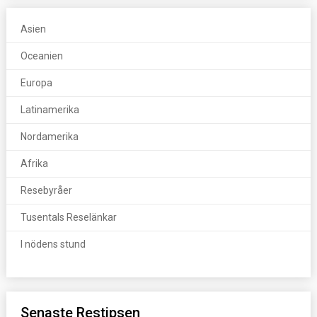
Asien
Oceanien
Europa
Latinamerika
Nordamerika
Afrika
Resebyråer
Tusentals Reselänkar
I nödens stund
Senaste Restipsen