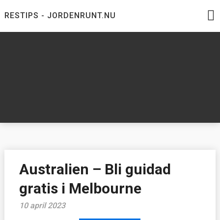
Skip
RESTIPS - JORDENRUNT.NU
to
content
Jordenrunt.nu
Tusen Restips från hela världen
Australien – Bli guidad
gratis i Melbourne
10 april 2023