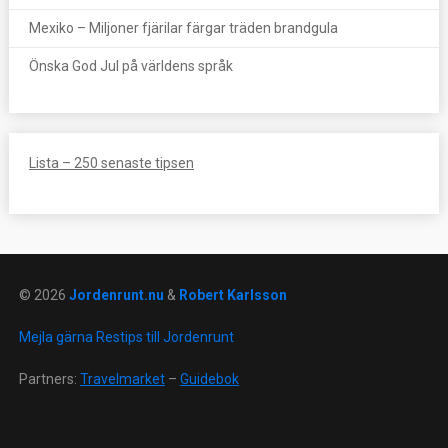
Mexiko – Miljoner fjärilar färgar träden brandgula
Önska God Jul på världens språk
Lista – 250 senaste tipsen
© 2026
Jordenrunt.nu
&
Robert Karlsson
Mejla gärna Restips till Jordenrunt
Partners:
Travelmarket
–
Guidebok