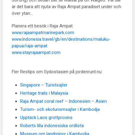
är det bara att njuta av Raja Ampat paradiset under och
över ytan…
Planera ett besök i Raja Ampat:
www.rajaampatmarinepark.com
www.indonesia.travel/gb/en/destinations/maluku-
papua/raja-ampat
www.stayrajaampat.com
Fler Restips om Sydostasien på jordenrunt.nu:
Singapore – Turistsajter
Heritage trails i Malaysia
Raja Ampat coral reef – Indonesien – Asien
Turism- och ekoturismsajter i Kambodja
Upptäck Laos grottprovins
Roberts lilla indonesiska ordlista
Museum om landminor i Kambodja