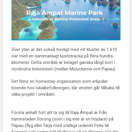
Över ytan är det också trevligt med ett kluster av 1 610
öar med en sammanlagt kuststräcka på flera hundra
kilometer. Detta område är beläget ganska långt bort i
nordöstra Indonesien (mellan Moluckerna och Papau).
Det finns en homestay-organisation som erbjuder
boende hos lokalbefolkningen, där vinsten går tillbaka till
olika projekt i området.
Första anhalt fört att ta sig till Raja Ampat är från
hamnstaden Sorong (som i sig inte är en höjdare) på
Papau (flyg eller färja med statliga rederiet Pelni till
Sorong) och sedan båt till Waisai på ön Waigeo. Väl där