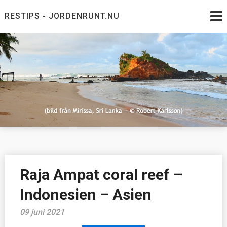
Skip
RESTIPS - JORDENRUNT.NU
to
content
Jordenrunt.nu
Tusen Restips från hela världen
Raja Ampat coral reef –
Indonesien – Asien
09 juni 2021