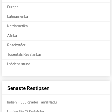
Europa
Latinamerika
Nordamerika
Afrika
Resebyråer
Tusentals Reselänkar
I nödens stund
Senaste Restipsen
Indien – 360-grader Tamil Nadu
Upplev Big 7 i Sydafrika