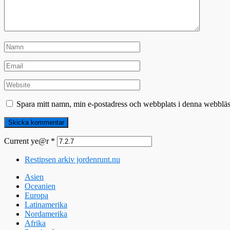
Spara mitt namn, min e-postadress och webbplats i denna webbläsa
Current ye@r
*
Restipsen arkiv jordenrunt.nu
Asien
Oceanien
Europa
Latinamerika
Nordamerika
Afrika