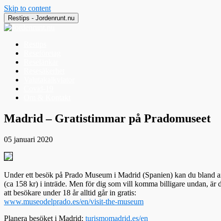
Skip to content
Restips - Jordenrunt.nu
Restips
Reseföretag
Reselänkar
Resesäkerhet
Valutakalkylator
Covid-19
Om & Kontakt
Jordenrunt.nu
Tusen Restips från hela världen
Madrid – Gratistimmar på Pradomuseet
05 januari 2020
Under ett besök på Prado Museum i Madrid (Spanien) kan du bland ann
(ca 158 kr) i inträde. Men för dig som vill komma billigare undan, är d
att besökare under 18 år alltid går in gratis:
www.museodelprado.es/en/visit-the-museum
Planera besöket i Madrid:
turismomadrid.es/en