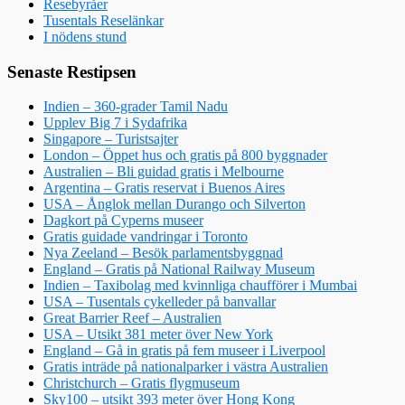
Resebyråer
Tusentals Reselänkar
I nödens stund
Senaste Restipsen
Indien – 360-grader Tamil Nadu
Upplev Big 7 i Sydafrika
Singapore – Turistsajter
London – Öppet hus och gratis på 800 byggnader
Australien – Bli guidad gratis i Melbourne
Argentina – Gratis reservat i Buenos Aires
USA – Ånglok mellan Durango och Silverton
Dagkort på Cyperns museer
Gratis guidade vandringar i Toronto
Nya Zeeland – Besök parlamentsbyggnad
England – Gratis på National Railway Museum
Indien – Taxibolag med kvinnliga chaufförer i Mumbai
USA – Tusentals cykelleder på banvallar
Great Barrier Reef – Australien
USA – Utsikt 381 meter över New York
England – Gå in gratis på fem museer i Liverpool
Gratis inträde på nationalparker i västra Australien
Christchurch – Gratis flygmuseum
Sky100 – utsikt 393 meter över Hong Kong