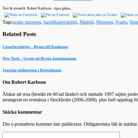
Text & research: Robert Karlsson - tipsa gärna...
Tags:
gratis museum
,
handikappvänligt
,
Madrid
,
Museum
,
Prado
,
Spa
Related Posts
Läsarberättelse – Resan till Kaukasus
New York – Gratis på Bronx konstmuseum
Jogging-sightseeing i Köpenhamn
Om Robert Karlsson
Älskar att resa (besökt ett 60-tal länder) och startade 1997 sajten jor
arrangerat en resmässa i Stockholm (2006-2008), plus haft uppdrag f
Skicka kommentar
Din e-postadress kommer inte publiceras.
Obligatoriska fält är märkta