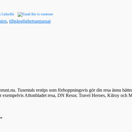
nien
,
tillgänglighetsanpassat
denrunt.nu. Tusentals restips som förhoppningsvis gör din resa ännu bättr
ör exempelvis Aftonbladet resa, DN Resor, Travel Heroes, Kilroy och M
*