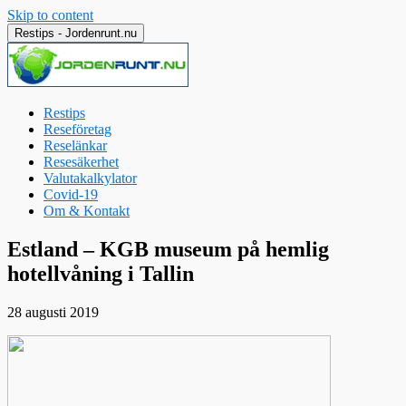
Skip to content
Restips - Jordenrunt.nu
Restips
Reseföretag
Reselänkar
Resesäkerhet
Valutakalkylator
Covid-19
Om & Kontakt
Jordenrunt.nu
Tusen Restips från hela världen
Estland – KGB museum på hemlig
hotellvåning i Tallin
28 augusti 2019