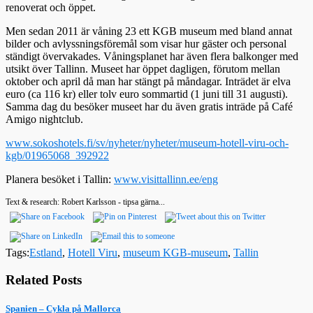
renoverat och öppet.
Men sedan 2011 är våning 23 ett KGB museum med bland annat
bilder och avlyssningsföremål som visar hur gäster och personal
ständigt övervakades. Våningsplanet har även flera balkonger med
utsikt över Tallinn. Museet har öppet dagligen, förutom mellan
oktober och april då man har stängt på måndagar. Inträdet är elva
euro (ca 116 kr) eller tolv euro sommartid (1 juni till 31 augusti).
Samma dag du besöker museet har du även gratis inträde på Café
Amigo nightclub.
www.sokoshotels.fi/sv/nyheter/nyheter/museum-hotell-viru-och-
kgb/01965068_392922
Planera besöket i Tallin:
www.visittallinn.ee/eng
Text & research: Robert Karlsson - tipsa gärna...
Tags:
Estland
,
Hotell Viru
,
museum KGB-museum
,
Tallin
Related Posts
Spanien – Cykla på Mallorca