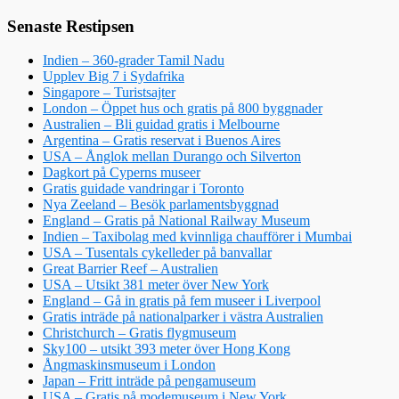
Senaste Restipsen
Indien – 360-grader Tamil Nadu
Upplev Big 7 i Sydafrika
Singapore – Turistsajter
London – Öppet hus och gratis på 800 byggnader
Australien – Bli guidad gratis i Melbourne
Argentina – Gratis reservat i Buenos Aires
USA – Ånglok mellan Durango och Silverton
Dagkort på Cyperns museer
Gratis guidade vandringar i Toronto
Nya Zeeland – Besök parlamentsbyggnad
England – Gratis på National Railway Museum
Indien – Taxibolag med kvinnliga chaufförer i Mumbai
USA – Tusentals cykelleder på banvallar
Great Barrier Reef – Australien
USA – Utsikt 381 meter över New York
England – Gå in gratis på fem museer i Liverpool
Gratis inträde på nationalparker i västra Australien
Christchurch – Gratis flygmuseum
Sky100 – utsikt 393 meter över Hong Kong
Ångmaskinsmuseum i London
Japan – Fritt inträde på pengamuseum
USA – Gratis på modemuseum i New York