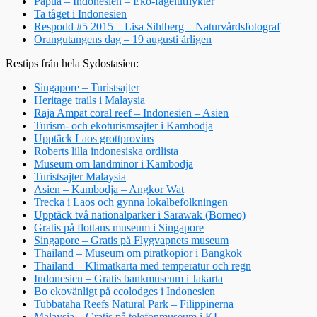
Papua – Indonesien – Eko-fågelutflykter
Ta tåget i Indonesien
Respodd #5 2015 – Lisa Sihlberg – Naturvårdsfotograf
Orangutangens dag – 19 augusti årligen
Restips från hela Sydostasien:
Singapore – Turistsajter
Heritage trails i Malaysia
Raja Ampat coral reef – Indonesien – Asien
Turism- och ekoturismsajter i Kambodja
Upptäck Laos grottprovins
Roberts lilla indonesiska ordlista
Museum om landminor i Kambodja
Turistsajter Malaysia
Asien – Kambodja – Angkor Wat
Trecka i Laos och gynna lokalbefolkningen
Upptäck två nationalparker i Sarawak (Borneo)
Gratis på flottans museum i Singapore
Singapore – Gratis på Flygvapnets museum
Thailand – Museum om piratkopior i Bangkok
Thailand – Klimatkarta med temperatur och regn
Indonesien – Gratis bankmuseum i Jakarta
Bo ekovänligt på ecolodges i Indonesien
Tubbataha Reefs Natural Park – Filippinerna
Malaysia – Gratis på telefonmuseum i KL