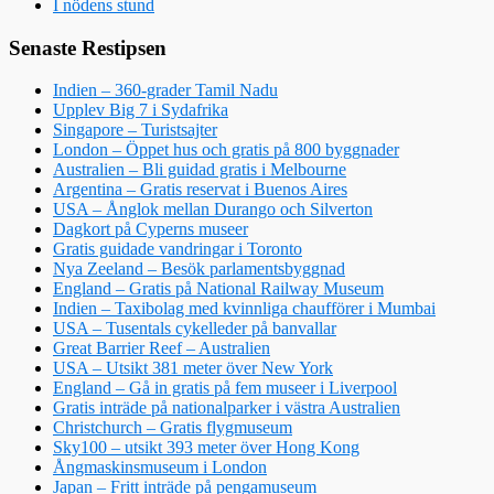
I nödens stund
Senaste Restipsen
Indien – 360-grader Tamil Nadu
Upplev Big 7 i Sydafrika
Singapore – Turistsajter
London – Öppet hus och gratis på 800 byggnader
Australien – Bli guidad gratis i Melbourne
Argentina – Gratis reservat i Buenos Aires
USA – Ånglok mellan Durango och Silverton
Dagkort på Cyperns museer
Gratis guidade vandringar i Toronto
Nya Zeeland – Besök parlamentsbyggnad
England – Gratis på National Railway Museum
Indien – Taxibolag med kvinnliga chaufförer i Mumbai
USA – Tusentals cykelleder på banvallar
Great Barrier Reef – Australien
USA – Utsikt 381 meter över New York
England – Gå in gratis på fem museer i Liverpool
Gratis inträde på nationalparker i västra Australien
Christchurch – Gratis flygmuseum
Sky100 – utsikt 393 meter över Hong Kong
Ångmaskinsmuseum i London
Japan – Fritt inträde på pengamuseum