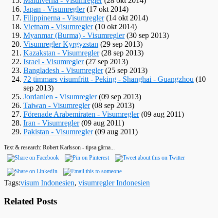
Maldiverna - Visumregler
(28 okt 2014)
Japan - Visumregler
(17 okt 2014)
Filippinerna - Visumregler
(14 okt 2014)
Vietnam - Visumregler
(10 okt 2014)
Myanmar (Burma) - Visumregler
(30 sep 2013)
Visumregler Kyrgyzstan
(29 sep 2013)
Kazakstan - Visumregler
(28 sep 2013)
Israel - Visumregler
(27 sep 2013)
Bangladesh - Visumregler
(25 sep 2013)
72 timmars visumfritt - Peking - Shanghai - Guangzhou
(10
sep 2013)
Jordanien - Visumregler
(09 sep 2013)
Taiwan - Visumregler
(08 sep 2013)
Förenade Arabemiraten - Visumregler
(09 aug 2011)
Iran - Visumregler
(09 aug 2011)
Pakistan - Visumregler
(09 aug 2011)
Text & research: Robert Karlsson - tipsa gärna...
Tags:
visum Indonesien
,
visumregler Indonesien
Related Posts