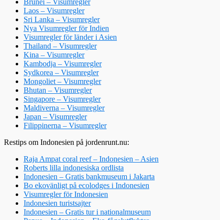
Brunei – Visumregler
Laos – Visumregler
Sri Lanka – Visumregler
Nya Visumregler för Indien
Visumregler för länder i Asien
Thailand – Visumregler
Kina – Visumregler
Kambodja – Visumregler
Sydkorea – Visumregler
Mongoliet – Visumregler
Bhutan – Visumregler
Singapore – Visumregler
Maldiverna – Visumregler
Japan – Visumregler
Filippinerna – Visumregler
Restips om Indonesien på jordenrunt.nu:
Raja Ampat coral reef – Indonesien – Asien
Roberts lilla indonesiska ordlista
Indonesien – Gratis bankmuseum i Jakarta
Bo ekovänligt på ecolodges i Indonesien
Visumregler för Indonesien
Indonesien turistsajter
Indonesien – Gratis tur i nationalmuseum