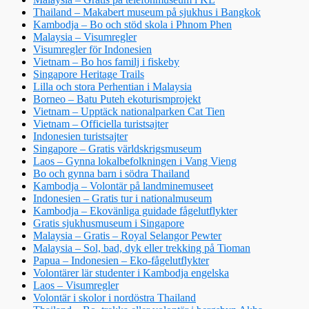
Thailand – Makabert museum på sjukhus i Bangkok
Kambodja – Bo och stöd skola i Phnom Phen
Malaysia – Visumregler
Visumregler för Indonesien
Vietnam – Bo hos familj i fiskeby
Singapore Heritage Trails
Lilla och stora Perhentian i Malaysia
Borneo – Batu Puteh ekoturismprojekt
Vietnam – Upptäck nationalparken Cat Tien
Vietnam – Officiella turistsajter
Indonesien turistsajter
Singapore – Gratis världskrigsmuseum
Laos – Gynna lokalbefolkningen i Vang Vieng
Bo och gynna barn i södra Thailand
Kambodja – Volontär på landminemuseet
Indonesien – Gratis tur i nationalmuseum
Kambodja – Ekovänliga guidade fågelutflykter
Gratis sjukhusmuseum i Singapore
Malaysia – Gratis – Royal Selangor Pewter
Malaysia – Sol, bad, dyk eller trekking på Tioman
Papua – Indonesien – Eko-fågelutflykter
Volontärer lär studenter i Kambodja engelska
Laos – Visumregler
Volontär i skolor i nordöstra Thailand