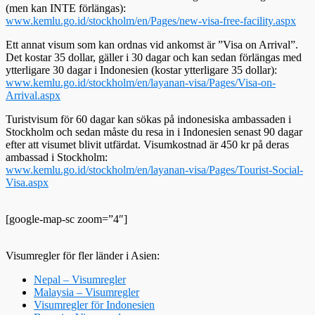
(men kan INTE förlängas):
www.kemlu.go.id/stockholm/en/Pages/new-visa-free-facility.aspx
Ett annat visum som kan ordnas vid ankomst är ”Visa on Arrival”.
Det kostar 35 dollar, gäller i 30 dagar och kan sedan förlängas med
ytterligare 30 dagar i Indonesien (kostar ytterligare 35 dollar):
www.kemlu.go.id/stockholm/en/layanan-visa/Pages/Visa-on-
Arrival.aspx
Turistvisum för 60 dagar kan sökas på indonesiska ambassaden i
Stockholm och sedan måste du resa in i Indonesien senast 90 dagar
efter att visumet blivit utfärdat. Visumkostnad är 450 kr på deras
ambassad i Stockholm:
www.kemlu.go.id/stockholm/en/layanan-visa/Pages/Tourist-Social-
Visa.aspx
[google-map-sc zoom=”4″]
Visumregler för fler länder i Asien:
Nepal – Visumregler
Malaysia – Visumregler
Visumregler för Indonesien