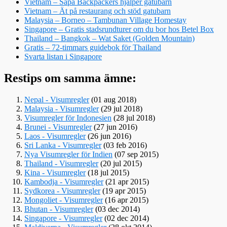
Vietnam – Sapa Backpackers hjälper gatubarn
Vietnam – Ät på restaurang och stöd gatubarn
Malaysia – Borneo – Tambunan Village Homestay
Singapore – Gratis stadsrundturer om du bor hos Betel Box
Thailand – Bangkok – Wat Saket (Golden Mountain)
Gratis – 72-timmars guidebok för Thailand
Svarta listan i Singapore
Restips om samma ämne:
Nepal - Visumregler
(01 aug 2018)
Malaysia - Visumregler
(29 jul 2018)
Visumregler för Indonesien
(28 jul 2018)
Brunei - Visumregler
(27 jun 2016)
Laos - Visumregler
(26 jun 2016)
Sri Lanka - Visumregler
(03 feb 2016)
Nya Visumregler för Indien
(07 sep 2015)
Thailand - Visumregler
(20 jul 2015)
Kina - Visumregler
(18 jul 2015)
Kambodja - Visumregler
(21 apr 2015)
Sydkorea - Visumregler
(19 apr 2015)
Mongoliet - Visumregler
(16 apr 2015)
Bhutan - Visumregler
(03 dec 2014)
Singapore - Visumregler
(02 dec 2014)