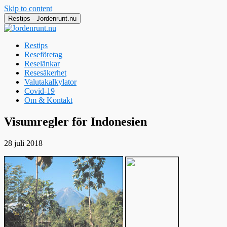
Skip to content
Restips - Jordenrunt.nu
Restips
Reseföretag
Reselänkar
Resesäkerhet
Valutakalkylator
Covid-19
Om & Kontakt
Jordenrunt.nu
Tusen Restips från hela världen
Visumregler för Indonesien
28 juli 2018