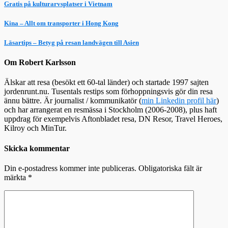
Gratis på kulturarvsplatser i Vietnam
Kina – Allt om transporter i Hong Kong
Läsartips – Betyg på resan landvägen till Asien
Om Robert Karlsson
Älskar att resa (besökt ett 60-tal länder) och startade 1997 sajten
jordenrunt.nu. Tusentals restips som förhoppningsvis gör din resa
ännu bättre. Är journalist / kommunikatör (
min Linkedin profil här
)
och har arrangerat en resmässa i Stockholm (2006-2008), plus haft
uppdrag för exempelvis Aftonbladet resa, DN Resor, Travel Heroes,
Kilroy och MinTur.
Skicka kommentar
Din e-postadress kommer inte publiceras.
Obligatoriska fält är
märkta
*