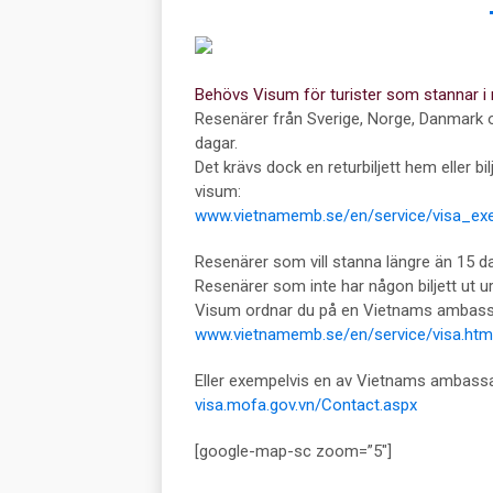
Behövs Visum för turister som stannar i
Resenärer från Sverige, Norge, Danmark 
dagar.
Det krävs dock en returbiljett hem eller bil
visum:
www.vietnamemb.se/en/service/visa_ex
Resenärer som vill stanna längre än 15 
Resenärer som inte har någon biljett ut 
Visum ordnar du på en Vietnams ambassad
www.vietnamemb.se/en/service/visa.htm
Eller exempelvis en av Vietnams ambassad
visa.mofa.gov.vn/Contact.aspx
[google-map-sc zoom=”5″]