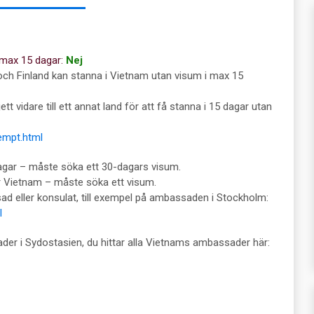
 max 15 dagar:
Nej
och Finland kan stanna i Vietnam utan visum i max 15
jett vidare till ett annat land för att få stanna i 15 dagar utan
empt.html
dagar – måste söka ett 30-dagars visum.
ur Vietnam – måste söka ett visum.
 eller konsulat, till exempel på ambassaden i Stockholm:
l
er i Sydostasien, du hittar alla Vietnams ambassader här: