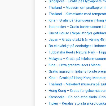
Singapore – Gratis på Flygvapnets
Thailand – Museum om piratkopior i
Thailand – Klimatkarta med temperat
Kina – Gratis på tågmuseum i Hong 
Indonesien – Gratis bankmuseum i J
Guest House i Nepal stödjer gatubar
Japan – Gratis utsikt från våning 45 
Bo ekovänligt på ecolodges i Indone
Tubbataha Reefs Natural Park – Filip
Malaysia – Gratis på telefonmuseum 
Kina – Hitta gratismuseer i Macau
Gratis museum i Indiens förste prem
Kina – Gratis på Hong Kong Monetary
Thailand – Makabert museum på sju
Hong Kong – Gratis fängelsemuseu
Kambodja – Bo och stöd skola i Ph
Indien – Keralas största arkeologi