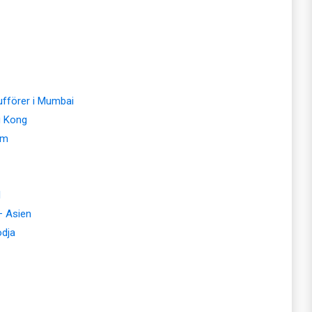
ufförer i Mumbai
g Kong
um
l
– Asien
odja