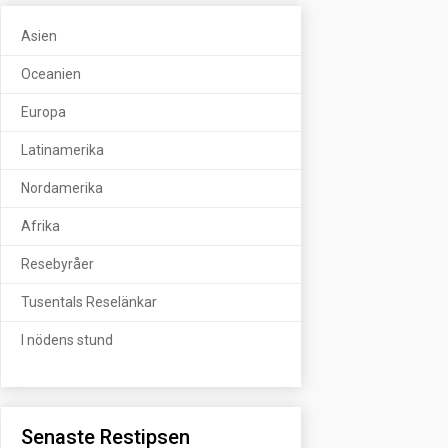
Asien
Oceanien
Europa
Latinamerika
Nordamerika
Afrika
Resebyråer
Tusentals Reselänkar
I nödens stund
Senaste Restipsen