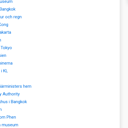
 museum
 Bangkok
ur och regn
Kong
akarta
n
i Tokyo
sien
pinerna
i KL
iärministers hem
 Authority
khus i Bangkok
m
nom Phen
ska museum