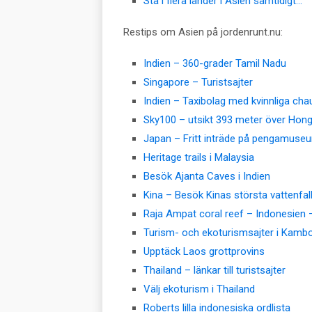
Stå i flera länder i Asien samtidigt…
Restips om Asien på jordenrunt.nu:
Indien – 360-grader Tamil Nadu
Singapore – Turistsajter
Indien – Taxibolag med kvinnliga cha
Sky100 – utsikt 393 meter över Hon
Japan – Fritt inträde på pengamuse
Heritage trails i Malaysia
Besök Ajanta Caves i Indien
Kina – Besök Kinas största vattenfal
Raja Ampat coral reef – Indonesien 
Turism- och ekoturismsajter i Kamb
Upptäck Laos grottprovins
Thailand – länkar till turistsajter
Välj ekoturism i Thailand
Roberts lilla indonesiska ordlista