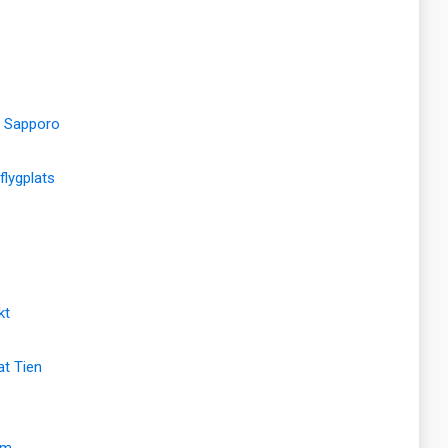
h Sapporo
 flygplats
kt
t Tien
um