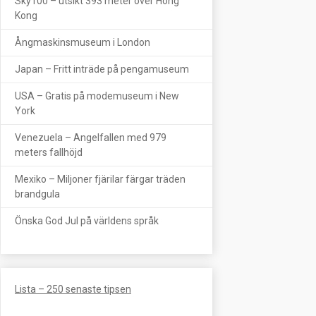
Sky100 – utsikt 393 meter över Hong
Kong
Ångmaskinsmuseum i London
Japan – Fritt inträde på pengamuseum
USA – Gratis på modemuseum i New
York
Venezuela – Angelfallen med 979
meters fallhöjd
Mexiko – Miljoner fjärilar färgar träden
brandgula
Önska God Jul på världens språk
Lista – 250 senaste tipsen