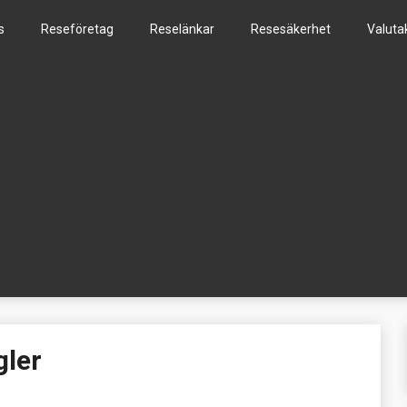
s
Reseföretag
Reselänkar
Resesäkerhet
Valuta
nu
gler