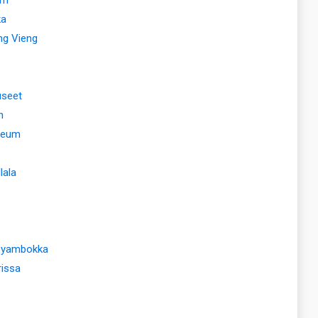
ka
ng Vieng
useet
n
useum
lala
Goyambokka
rissa