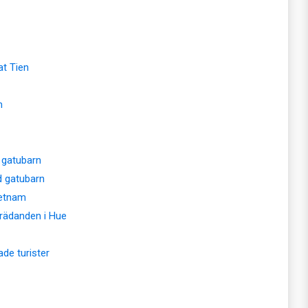
t Tien
m
 gatubarn
d gatubarn
Vietnam
rädanden i Hue
ade turister