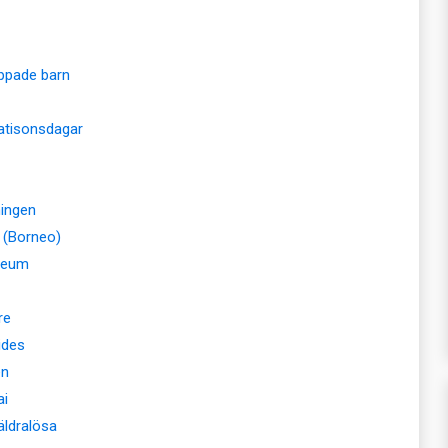
appade barn
tisonsdagar
ningen
 (Borneo)
seum
re
ides
en
ai
äldralösa