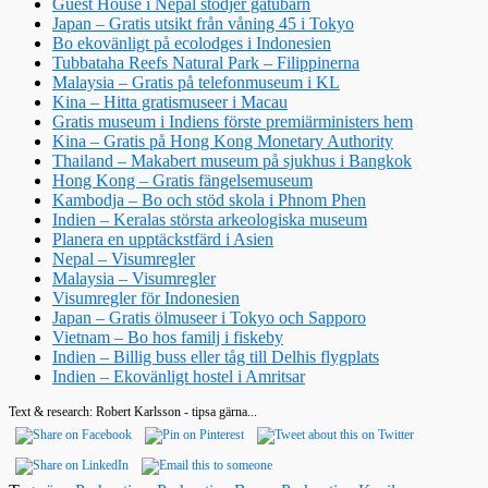
Guest House i Nepal stödjer gatubarn
Japan – Gratis utsikt från våning 45 i Tokyo
Bo ekovänligt på ecolodges i Indonesien
Tubbataha Reefs Natural Park – Filippinerna
Malaysia – Gratis på telefonmuseum i KL
Kina – Hitta gratismuseer i Macau
Gratis museum i Indiens förste premiärministers hem
Kina – Gratis på Hong Kong Monetary Authority
Thailand – Makabert museum på sjukhus i Bangkok
Hong Kong – Gratis fängelsemuseum
Kambodja – Bo och stöd skola i Phnom Phen
Indien – Keralas största arkeologiska museum
Planera en upptäckstfärd i Asien
Nepal – Visumregler
Malaysia – Visumregler
Visumregler för Indonesien
Japan – Gratis ölmuseer i Tokyo och Sapporo
Vietnam – Bo hos familj i fiskeby
Indien – Billig buss eller tåg till Delhis flygplats
Indien – Ekovänligt hostel i Amritsar
Text & research: Robert Karlsson - tipsa gärna...