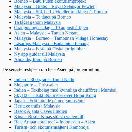
Borneo – Batu Puteh ekoturismprojekt
Malaysia – Gratis – Royal Selangor Pewter
Malaysia – Sol, bad, dyk eller trekking på Tioman
Malaysia – Ta tåget på Borneo
Ta tåget genom Malaysia
Orangutangens dag – 19 augusti årligen
Asien – Malaysia – Taman Negara
Malaysia – Borneo – Tambunan Village Homestay
Läsartips Malaysia – Bada inte i Penang
Malaysia – Festa på färska jordgubbar
Ny app guidar till Malaysia
Appa dig fram på Borneo
De senaste restipsen om hela Asien på jordenrunt.nu:
Indien – 360-grader Tamil Nadu
Singapore – Turistsajter
Indien – Taxibolag med kvinnliga chaufförer i Mumbai
Sky100 – utsikt 393 meter över Hong Kong
Japan – Fritt inträde på pengamuseum
Heritage trails i Malaysia
Besök Ajanta Caves i Indien
Kina – Besök Kinas största vattenfall
Raja Ampat coral reef – Indonesien – Asien
Turism- och ekoturismsajter i Kambodja