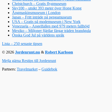
Christchurch – Gratis flygmuseum
Sky100 – utsikt 393 meter över Hong Kong
Ångmaskinsmuseum i London
Japan – Fritt inträde på pengamuseum
USA – Gratis på modemuseum i New York
Venezuela – Angelfallen med 979 meters fallhöjd
Mexiko – Miljoner fjärilar färgar träden brandgula
Önska God Jul på världens språk
Lista – 250 senaste tipsen
© 2026
Jordenrunt.nu
&
Robert Karlsson
Mejla gärna Restips till Jordenrunt
Partners:
Travelmarket
–
Guidebok