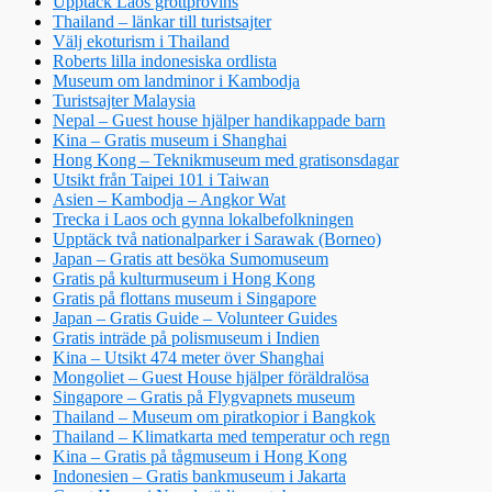
Upptäck Laos grottprovins
Thailand – länkar till turistsajter
Välj ekoturism i Thailand
Roberts lilla indonesiska ordlista
Museum om landminor i Kambodja
Turistsajter Malaysia
Nepal – Guest house hjälper handikappade barn
Kina – Gratis museum i Shanghai
Hong Kong – Teknikmuseum med gratisonsdagar
Utsikt från Taipei 101 i Taiwan
Asien – Kambodja – Angkor Wat
Trecka i Laos och gynna lokalbefolkningen
Upptäck två nationalparker i Sarawak (Borneo)
Japan – Gratis att besöka Sumomuseum
Gratis på kulturmuseum i Hong Kong
Gratis på flottans museum i Singapore
Japan – Gratis Guide – Volunteer Guides
Gratis inträde på polismuseum i Indien
Kina – Utsikt 474 meter över Shanghai
Mongoliet – Guest House hjälper föräldralösa
Singapore – Gratis på Flygvapnets museum
Thailand – Museum om piratkopior i Bangkok
Thailand – Klimatkarta med temperatur och regn
Kina – Gratis på tågmuseum i Hong Kong
Indonesien – Gratis bankmuseum i Jakarta