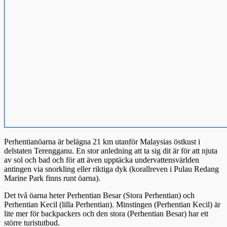
Perhentianöarna är belägna 21 km utanför Malaysias östkust i
delstaten Terengganu. En stor anledning att ta sig dit är för att njuta
av sol och bad och för att även upptäcka undervattensvärlden
antingen via snorkling eller riktiga dyk (korallreven i Pulau Redang
Marine Park finns runt öarna).
Det två öarna heter Perhentian Besar (Stora Perhentian) och
Perhentian Kecil (lilla Perhentian). Minstingen (Perhentian Kecil) är
lite mer för backpackers och den stora (Perhentian Besar) har ett
större turistutbud.