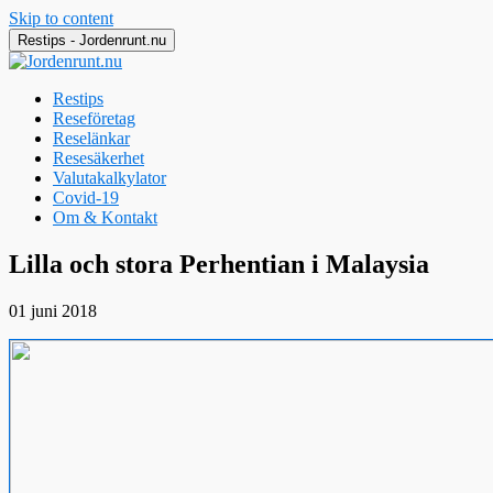
Skip to content
Restips - Jordenrunt.nu
Restips
Reseföretag
Reselänkar
Resesäkerhet
Valutakalkylator
Covid-19
Om & Kontakt
Jordenrunt.nu
Tusen Restips från hela världen
Lilla och stora Perhentian i Malaysia
01 juni 2018