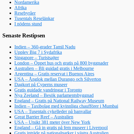
Nordamerika
Afrika
Resebyråer
Tusentals Reselänkar
I nödens stund
Senaste Restipsen
Indien – 360-grader Tamil Nadu
Upplev Big 7 i Sydafrika
Singapore – Turistsajter
London – Öppet hus och gratis på 800 byggnader
Australien – Bli guidad gratis i Melbourne
Argentina – Gratis reservat i Buenos Aires
USA – Ånglok mellan Durango och Silverton
Dagkort på Cyperns museer
Gratis guidade vandringar i Toronto
Nya Zeeland – Besök parlamentsbyggnad
England – Gratis på National Railway Museum
Indien – Taxibolag med kvinnliga chaufförer i Mumbai
USA – Tusentals cykelleder på banvallar
Great Barrier Reef – Australien
USA – Utsikt 381 meter över New York
England – Gå in gratis på fem museer i Liverpool
Gratis inträde på nationalparker i västra Australien