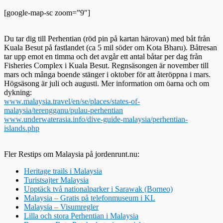
[google-map-sc zoom=”9″]
Du tar dig till Perhentian (röd pin på kartan härovan) med båt från
Kuala Besut på fastlandet (ca 5 mil söder om Kota Bharu). Båtresan
tar upp emot en timma och det avgår ett antal båtar per dag från
Fisheries Complex i Kuala Besut. Regnsäsongen är november till
mars och många boende stänger i oktober för att återöppna i mars.
Högsäsong är juli och augusti. Mer information om öarna och om
dykning:
www.malaysia.travel/en/se/places/states-of-
malaysia/terengganu/pulau-perhentian
www.underwaterasia.info/dive-guide-malaysia/perhentian-
islands.php
Fler Restips om Malaysia på jordenrunt.nu:
Heritage trails i Malaysia
Turistsajter Malaysia
Upptäck två nationalparker i Sarawak (Borneo)
Malaysia – Gratis på telefonmuseum i KL
Malaysia – Visumregler
Lilla och stora Perhentian i Malaysia