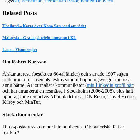
Tags:
öar
,
Perhentian
,
Perhentian Besar
,
Perhentian Kecil
Related Posts
Thailand – Karta över Khao San road området
Malaysia – Gratis på telefonmuseum i KL
Laos – Visumregler
Om Robert Karlsson
Älskar att resa (besökt ett 60-tal länder) och startade 1997 sajten
jordenrunt.nu. Tusentals restips som förhoppningsvis gör din resa
ännu bättre. Är journalist / kommunikatör (
min Linkedin profil här
)
och har arrangerat en resmässa i Stockholm (2006-2008), plus haft
uppdrag för exempelvis Aftonbladet resa, DN Resor, Travel Heroes,
Kilroy och MinTur.
Skicka kommentar
Din e-postadress kommer inte publiceras.
Obligatoriska fält är
märkta
*