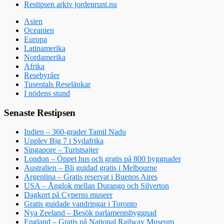
Restipsen arkiv jordenrunt.nu
Asien
Oceanien
Europa
Latinamerika
Nordamerika
Afrika
Resebyråer
Tusentals Reselänkar
I nödens stund
Senaste Restipsen
Indien – 360-grader Tamil Nadu
Upplev Big 7 i Sydafrika
Singapore – Turistsajter
London – Öppet hus och gratis på 800 byggnader
Australien – Bli guidad gratis i Melbourne
Argentina – Gratis reservat i Buenos Aires
USA – Ånglok mellan Durango och Silverton
Dagkort på Cyperns museer
Gratis guidade vandringar i Toronto
Nya Zeeland – Besök parlamentsbyggnad
England – Gratis på National Railway Museum