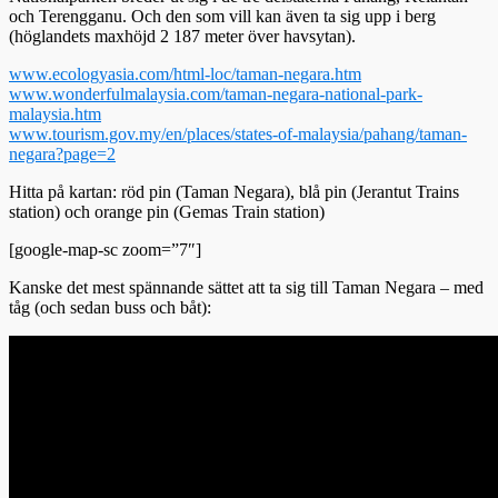
och Terengganu. Och den som vill kan även ta sig upp i berg
(höglandets maxhöjd 2 187 meter över havsytan).
www.ecologyasia.com/html-loc/taman-negara.htm
www.wonderfulmalaysia.com/taman-negara-national-park-
malaysia.htm
www.tourism.gov.my/en/places/states-of-malaysia/pahang/taman-
negara?page=2
Hitta på kartan: röd pin (Taman Negara), blå pin (Jerantut Trains
station) och orange pin (Gemas Train station)
[google-map-sc zoom=”7″]
Kanske det mest spännande sättet att ta sig till Taman Negara – med
tåg (och sedan buss och båt):