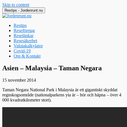
Skip to content
Restips - Jordenrunt.nu
Restips
Reseföretag
Reselänkar
Resesäkerhet
Valutakalkylator
Covid-19
Om & Kontakt
Jordenrunt.nu
Tusen Restips från hela världen
Asien – Malaysia – Taman Negara
15 november 2014
Taman Negara National Park i Malaysia är ett gigantiskt skyddat
regnskogsområde (nationalparkens yta är – hör och häpna – över 4
000 kvadratkilometer stort).