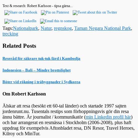
Text & research: Robert Karlsson - tipsa gärna...
Tags:
Nationalpark
,
Natur
,
regnskog
,
Taman Negara National Park
,
trecking
Related Posts
Reseråd för säkrare tuk-tuk färd i Kambodja
Indonesien – Bali – Mindre brottslighet
Böter vid rökning i träbyggnader i Sydkorea
Om Robert Karlsson
Älskar att resa (besökt ett 60-tal länder) och startade 1997 sajten
jordenrunt.nu. Tusentals restips som förhoppningsvis gör din resa
ännu bättre. Är journalist / kommunikatör (
min Linkedin profil här
)
och har arrangerat en resmässa i Stockholm (2006-2008), plus haft
uppdrag för exempelvis Aftonbladet resa, DN Resor, Travel Heroes,
Kilroy och MinTur.