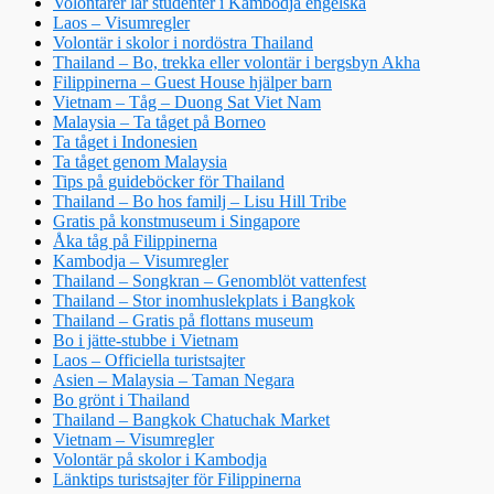
Volontärer lär studenter i Kambodja engelska
Laos – Visumregler
Volontär i skolor i nordöstra Thailand
Thailand – Bo, trekka eller volontär i bergsbyn Akha
Filippinerna – Guest House hjälper barn
Vietnam – Tåg – Duong Sat Viet Nam
Malaysia – Ta tåget på Borneo
Ta tåget i Indonesien
Ta tåget genom Malaysia
Tips på guideböcker för Thailand
Thailand – Bo hos familj – Lisu Hill Tribe
Gratis på konstmuseum i Singapore
Åka tåg på Filippinerna
Kambodja – Visumregler
Thailand – Songkran – Genomblöt vattenfest
Thailand – Stor inomhuslekplats i Bangkok
Thailand – Gratis på flottans museum
Bo i jätte-stubbe i Vietnam
Laos – Officiella turistsajter
Asien – Malaysia – Taman Negara
Bo grönt i Thailand
Thailand – Bangkok Chatuchak Market
Vietnam – Visumregler
Volontär på skolor i Kambodja
Länktips turistsajter för Filippinerna