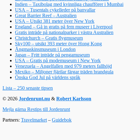
Indien – Taxibolag med kvinnliga chaufförer i Mumbai
USA – Tusentals cykelleder på banvallar
Great Barrier Reef – Australien
USA – Utsikt 381 meter över New York
England – Gå in gratis på fem museer i Liverpool
Gratis inträde på nationalparker i västra Australien
Christchurch – Gratis flygmuseum
Sky100 – utsikt 393 meter över Hong Kong
Ångmaskinsmuseum i London
Japan – Fritt inträde på pengamuseum
USA – Gratis på modemuseum i New York
Venezuela – Angelfallen med 979 meters fallhöjd
Mexiko – Miljoner fjärilar färgar träden brandgula
Önska God Jul på världens språk
Lista – 250 senaste tipsen
© 2026
Jordenrunt.nu
&
Robert Karlsson
Mejla gärna Restips till Jordenrunt
Partners:
Travelmarket
–
Guidebok