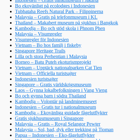
Indonesien – Gratis bankmuseum i Jakarta
Bo ekovänligt på ecolodges i Indonesien
Tubbataha Reefs Natural Park – Filippinerna
Malaysia – Gratis på telefonmuseum i KL
Thailand – Makabert museum på sjukhus i Bangkok
Kambodja – Bo och stöd skola i Phnom Phen
Malaysia – Visumregler
Visumregler för Indonesien
Vietnam – Bo hos familj i fiskeby
Singapore Heritage Trails
Lilla och stora Perhentian i Malaysia
Borneo – Batu Puteh ekoturismprojekt
Vietnam – Upptäck nationalparken Cat Tien
Vietnam – Officiella turistsajter
Indonesien turistsajter
Singapore – Gratis världskrigsmuseum
Laos – Gynna lokalbefolkningen i Vang Vieng
Bo och gynna barn i södra Thailand
Kambodja – Volontär på landminemuseet
Indonesien – Gratis tur i nationalmuseum
Kambodja – Ekovänliga guidade fågelutflykter
Gratis sjukhusmuseum i Singapore
Malaysia – Gratis – Royal Selangor Pewter
Malaysia – Sol, bad, dyk eller trekking på Tioman
Papua – Indonesien – Eko-fågelutflykter