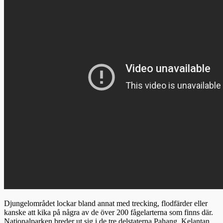
Djungelområdet lockar bland annat med trecking, flodfärder eller
kanske att kika på några av de över 200 fågelarterna som finns där.
Nationalparken breder ut sig i de tre delstaterna Pahang, Kelantan