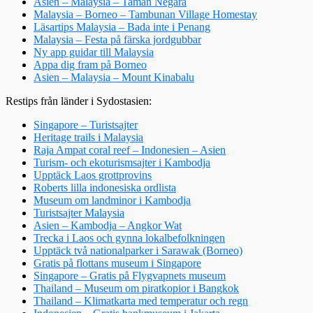
Asien – Malaysia – Taman Negara
Malaysia – Borneo – Tambunan Village Homestay
Läsartips Malaysia – Bada inte i Penang
Malaysia – Festa på färska jordgubbar
Ny app guidar till Malaysia
Appa dig fram på Borneo
Asien – Malaysia – Mount Kinabalu
Restips från länder i Sydostasien:
Singapore – Turistsajter
Heritage trails i Malaysia
Raja Ampat coral reef – Indonesien – Asien
Turism- och ekoturismsajter i Kambodja
Upptäck Laos grottprovins
Roberts lilla indonesiska ordlista
Museum om landminor i Kambodja
Turistsajter Malaysia
Asien – Kambodja – Angkor Wat
Trecka i Laos och gynna lokalbefolkningen
Upptäck två nationalparker i Sarawak (Borneo)
Gratis på flottans museum i Singapore
Singapore – Gratis på Flygvapnets museum
Thailand – Museum om piratkopior i Bangkok
Thailand – Klimatkarta med temperatur och regn