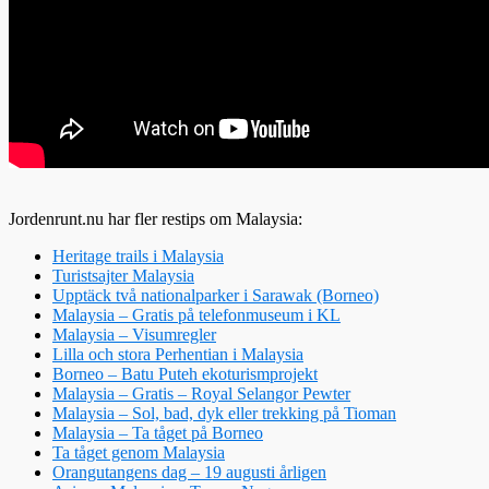
Jordenrunt.nu har fler restips om Malaysia:
Heritage trails i Malaysia
Turistsajter Malaysia
Upptäck två nationalparker i Sarawak (Borneo)
Malaysia – Gratis på telefonmuseum i KL
Malaysia – Visumregler
Lilla och stora Perhentian i Malaysia
Borneo – Batu Puteh ekoturismprojekt
Malaysia – Gratis – Royal Selangor Pewter
Malaysia – Sol, bad, dyk eller trekking på Tioman
Malaysia – Ta tåget på Borneo
Ta tåget genom Malaysia
Orangutangens dag – 19 augusti årligen