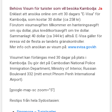
Behövs Visum för turister som vill besöka Kambodja:
Ja
Enklast att ansöka online om ett 30 dagars ”E-Visa” för
Kambodja, som kostar 30 dollar (ca 258 kr).
Förutom visumavgiften tillkommer en hanteringsavgift
om sju dollar, plus kreditkortsavgift om tre dollar.
Sammanlagt 40 dollar (ca 344 kr) alltså. E-Visa gäller för
inresa vid de flesta av landets gränskontroller.
Mer info och ansökan av visum på:
www.evisa.gov.kh
Visumet kan förlängas med 30 dagar på plats i
Kambodja. Du gör det på Cambodian National Police
Immigration Department, Ministry of Interior, Russian
Boulevard 332 (mitt emot Phnom Penh International
Airport).
[google-map-sc zoom=”5″]
Restips från hela Sydostasien:
Singapore – Turistsajter