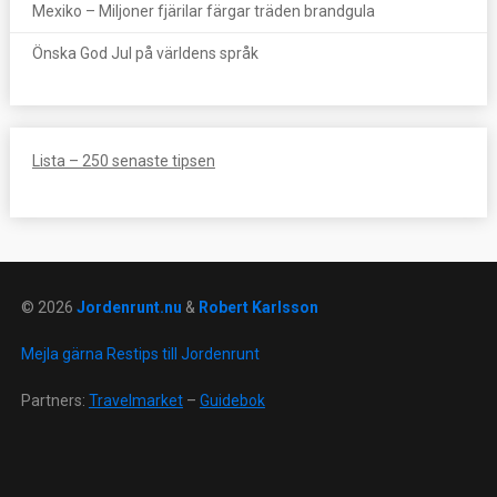
Mexiko – Miljoner fjärilar färgar träden brandgula
Önska God Jul på världens språk
Lista – 250 senaste tipsen
© 2026
Jordenrunt.nu
&
Robert Karlsson
Mejla gärna Restips till Jordenrunt
Partners:
Travelmarket
–
Guidebok