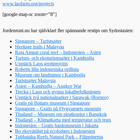
www.laofarm.org/projects
[google-map-sc zoom=”8″]
Jordenrunt.nu har självklart fler spännande restips om Sydostasien:
Singapore – Turistsajter
Heritage trails i Malaysia
Raja Ampat coral reef – Indonesien – Asien
Turism- och ekoturismsajter i Kambodja
Upptäck Laos grottprovins
Roberts lilla indonesiska ordlista
Museum om landminor i Kambodja
Turistsajter Malaysia
Asien – Kambodja – Angkor Wat
Trecka i Laos och gynna lokalbefolkningen
Upptäck två nationalparker i Sarawak (Borneo)
Gratis på flottans museum i Singapore
Singapore – Gratis på Flygvapnets museum
Thailand – Museum om piratkopior i Bangkok
Thailand – Klimatkarta med temperatur och regn
Indonesien – Gratis bankmuseum i Jakarta
Bo ekovänligt på ecolodges i Indonesien
Tubbataha Reefs Natural Park – Filippinerna