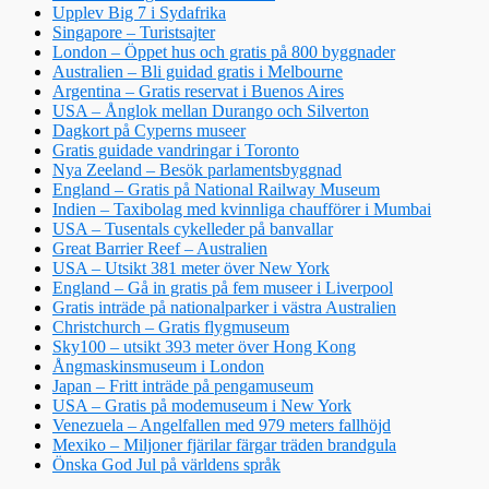
Upplev Big 7 i Sydafrika
Singapore – Turistsajter
London – Öppet hus och gratis på 800 byggnader
Australien – Bli guidad gratis i Melbourne
Argentina – Gratis reservat i Buenos Aires
USA – Ånglok mellan Durango och Silverton
Dagkort på Cyperns museer
Gratis guidade vandringar i Toronto
Nya Zeeland – Besök parlamentsbyggnad
England – Gratis på National Railway Museum
Indien – Taxibolag med kvinnliga chaufförer i Mumbai
USA – Tusentals cykelleder på banvallar
Great Barrier Reef – Australien
USA – Utsikt 381 meter över New York
England – Gå in gratis på fem museer i Liverpool
Gratis inträde på nationalparker i västra Australien
Christchurch – Gratis flygmuseum
Sky100 – utsikt 393 meter över Hong Kong
Ångmaskinsmuseum i London
Japan – Fritt inträde på pengamuseum
USA – Gratis på modemuseum i New York
Venezuela – Angelfallen med 979 meters fallhöjd
Mexiko – Miljoner fjärilar färgar träden brandgula
Önska God Jul på världens språk