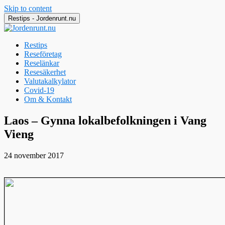
Skip to content
Restips - Jordenrunt.nu
Restips
Reseföretag
Reselänkar
Resesäkerhet
Valutakalkylator
Covid-19
Om & Kontakt
Jordenrunt.nu
Tusen Restips från hela världen
Laos – Gynna lokalbefolkningen i Vang
Vieng
24 november 2017