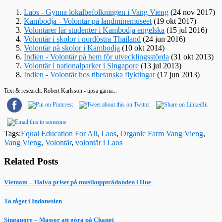
Laos - Gynna lokalbefolkningen i Vang Vieng
(24 nov 2017)
Kambodja - Volontär på landminemuseet
(19 okt 2017)
Volontärer lär studenter i Kambodja engelska
(15 jul 2016)
Volontär i skolor i nordöstra Thailand
(24 jun 2016)
Volontär på skolor i Kambodja
(10 okt 2014)
Indien - Volontär på hem för utvecklingsstörda
(31 okt 2013)
Volontär i nationalparker i Singapore
(13 jul 2013)
Indien - Volontär hos tibetanska flyktingar
(17 jun 2013)
Text & research: Robert Karlsson - tipsa gärna...
Tags:
Equal Education For All
,
Laos
,
Organic Farm Vang Vieng
,
Vang Vieng
,
Volontär
,
volontär i Laos
Related Posts
Vietnam – Halva priset på musikuppträdanden i Hue
Ta tåget i Indonesien
Singapore – Massor att göra på Changi