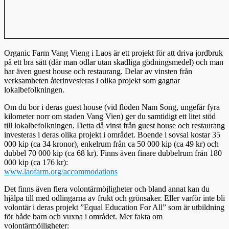
Organic Farm Vang Vieng i Laos är ett projekt för att driva jordbruk
på ett bra sätt (där man odlar utan skadliga gödningsmedel) och man
har även guest house och restaurang. Delar av vinsten från
verksamheten återinvesteras i olika projekt som gagnar
lokalbefolkningen.
Om du bor i deras guest house (vid floden Nam Song, ungefär fyra
kilometer norr om staden Vang Vien) ger du samtidigt ett litet stöd
till lokalbefolkningen. Detta då vinst från guest house och restaurang
investeras i deras olika projekt i området. Boende i sovsal kostar 35
000 kip (ca 34 kronor), enkelrum från ca 50 000 kip (ca 49 kr) och
dubbel 70 000 kip (ca 68 kr). Finns även finare dubbelrum från 180
000 kip (ca 176 kr):
www.laofarm.org/accommodations
Det finns även flera volontärmöjligheter och bland annat kan du
hjälpa till med odlingarna av frukt och grönsaker. Eller varför inte bli
volontär i deras projekt ”Equal Education For All” som är utbildning
för både barn och vuxna i området. Mer fakta om
volontärmöjligheter: