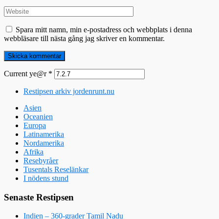
Spara mitt namn, min e-postadress och webbplats i denna
webbläsare till nästa gång jag skriver en kommentar.
Current ye@r
*
Restipsen arkiv jordenrunt.nu
Asien
Oceanien
Europa
Latinamerika
Nordamerika
Afrika
Resebyråer
Tusentals Reselänkar
I nödens stund
Senaste Restipsen
Indien – 360-grader Tamil Nadu