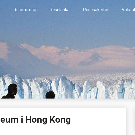
s
Reseföretag
Reselänkar
Resesäkerhet
Valuta
nu
seum i Hong Kong