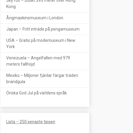
Sky100 – utsikt 393 meter över Hong
Kong
Ångmaskinsmuseum i London
Japan – Fritt inträde på pengamuseum
USA – Gratis på modemuseum i New
York
Venezuela – Angelfallen med 979
meters fallhöjd
Mexiko – Miljoner fjärilar färgar träden
brandgula
Önska God Jul på världens språk
Lista – 250 senaste tipsen