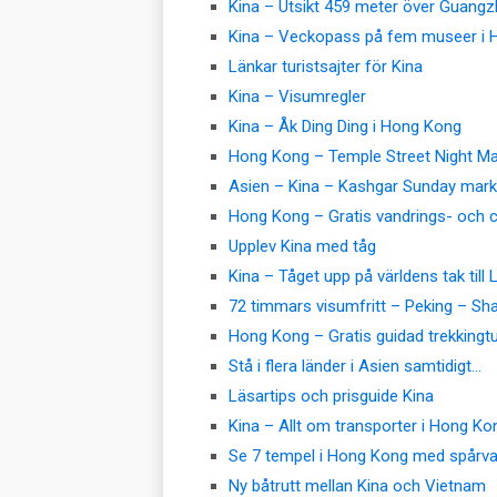
Kina – Utsikt 459 meter över Guang
Kina – Veckopass på fem museer i 
Länkar turistsajter för Kina
Kina – Visumregler
Kina – Åk Ding Ding i Hong Kong
Hong Kong – Temple Street Night Ma
Asien – Kina – Kashgar Sunday mark
Hong Kong – Gratis vandrings- och c
Upplev Kina med tåg
Kina – Tåget upp på världens tak till
72 timmars visumfritt – Peking – S
Hong Kong – Gratis guidad trekkingtu
Stå i flera länder i Asien samtidigt…
Läsartips och prisguide Kina
Kina – Allt om transporter i Hong Ko
Se 7 tempel i Hong Kong med spårv
Ny båtrutt mellan Kina och Vietnam