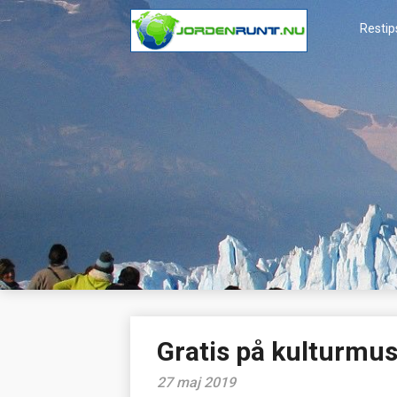
Skip
to
Restip
content
Jordenrunt.
Tusen Restips från hela världen
Gratis på kulturmu
27 maj 2019