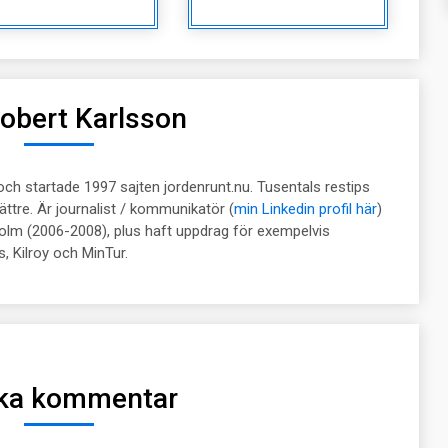
obert Karlsson
 och startade 1997 sajten jordenrunt.nu. Tusentals restips
ttre. Är journalist / kommunikatör (
min Linkedin profil här
)
olm (2006-2008), plus haft uppdrag för exempelvis
, Kilroy och MinTur.
ka kommentar