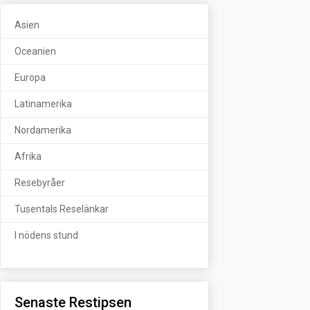
Asien
Oceanien
Europa
Latinamerika
Nordamerika
Afrika
Resebyråer
Tusentals Reselänkar
I nödens stund
Senaste Restipsen