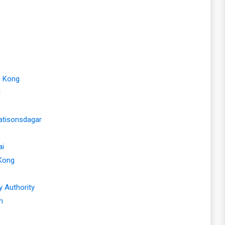
g Kong
l
tisonsdagar
ai
Kong
 Authority
m