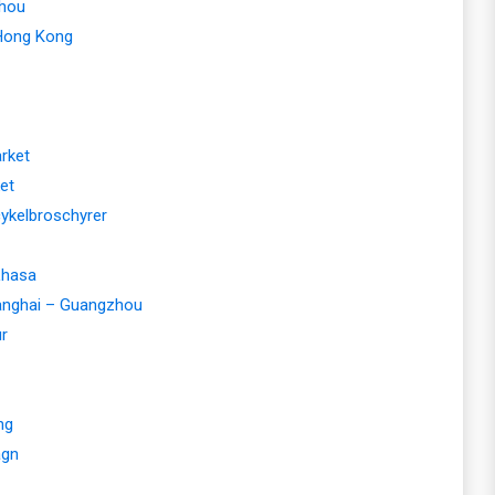
zhou
Hong Kong
rket
et
ykelbroschyrer
 Lhasa
hanghai – Guangzhou
r
ng
agn