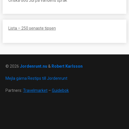
Önska God Jul på världens språk
Lista – 250 senaste tipsen
© 2026
Jordenrunt.nu
&
Robert Karlsson
Mejla gärna Restips till Jordenrunt
Partners:
Travelmarket
–
Guidebok