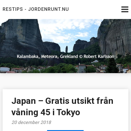
Skip
RESTIPS - JORDENRUNT.NU
to
content
Jordenrunt.nu
Tusen Restips från hela världen
Japan – Gratis utsikt från
våning 45 i Tokyo
20 december 2018