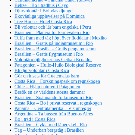
Belize – Bo i trädhus i Cayo
Djurvolontär i Bolivias djungel
Ekovänliga upplevelser på Dominica
Tree Houses Hotel Costa Rica
Bli volontär och lär barn engelska i Peru
Brasilien – Planera för karnevalen i Rio
Tuffa fram med tåg högt över floddalar i Mexiko
Brasilien – Gratis på indianmuseum i Rio
Brasilien – Brasilia – Gratis pengamuseum
Brasilien – Gratis flygmuseum i Rio
Volontärmöjligheter hos Ceiba i Ecuador
Patagonien – Huilo-Huilo Biological Reserve
Bli djurvolontär i Costa Rica
Gör en insats för Guatemalas barn
Costa Rica – Forskningspark om regnskogen
Chile – Hjälp naturen i Patagonien
Besök en av världens största dammar
Brasilien – Spännande folkmuseum i Rio
Costa Rica – Bo i privat reservat i regnskogen
Panama – Centralamerika – Visumregler
Argentina – Ta bussen från Buenos Aires
Bo i träd i Costa Rica
Brasilien – Cykla med lånecykel i Rio
Tåg – Underbart bergståg i Brasilien