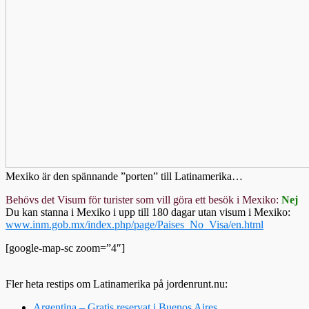
Mexiko är den spännande ”porten” till Latinamerika…
Behövs det Visum för turister som vill göra ett besök i Mexiko:
Nej
Du kan stanna i Mexiko i upp till 180 dagar utan visum i Mexiko:
www.inm.gob.mx/index.php/page/Paises_No_Visa/en.html
[google-map-sc zoom=”4″]
Fler heta restips om Latinamerika på jordenrunt.nu:
Argentina – Gratis reservat i Buenos Aires