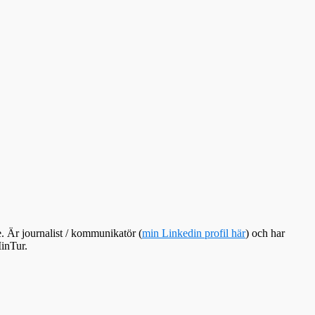
e. Är journalist / kommunikatör (
min Linkedin profil här
) och har
inTur.