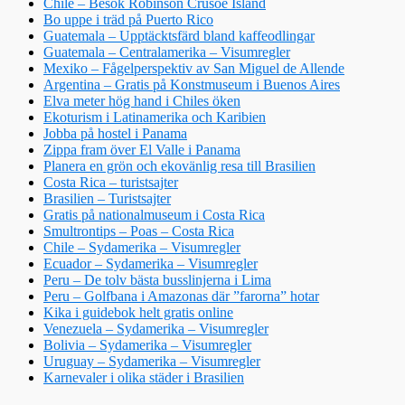
Chile – Besök Robinson Crusoe Island
Bo uppe i träd på Puerto Rico
Guatemala – Upptäcktsfärd bland kaffeodlingar
Guatemala – Centralamerika – Visumregler
Mexiko – Fågelperspektiv av San Miguel de Allende
Argentina – Gratis på Konstmuseum i Buenos Aires
Elva meter hög hand i Chiles öken
Ekoturism i Latinamerika och Karibien
Jobba på hostel i Panama
Zippa fram över El Valle i Panama
Planera en grön och ekovänlig resa till Brasilien
Costa Rica – turistsajter
Brasilien – Turistsajter
Gratis på nationalmuseum i Costa Rica
Smultrontips – Poas – Costa Rica
Chile – Sydamerika – Visumregler
Ecuador – Sydamerika – Visumregler
Peru – De tolv bästa busslinjerna i Lima
Peru – Golfbana i Amazonas där ”farorna” hotar
Kika i guidebok helt gratis online
Venezuela – Sydamerika – Visumregler
Bolivia – Sydamerika – Visumregler
Uruguay – Sydamerika – Visumregler
Karnevaler i olika städer i Brasilien