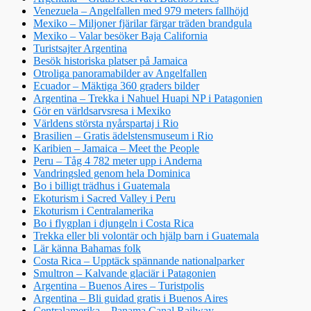
Venezuela – Angelfallen med 979 meters fallhöjd
Mexiko – Miljoner fjärilar färgar träden brandgula
Mexiko – Valar besöker Baja California
Turistsajter Argentina
Besök historiska platser på Jamaica
Otroliga panoramabilder av Angelfallen
Ecuador – Mäktiga 360 graders bilder
Argentina – Trekka i Nahuel Huapi NP i Patagonien
Gör en världsarvsresa i Mexiko
Världens största nyårspartaj i Rio
Brasilien – Gratis ädelstensmuseum i Rio
Karibien – Jamaica – Meet the People
Peru – Tåg 4 782 meter upp i Anderna
Vandringsled genom hela Dominica
Bo i billigt trädhus i Guatemala
Ekoturism i Sacred Valley i Peru
Ekoturism i Centralamerika
Bo i flygplan i djungeln i Costa Rica
Trekka eller bli volontär och hjälp barn i Guatemala
Lär känna Bahamas folk
Costa Rica – Upptäck spännande nationalparker
Smultron – Kalvande glaciär i Patagonien
Argentina – Buenos Aires – Turistpolis
Argentina – Bli guidad gratis i Buenos Aires
Centralamerika – Panama Canal Railway