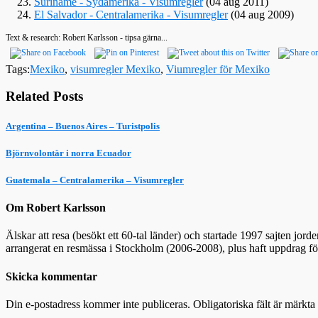
Suriname - Sydamerika - Visumregler
(04 aug 2011)
El Salvador - Centralamerika - Visumregler
(04 aug 2009)
Text & research: Robert Karlsson - tipsa gärna...
Tags:
Mexiko
,
visumregler Mexiko
,
Viumregler för Mexiko
Related Posts
Argentina – Buenos Aires – Turistpolis
Björnvolontär i norra Ecuador
Guatemala – Centralamerika – Visumregler
Om Robert Karlsson
Älskar att resa (besökt ett 60-tal länder) och startade 1997 sajten jor
arrangerat en resmässa i Stockholm (2006-2008), plus haft uppdrag f
Skicka kommentar
Din e-postadress kommer inte publiceras.
Obligatoriska fält är märkta