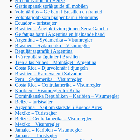
Bli naturvolontär i Belize
Gratis spansk språkguide till mobilen
Volontärtips – Ge barn i Brasilien en framtid
Volontärjobb som hjälper barn i Honduras
Ecuador – turistsajter
Brasilien – Ånglok i vinregionen Serra Gaucha
Ge fattiga barn i Argentina en hjälpande hand
Argentina – Sydamerika – Visumregler
Brasilien – Sydamerika – Visumregler
Reguljär tågtrafik i Argentina
Två reguljära tåglinjer i Brasilien
Tren a las Nubes – Molntåget i Argentina
Costa Rica – Djurvolontär i djungeln
Brasilien – Karnevalen i Salvador
Peru – Sydamerika – Visumregler
Costa Rica – Centralamerika – Visumregler
Karibien – Visumregler för Kuba
Dominikanska Republiken – Karibien – Visumregler
Belize – turistsajter
Argentina – Sajt om stadsdel i Buenos Aires
Mexiko – Turistsajter
Belize – Centralamerika – Visumregler
Mexiko – Visumregler
Jamaica – Karibien – Visumregler
Jamaica – Turistsajter