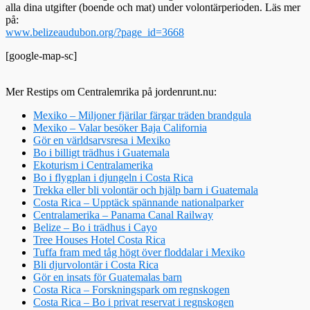
alla dina utgifter (boende och mat) under volontärperioden. Läs mer
på:
www.belizeaudubon.org/?page_id=3668
[google-map-sc]
Mer Restips om Centralemrika på jordenrunt.nu:
Mexiko – Miljoner fjärilar färgar träden brandgula
Mexiko – Valar besöker Baja California
Gör en världsarvsresa i Mexiko
Bo i billigt trädhus i Guatemala
Ekoturism i Centralamerika
Bo i flygplan i djungeln i Costa Rica
Trekka eller bli volontär och hjälp barn i Guatemala
Costa Rica – Upptäck spännande nationalparker
Centralamerika – Panama Canal Railway
Belize – Bo i trädhus i Cayo
Tree Houses Hotel Costa Rica
Tuffa fram med tåg högt över floddalar i Mexiko
Bli djurvolontär i Costa Rica
Gör en insats för Guatemalas barn
Costa Rica – Forskningspark om regnskogen
Costa Rica – Bo i privat reservat i regnskogen