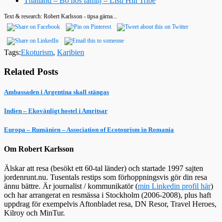
Thailand – Bo hos familj – Lisu Hill Tribe
Text & research: Robert Karlsson - tipsa gärna...
Tags:
Ekoturism
,
Karibien
Related Posts
Ambassaden i Argentina skall stängas
Indien – Ekovänligt hostel i Amritsar
Europa – Rumänien – Association of Ecotourism in Romania
Om Robert Karlsson
Älskar att resa (besökt ett 60-tal länder) och startade 1997 sajten
jordenrunt.nu. Tusentals restips som förhoppningsvis gör din resa
ännu bättre. Är journalist / kommunikatör (
min Linkedin profil här
)
och har arrangerat en resmässa i Stockholm (2006-2008), plus haft
uppdrag för exempelvis Aftonbladet resa, DN Resor, Travel Heroes,
Kilroy och MinTur.