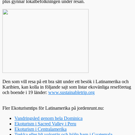
plus gynnar lokalbefolkningen under resan.
Den som vill resa på ett bra sätt under ett besök i Latinamerika och
Karibien, kan kolla in följande sajt som listar ekovänliga reseföretag
och boende i 19 länder:
www.sustainabletrip.org
Fler Ekoturismtips för Latinamerika på jordenrunt.nu:
Vandringsled genom hela Dominica
Ekoturism i Sacred Valley i Peru
Ekoturism i Centralamerika
Trekka eller bli volontär och hjälp barn i Guatemala