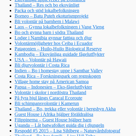
Thailand – Res och bo ekovänligt
Packa och stöd lokalbefolkningen
Borneo – Batu Puteh ekoturismprojekt
Bli volontär på barnhem i Malawi
Laos – Gynna lokalbefolkningen i Vang Vieng
Bo och gynna barn i södra Thailand
Lodge i Namibia gynnar fattiga och djur
Volontärmöjligheter hos Ceiba i Ecuador
Patagonien – Huilo-Huilo Biological Reserve
Kambodja – Ekovänliga guidade fågelutflykter
USA – Volontär på Hawaii
Bli djurvolontär i Costa Rica
Indien – Bo i homestay uppe i Samthar Valley
Costa Rica – Forskningspark om regnskogen
Village home stay på American Samoa
Papua – Indonesien – Eko-fågelutflykter
Volontär i skolor i nordöstra Thailand
På fyra hjul längs Caracal Ecoroute
Bli schimpansvolontär i Kamerun
Thailand – Bo, trekka eller volontär i bergsbyn Akha
Guest House i Afrika hjälper föräldralösa
Filippinerna – Guest House hjälper barn
Uganda – Låt batwafolket guida dig i djungeln
Respodd #5 2015 – Lisa Sihlberg – Naturvårdsfotograf