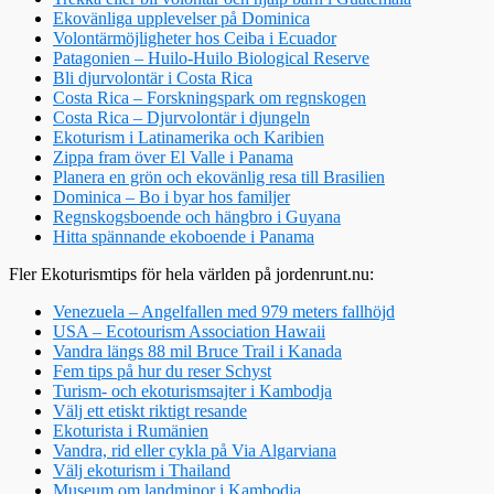
Ekovänliga upplevelser på Dominica
Volontärmöjligheter hos Ceiba i Ecuador
Patagonien – Huilo-Huilo Biological Reserve
Bli djurvolontär i Costa Rica
Costa Rica – Forskningspark om regnskogen
Costa Rica – Djurvolontär i djungeln
Ekoturism i Latinamerika och Karibien
Zippa fram över El Valle i Panama
Planera en grön och ekovänlig resa till Brasilien
Dominica – Bo i byar hos familjer
Regnskogsboende och hängbro i Guyana
Hitta spännande ekoboende i Panama
Fler Ekoturismtips för hela världen på jordenrunt.nu:
Venezuela – Angelfallen med 979 meters fallhöjd
USA – Ecotourism Association Hawaii
Vandra längs 88 mil Bruce Trail i Kanada
Fem tips på hur du reser Schyst
Turism- och ekoturismsajter i Kambodja
Välj ett etiskt riktigt resande
Ekoturista i Rumänien
Vandra, rid eller cykla på Via Algarviana
Välj ekoturism i Thailand
Museum om landminor i Kambodja