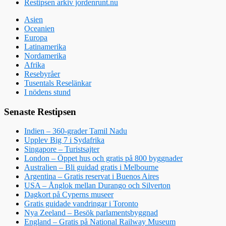
Restipsen arkiv jordenrunt.nu
Asien
Oceanien
Europa
Latinamerika
Nordamerika
Afrika
Resebyråer
Tusentals Reselänkar
I nödens stund
Senaste Restipsen
Indien – 360-grader Tamil Nadu
Upplev Big 7 i Sydafrika
Singapore – Turistsajter
London – Öppet hus och gratis på 800 byggnader
Australien – Bli guidad gratis i Melbourne
Argentina – Gratis reservat i Buenos Aires
USA – Ånglok mellan Durango och Silverton
Dagkort på Cyperns museer
Gratis guidade vandringar i Toronto
Nya Zeeland – Besök parlamentsbyggnad
England – Gratis på National Railway Museum