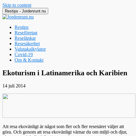
Skip to content
Restips - Jordenrunt.nu
Restips
Reseföretag
Reselänkar
Resesäkerhet
Valutakalkylator
Covid-19
Om & Kontakt
Jordenrunt.nu
Tusen Restips från hela världen
Ekoturism i Latinamerika och Karibien
14 juli 2014
Att resa ekovänligt är något som fler och fler resenärer väljer att
göra. Och genom att resa ekovänligt värnar du om miljö och djur,