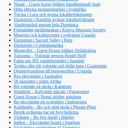
Nepal – Guest house hjälper handikappade barn
Hitta rättvisa turistarrangörer i Sydafrika
Trecka i Laos och gynna lokalbefolkningen
Ekoturism i Namibia gynnar lokalbefolkning
Vandringsled genom hela Dominica
Förmånligt medlemsskap i Kenya Museum Society
Museum och kulturcenter i sydvästra Uganda
Ekoturism i Sacred Valley i Peru
Ekoturism i Centralamerika
Mongoliet – Guest House hjälper föräldralösa
Tanzania – Volontär genom Hostel Hoff
Fakta om 305 vandringsleder i Spanien
Trekka eller bli volontär och hjälp barn i Guatemala
Djungelvandring till bergsgorillor i Uganda
Res ekovänligt i Australien
58 ekorutter i södra Afrika
Bli volontär på skola i Kamerun
Smultron – Kalvande glaciär i Patagonien
Guest House i Nepal stödjer gatubarn
Bo ekovänligt på ecolodges i Indonesien
Kambodja – Bo och stöd skola i Phnom Phen
Besök avlägsna öar på Seychellerna
Vietnam – Bo hos familj i fiskeby
Indien – Ekovänligt hostel i Amritsar
Ekovänliga upplevelser på Dominica