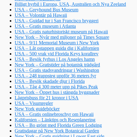
Billigt hyrbil i Europa, USA, Australien och Nya Zeeland
USA – Greyhound Bus Museum
USA – Volontär på Hawaii
USA – Guidad tur i San Francisco bryggeri
USA – Gratis museum i Atlanta
USA – Gratis naturhistoriskt museum på Hawaii
New York – Nyår med miljoner på Times Square
USA – 9/11 Memorial Museum i New York
USA – Låt ostappen guida dig i Kalifornien
USA – 500 vrak vid Florida Keys korallrev
USA – Besök fyrhus i Los Angeles hamn
New York – Gratistider på botanisk trädgård
USA – Gratis stadsvandringar i Washington
USA – 248 trappsteg uppför 36 meters fyr
USA – Besök skadade djur i Florida
USA – Tåg 4 300 meter upp på Pikes Peak
New York – Öppet hus i stängda byggnader
Lågprisbuss för 21 kronor i USA
USA – Visumregler
New York guideböcker
USA – Gratis onlinebroschyr om Hawaii
Kalifornien – Länktips och Reseplanering
USA – Bo grönt med Florida Green Lodging
Gratisdagar på New York Botanical Garden
New York – Gratis guidning i Lower East side