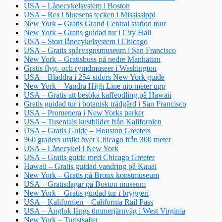
USA – Lånecykelsystem i Boston
USA – Res i bluesens tecken i Mississippi
New York – Gratis Grand Central station tour
New York – Gratis guidad tur i City Hall
USA – Stort lånecykelsystem i Chicago
USA – Gratis spårvagnsmuseum i San Francisco
New York – Gratisbuss på nedre Manhattan
Gratis flyg- och rymdmuseer i Washington
USA – Bläddra i 254-sidors New York guide
New York – Vandra High Line nio meter upp
USA – Gratis att besöka kaffeodling på Hawaii
Gratis guidad tur i botanisk trädgård i San Francisco
USA – Promenera i New Yorks parker
USA – Tusentals kustbilder från Kalifornien
USA – Gratis Guide – Houston Greeters
360 graders utsikt över Chicago från 300 meter
USA – Lånecykel i New York
USA – Gratis guide med Chicago Greeter
Hawaii – Gratis guidad vandring på Kauai
New York – Gratis på Bronx konstmuseum
USA – Gratisdagar på Boston museum
New York – Gratis guidad tur i bryggeri
USA – Kalifornien – California Rail Pass
USA – Ånglok längs timmerjärnväg i West Virginia
New York – Turistsajter