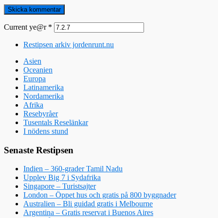
Current ye@r
*
Restipsen arkiv jordenrunt.nu
Asien
Oceanien
Europa
Latinamerika
Nordamerika
Afrika
Resebyråer
Tusentals Reselänkar
I nödens stund
Senaste Restipsen
Indien – 360-grader Tamil Nadu
Upplev Big 7 i Sydafrika
Singapore – Turistsajter
London – Öppet hus och gratis på 800 byggnader
Australien – Bli guidad gratis i Melbourne
Argentina – Gratis reservat i Buenos Aires