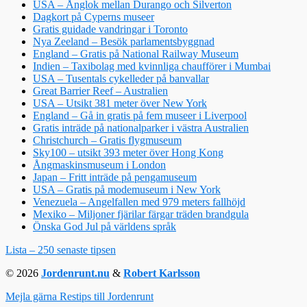
USA – Ånglok mellan Durango och Silverton
Dagkort på Cyperns museer
Gratis guidade vandringar i Toronto
Nya Zeeland – Besök parlamentsbyggnad
England – Gratis på National Railway Museum
Indien – Taxibolag med kvinnliga chaufförer i Mumbai
USA – Tusentals cykelleder på banvallar
Great Barrier Reef – Australien
USA – Utsikt 381 meter över New York
England – Gå in gratis på fem museer i Liverpool
Gratis inträde på nationalparker i västra Australien
Christchurch – Gratis flygmuseum
Sky100 – utsikt 393 meter över Hong Kong
Ångmaskinsmuseum i London
Japan – Fritt inträde på pengamuseum
USA – Gratis på modemuseum i New York
Venezuela – Angelfallen med 979 meters fallhöjd
Mexiko – Miljoner fjärilar färgar träden brandgula
Önska God Jul på världens språk
Lista – 250 senaste tipsen
© 2026
Jordenrunt.nu
&
Robert Karlsson
Mejla gärna Restips till Jordenrunt