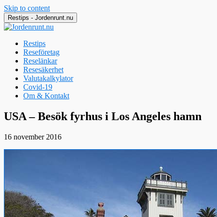
Skip to content
Restips - Jordenrunt.nu
Restips
Reseföretag
Reselänkar
Resesäkerhet
Valutakalkylator
Covid-19
Om & Kontakt
Jordenrunt.nu
Tusen Restips från hela världen
USA – Besök fyrhus i Los Angeles hamn
16 november 2016