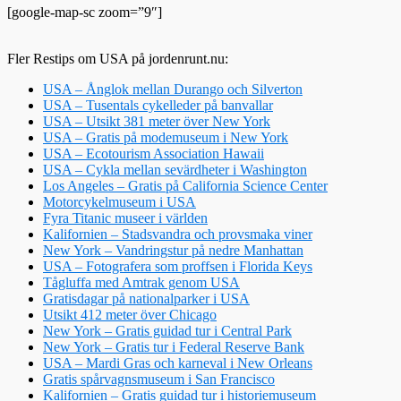
[google-map-sc zoom=”9″]
Fler Restips om USA på jordenrunt.nu:
USA – Ånglok mellan Durango och Silverton
USA – Tusentals cykelleder på banvallar
USA – Utsikt 381 meter över New York
USA – Gratis på modemuseum i New York
USA – Ecotourism Association Hawaii
USA – Cykla mellan sevärdheter i Washington
Los Angeles – Gratis på California Science Center
Motorcykelmuseum i USA
Fyra Titanic museer i världen
Kalifornien – Stadsvandra och provsmaka viner
New York – Vandringstur på nedre Manhattan
USA – Fotografera som proffsen i Florida Keys
Tågluffa med Amtrak genom USA
Gratisdagar på nationalparker i USA
Utsikt 412 meter över Chicago
New York – Gratis guidad tur i Central Park
New York – Gratis tur i Federal Reserve Bank
USA – Mardi Gras och karneval i New Orleans
Gratis spårvagnsmuseum i San Francisco
Kalifornien – Gratis guidad tur i historiemuseum