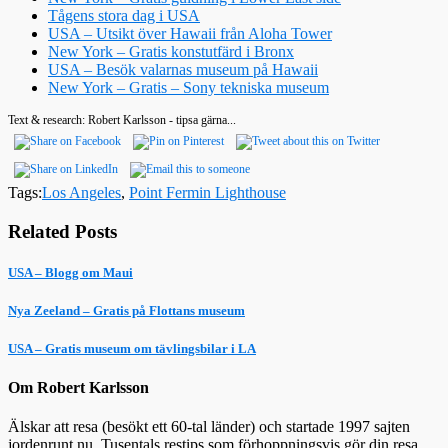
Tågens stora dag i USA
USA – Utsikt över Hawaii från Aloha Tower
New York – Gratis konstutfärd i Bronx
USA – Besök valarnas museum på Hawaii
New York – Gratis – Sony tekniska museum
Text & research: Robert Karlsson - tipsa gärna...
Tags:
Los Angeles
,
Point Fermin Lighthouse
Related Posts
USA – Blogg om Maui
Nya Zeeland – Gratis på Flottans museum
USA – Gratis museum om tävlingsbilar i LA
Om Robert Karlsson
Älskar att resa (besökt ett 60-tal länder) och startade 1997 sajten
jordenrunt.nu. Tusentals restips som förhoppningsvis gör din resa