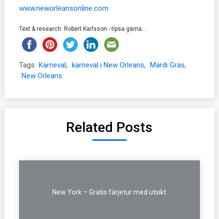
www.neworleansonline.com
Text & research: Robert Karlsson - tipsa gärna...
Tags:
Karneval
,
karneval i New Orleans
,
Mardi Gras
,
New Orleans
Related Posts
New York – Gratis färjetur med utsikt