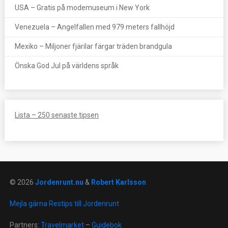
USA – Gratis på modemuseum i New York
Venezuela – Angelfallen med 979 meters fallhöjd
Mexiko – Miljoner fjärilar färgar träden brandgula
Önska God Jul på världens språk
Lista – 250 senaste tipsen
© 2026
Jordenrunt.nu
&
Robert Karlsson
Mejla gärna Restips till Jordenrunt
Partners:
Travelmarket
–
Guidebok