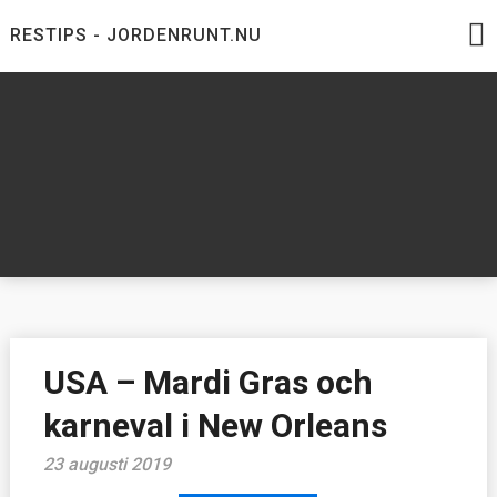
Skip
RESTIPS - JORDENRUNT.NU
to
content
Jordenrunt.nu
Tusen Restips från hela världen
USA – Mardi Gras och
karneval i New Orleans
23 augusti 2019