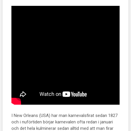
I New Orleans (USA) har man karnevalsfirat sedan 1827
och i nuförtiden börjar karnevalen ofta redan i januari
och det hela kulminerar sedan alltid med att man firar