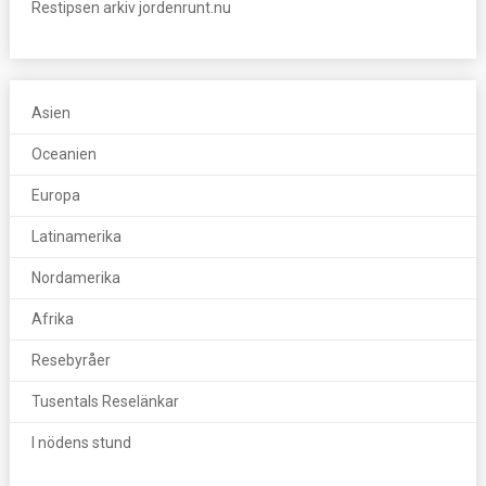
Restipsen arkiv jordenrunt.nu
Asien
Oceanien
Europa
Latinamerika
Nordamerika
Afrika
Resebyråer
Tusentals Reselänkar
I nödens stund