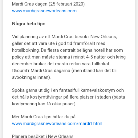
Mardi Gras dagen (25 februari 2020):
www.mardigrasneworleans.com
Några heta tips
Vid planering av ett Mardi Gras besök i New Orleans,
gäller det att vara ute i god tid framförallt med
hotellbokning. De flesta centralt belägna hotell har som
policy att man måste stanna i minst 4-5 nätter och kring
december brukar det mesta redan vara fullbokat
f&ouml:r Mardi Gras dagarna (men ibland kan det bli
avbokningar innan).
Spöka gärna ut dig i en fantasifull karnevalskostym och
det hålls kostymtävlingar på flera platser i staden (bästa
kostymering kan få olika priser).
Mer Mardi Gras tips hittar du på:
www.mardigrasneworleans.com/mardi1.html
Planera besöket i New Orleans: