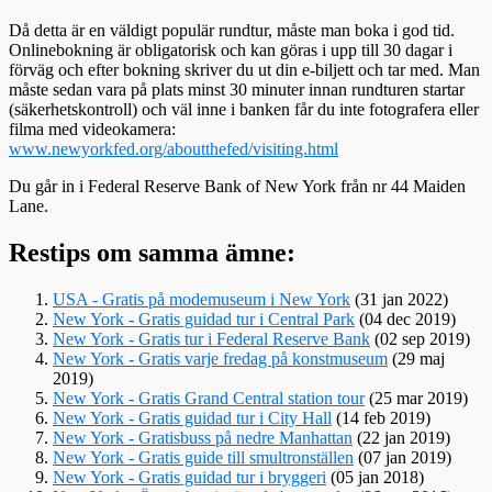
Då detta är en väldigt populär rundtur, måste man boka i god tid.
Onlinebokning är obligatorisk och kan göras i upp till 30 dagar i
förväg och efter bokning skriver du ut din e-biljett och tar med. Man
måste sedan vara på plats minst 30 minuter innan rundturen startar
(säkerhetskontroll) och väl inne i banken får du inte fotografera eller
filma med videokamera:
www.newyorkfed.org/aboutthefed/visiting.html
Du går in i Federal Reserve Bank of New York från nr 44 Maiden
Lane.
Restips om samma ämne:
USA - Gratis på modemuseum i New York
(31 jan 2022)
New York - Gratis guidad tur i Central Park
(04 dec 2019)
New York - Gratis tur i Federal Reserve Bank
(02 sep 2019)
New York - Gratis varje fredag på konstmuseum
(29 maj
2019)
New York - Gratis Grand Central station tour
(25 mar 2019)
New York - Gratis guidad tur i City Hall
(14 feb 2019)
New York - Gratisbuss på nedre Manhattan
(22 jan 2019)
New York - Gratis guide till smultronställen
(07 jan 2019)
New York - Gratis guidad tur i bryggeri
(05 jan 2018)