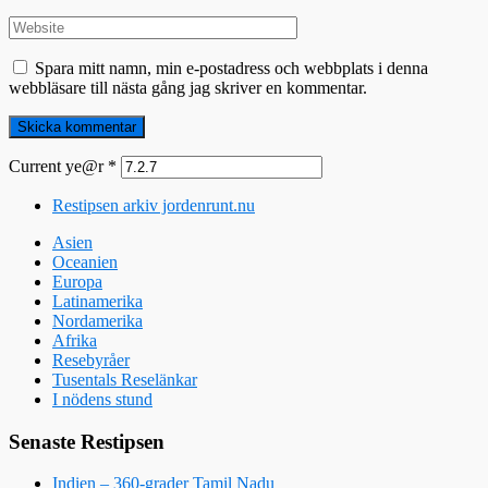
Spara mitt namn, min e-postadress och webbplats i denna
webbläsare till nästa gång jag skriver en kommentar.
Current ye@r
*
Restipsen arkiv jordenrunt.nu
Asien
Oceanien
Europa
Latinamerika
Nordamerika
Afrika
Resebyråer
Tusentals Reselänkar
I nödens stund
Senaste Restipsen
Indien – 360-grader Tamil Nadu