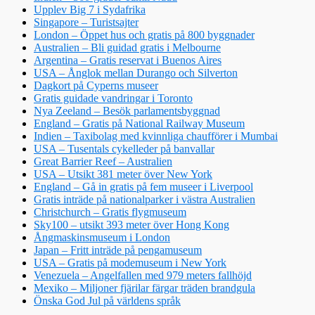
Upplev Big 7 i Sydafrika
Singapore – Turistsajter
London – Öppet hus och gratis på 800 byggnader
Australien – Bli guidad gratis i Melbourne
Argentina – Gratis reservat i Buenos Aires
USA – Ånglok mellan Durango och Silverton
Dagkort på Cyperns museer
Gratis guidade vandringar i Toronto
Nya Zeeland – Besök parlamentsbyggnad
England – Gratis på National Railway Museum
Indien – Taxibolag med kvinnliga chaufförer i Mumbai
USA – Tusentals cykelleder på banvallar
Great Barrier Reef – Australien
USA – Utsikt 381 meter över New York
England – Gå in gratis på fem museer i Liverpool
Gratis inträde på nationalparker i västra Australien
Christchurch – Gratis flygmuseum
Sky100 – utsikt 393 meter över Hong Kong
Ångmaskinsmuseum i London
Japan – Fritt inträde på pengamuseum
USA – Gratis på modemuseum i New York
Venezuela – Angelfallen med 979 meters fallhöjd
Mexiko – Miljoner fjärilar färgar träden brandgula
Önska God Jul på världens språk