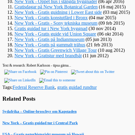
New York - Öppet hus i stängda byggnader
(06 apr 2016)
Gratisdagar på New York Botanical Garden
(16 maj 2015)
New York - Gratis guidning i Lower East side
(03 maj 2015)
New York - Gratis konstutfärd i Bronx
(04 mar 2015)
New York - Gratis - Sony tekniska museum
(09 feb 2015)
Gratis guidad tur i New York byggnad
(30 nov 2014)
New York - Gratis guide vid Union Square
(06 okt 2014)
New York - Gratis på Indianmuseum
(05 jun 2013)
New York - Gratis på gammalt trähus
(21 feb 2013)
New York - Gratis Greenwich Village Tour
(10 aug 2012)
New York - Gratistur med brandbåt
(11 jun 2012)
Text & research: Robert Karlsson - tipsa gärna...
Tags:
Federal Reserve Bank
,
gratis guidad rundtur
Related Posts
Sydafrika – Online-broschyr om Kapstaden
New York – Gratis guidad tur i Central Park
USA – Gratis naturhistoriskt museum på Hawaii