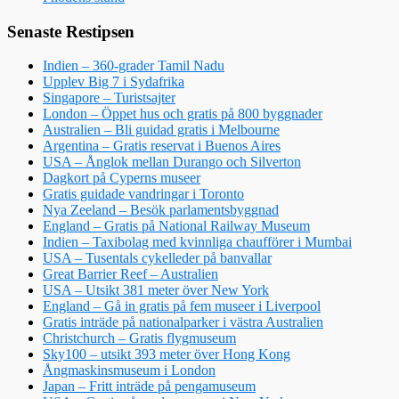
Senaste Restipsen
Indien – 360-grader Tamil Nadu
Upplev Big 7 i Sydafrika
Singapore – Turistsajter
London – Öppet hus och gratis på 800 byggnader
Australien – Bli guidad gratis i Melbourne
Argentina – Gratis reservat i Buenos Aires
USA – Ånglok mellan Durango och Silverton
Dagkort på Cyperns museer
Gratis guidade vandringar i Toronto
Nya Zeeland – Besök parlamentsbyggnad
England – Gratis på National Railway Museum
Indien – Taxibolag med kvinnliga chaufförer i Mumbai
USA – Tusentals cykelleder på banvallar
Great Barrier Reef – Australien
USA – Utsikt 381 meter över New York
England – Gå in gratis på fem museer i Liverpool
Gratis inträde på nationalparker i västra Australien
Christchurch – Gratis flygmuseum
Sky100 – utsikt 393 meter över Hong Kong
Ångmaskinsmuseum i London
Japan – Fritt inträde på pengamuseum