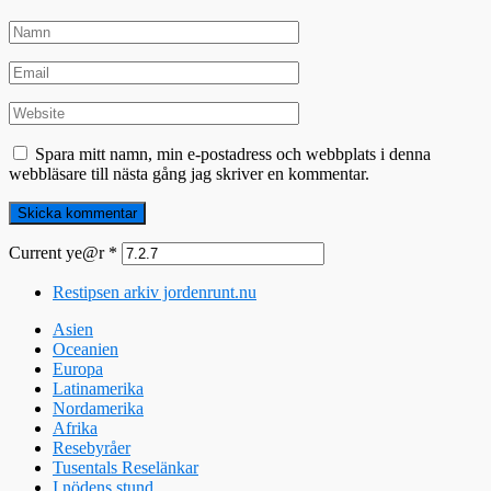
Spara mitt namn, min e-postadress och webbplats i denna
webbläsare till nästa gång jag skriver en kommentar.
Current ye@r
*
Restipsen arkiv jordenrunt.nu
Asien
Oceanien
Europa
Latinamerika
Nordamerika
Afrika
Resebyråer
Tusentals Reselänkar
I nödens stund