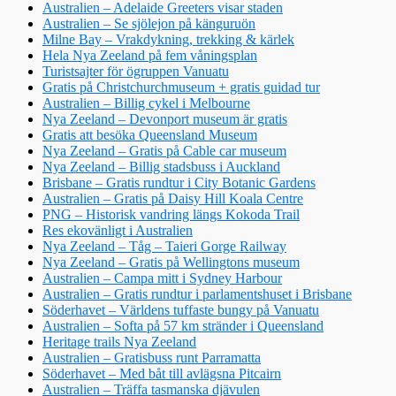
Australien – Adelaide Greeters visar staden
Australien – Se sjölejon på känguruön
Milne Bay – Vrakdykning, trekking & kärlek
Hela Nya Zeeland på fem våningsplan
Turistsajter för ögruppen Vanuatu
Gratis på Christchurchmuseum + gratis guidad tur
Australien – Billig cykel i Melbourne
Nya Zeeland – Devonport museum är gratis
Gratis att besöka Queensland Museum
Nya Zeeland – Gratis på Cable car museum
Nya Zeeland – Billig stadsbuss i Auckland
Brisbane – Gratis rundtur i City Botanic Gardens
Australien – Gratis på Daisy Hill Koala Centre
PNG – Historisk vandring längs Kokoda Trail
Res ekovänligt i Australien
Nya Zeeland – Tåg – Taieri Gorge Railway
Nya Zeeland – Gratis på Wellingtons museum
Australien – Campa mitt i Sydney Harbour
Australien – Gratis rundtur i parlamentshuset i Brisbane
Söderhavet – Världens tuffaste bungy på Vanuatu
Australien – Softa på 57 km stränder i Queensland
Heritage trails Nya Zeeland
Australien – Gratisbuss runt Parramatta
Söderhavet – Med båt till avlägsna Pitcairn
Australien – Träffa tasmanska djävulen