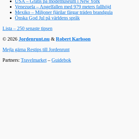
USA – Gratis på modemuseum i New York
Venezuela – Angelfallen med 979 meters fallhöjd
Mexiko – Miljoner fjärilar färgar träden brandgula
Önska God Jul på världens språk
Lista – 250 senaste tipsen
© 2026
Jordenrunt.nu
&
Robert Karlsson
Mejla gärna Restips till Jordenrunt
Partners:
Travelmarket
–
Guidebok