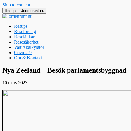
Skip to content
Restips - Jordenrunt.nu
Restips
Reseföretag
Reselänkar
Resesäkerhet
Valutakalkylator
Covid-19
Om & Kontakt
Jordenrunt.nu
Tusen Restips från hela världen
Nya Zeeland – Besök parlamentsbyggnad
10 mars 2023