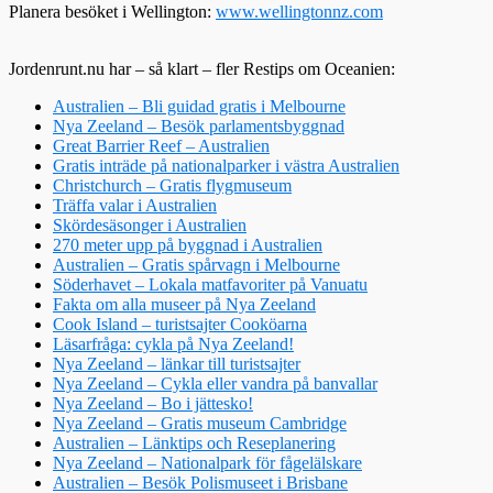
Planera besöket i Wellington:
www.wellingtonnz.com
Jordenrunt.nu har – så klart – fler Restips om Oceanien:
Australien – Bli guidad gratis i Melbourne
Nya Zeeland – Besök parlamentsbyggnad
Great Barrier Reef – Australien
Gratis inträde på nationalparker i västra Australien
Christchurch – Gratis flygmuseum
Träffa valar i Australien
Skördesäsonger i Australien
270 meter upp på byggnad i Australien
Australien – Gratis spårvagn i Melbourne
Söderhavet – Lokala matfavoriter på Vanuatu
Fakta om alla museer på Nya Zeeland
Cook Island – turistsajter Cooköarna
Läsarfråga: cykla på Nya Zeeland!
Nya Zeeland – länkar till turistsajter
Nya Zeeland – Cykla eller vandra på banvallar
Nya Zeeland – Bo i jättesko!
Nya Zeeland – Gratis museum Cambridge
Australien – Länktips och Reseplanering
Nya Zeeland – Nationalpark för fågelälskare
Australien – Besök Polismuseet i Brisbane