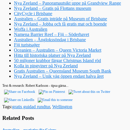
Nya Zeeland – Panoramautsikt uppe på Grandview Range
Nya Zeeland – Gratis på Flottans museum
CityCycle i Brisbane
Australien – Gratis inträde på Museum of Brisbane
Nya Zeeland – Jobba och få gratis mat och boende
Woffa i Australien
Namena Barrier Reef – Fiji – Söderhavet
Australien – Ånglokssöndag i Brisbane
Fiji turistsajter
Oceanien – Australien – Queen Victoria Market
Hitta till historiska platser på Nya Zeeland
50 miljoner krabbor färgar Christmas Island röd
Kolla in pingviner på Nya Zeeland
Gratis Australien – Queensland Museum South Bank
Nya Zeeland – Unik väg öppen endast halva året
Text & research: Robert Karlsson - tipsa gärna...
Tags:
gratis guidad rundtur
,
Wellington
Related Posts
Australien – gratistips för Cairns