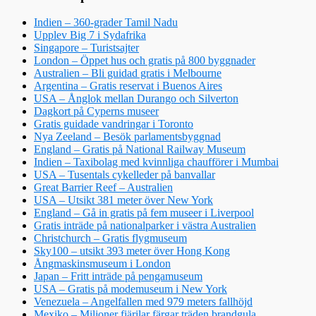
Indien – 360-grader Tamil Nadu
Upplev Big 7 i Sydafrika
Singapore – Turistsajter
London – Öppet hus och gratis på 800 byggnader
Australien – Bli guidad gratis i Melbourne
Argentina – Gratis reservat i Buenos Aires
USA – Ånglok mellan Durango och Silverton
Dagkort på Cyperns museer
Gratis guidade vandringar i Toronto
Nya Zeeland – Besök parlamentsbyggnad
England – Gratis på National Railway Museum
Indien – Taxibolag med kvinnliga chaufförer i Mumbai
USA – Tusentals cykelleder på banvallar
Great Barrier Reef – Australien
USA – Utsikt 381 meter över New York
England – Gå in gratis på fem museer i Liverpool
Gratis inträde på nationalparker i västra Australien
Christchurch – Gratis flygmuseum
Sky100 – utsikt 393 meter över Hong Kong
Ångmaskinsmuseum i London
Japan – Fritt inträde på pengamuseum
USA – Gratis på modemuseum i New York
Venezuela – Angelfallen med 979 meters fallhöjd
Mexiko – Miljoner fjärilar färgar träden brandgula