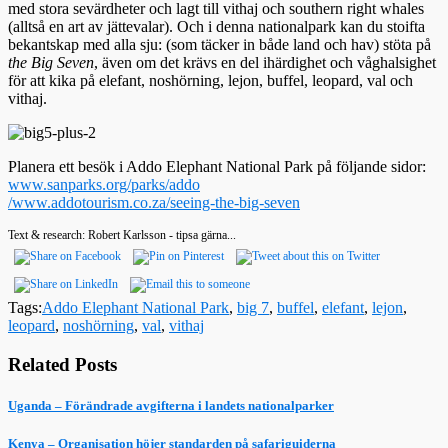
med stora sevärdheter och lagt till vithaj och southern right whales
(alltså en art av jättevalar). Och i denna nationalpark kan du stoifta
bekantskap med alla sju: (som täcker in både land och hav) stöta på
the Big Seven
, även om det krävs en del ihärdighet och våghalsighet
för att kika på elefant, noshörning, lejon, buffel, leopard, val och
vithaj.
Planera ett besök i Addo Elephant National Park på följande sidor:
www.sanparks.org/parks/addo
/www.addotourism.co.za/seeing-the-big-seven
Text & research: Robert Karlsson - tipsa gärna...
Tags:
Addo Elephant National Park
,
big 7
,
buffel
,
elefant
,
lejon
,
leopard
,
noshörning
,
val
,
vithaj
Related Posts
Uganda – Förändrade avgifterna i landets nationalparker
Kenya – Organisation höjer standarden på safariguiderna