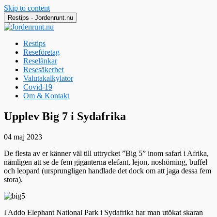
Skip to content
Restips - Jordenrunt.nu
Restips
Reseföretag
Reselänkar
Resesäkerhet
Valutakalkylator
Covid-19
Om & Kontakt
Jordenrunt.nu
Tusen Restips från hela världen
Upplev Big 7 i Sydafrika
04 maj 2023
De flesta av er känner väl till uttrycket ”Big 5” inom safari i Afrika,
nämligen att se de fem giganterna elefant, lejon, noshörning, buffel
och leopard (ursprungligen handlade det dock om att jaga dessa fem
stora).
I Addo Elephant National Park i Sydafrika har man utökat skaran