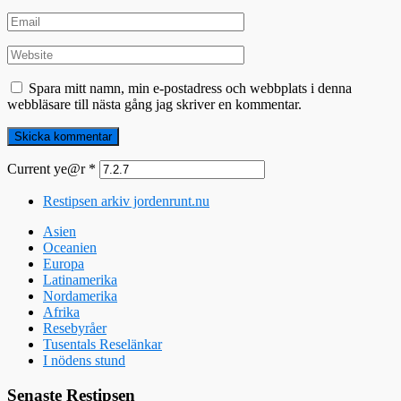
Spara mitt namn, min e-postadress och webbplats i denna
webbläsare till nästa gång jag skriver en kommentar.
Current ye@r
*
Restipsen arkiv jordenrunt.nu
Asien
Oceanien
Europa
Latinamerika
Nordamerika
Afrika
Resebyråer
Tusentals Reselänkar
I nödens stund
Senaste Restipsen