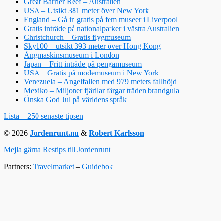
Great Barrier Reef – Australien
USA – Utsikt 381 meter över New York
England – Gå in gratis på fem museer i Liverpool
Gratis inträde på nationalparker i västra Australien
Christchurch – Gratis flygmuseum
Sky100 – utsikt 393 meter över Hong Kong
Ångmaskinsmuseum i London
Japan – Fritt inträde på pengamuseum
USA – Gratis på modemuseum i New York
Venezuela – Angelfallen med 979 meters fallhöjd
Mexiko – Miljoner fjärilar färgar träden brandgula
Önska God Jul på världens språk
Lista – 250 senaste tipsen
© 2026
Jordenrunt.nu
&
Robert Karlsson
Mejla gärna Restips till Jordenrunt
Partners:
Travelmarket
–
Guidebok