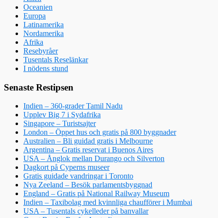
Oceanien
Europa
Latinamerika
Nordamerika
Afrika
Resebyråer
Tusentals Reselänkar
I nödens stund
Senaste Restipsen
Indien – 360-grader Tamil Nadu
Upplev Big 7 i Sydafrika
Singapore – Turistsajter
London – Öppet hus och gratis på 800 byggnader
Australien – Bli guidad gratis i Melbourne
Argentina – Gratis reservat i Buenos Aires
USA – Ånglok mellan Durango och Silverton
Dagkort på Cyperns museer
Gratis guidade vandringar i Toronto
Nya Zeeland – Besök parlamentsbyggnad
England – Gratis på National Railway Museum
Indien – Taxibolag med kvinnliga chaufförer i Mumbai
USA – Tusentals cykelleder på banvallar