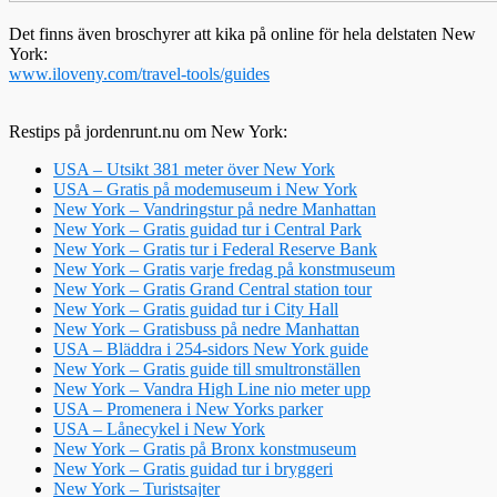
Det finns även broschyrer att kika på online för hela delstaten New
York:
www.iloveny.com/travel-tools/guides
Restips på jordenrunt.nu om New York:
USA – Utsikt 381 meter över New York
USA – Gratis på modemuseum i New York
New York – Vandringstur på nedre Manhattan
New York – Gratis guidad tur i Central Park
New York – Gratis tur i Federal Reserve Bank
New York – Gratis varje fredag på konstmuseum
New York – Gratis Grand Central station tour
New York – Gratis guidad tur i City Hall
New York – Gratisbuss på nedre Manhattan
USA – Bläddra i 254-sidors New York guide
New York – Gratis guide till smultronställen
New York – Vandra High Line nio meter upp
USA – Promenera i New Yorks parker
USA – Lånecykel i New York
New York – Gratis på Bronx konstmuseum
New York – Gratis guidad tur i bryggeri
New York – Turistsajter