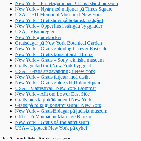
New York – Frihetsgudinnan + Ellis Island museum
New York – Nyår med miljoner på Times Square
USA – 9/11 Memorial Museum i New York
New York – Gratistider på botanisk trädgård
New York – Öppet hus i stängda byggnader
USA – Visumregler
New York guideböcker
Gratisdagar på New York Botanical Garden
New York – Gratis guidning i Lower East side
New York – Gratis konstutfärd i Bronx
New York – Gratis – Sony tekniska museum
Gratis guidad tur i New York byggnad
USA – Gratis stadsvandring i New York
New York – Gratis färjetur med utsikt
New York – Gratis guide vid Union Square
USA – Matfestival i New York i sommar
New York – Allt om Lower East Side
Gratis musikuppträdanden i New York
Gratis på folkligt konstmuseum i New York
New York – Gratislördagar på judiskt museum
Gift er på Manhattan Marriage Bureau
New York – Gratis på Indianmuseum
USA – Upptäck New York på cykel
Text & research: Robert Karlsson - tipsa gärna...