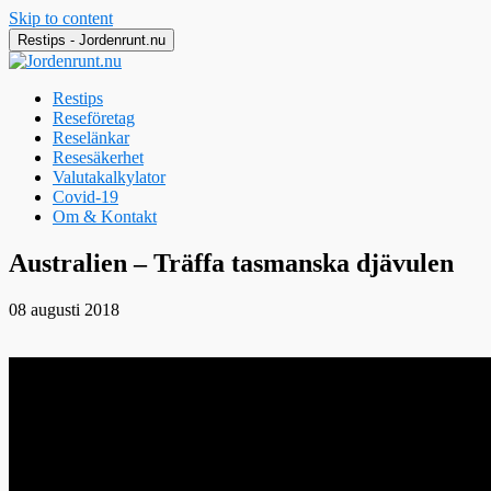
Skip to content
Restips - Jordenrunt.nu
Restips
Reseföretag
Reselänkar
Resesäkerhet
Valutakalkylator
Covid-19
Om & Kontakt
Jordenrunt.nu
Tusen Restips från hela världen
Australien – Träffa tasmanska djävulen
08 augusti 2018