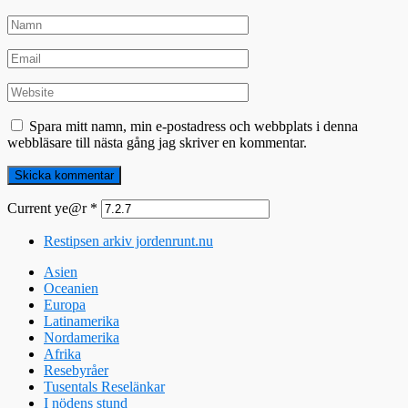
Spara mitt namn, min e-postadress och webbplats i denna
webbläsare till nästa gång jag skriver en kommentar.
Current ye@r
*
Restipsen arkiv jordenrunt.nu
Asien
Oceanien
Europa
Latinamerika
Nordamerika
Afrika
Resebyråer
Tusentals Reselänkar
I nödens stund