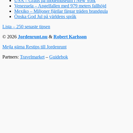
USA – Gratis på modemuseum i New York
Venezuela – Angelfallen med 979 meters fallhöjd
Mexiko – Miljoner fjärilar färgar träden brandgula
Önska God Jul på världens språk
Lista – 250 senaste tipsen
© 2026
Jordenrunt.nu
&
Robert Karlsson
Mejla gärna Restips till Jordenrunt
Partners:
Travelmarket
–
Guidebok