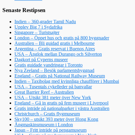
Senaste Restipsen
Indien – 360-grader Tamil Nadu
Upplev Big 7 i Sydafrika
Singapore – Turistsajter
London – Öppet hus och gratis på 800 byggnader
Australien – Bli guidad gratis i Melbourne
Argentina – Gratis reservat i Buenos Aires
USA – Ånglok mellan Durango och Silverton
Dagkort på Cyperns museer
Gratis guidade vandringar i Toronto
Nya Zeeland – Besök parlamentsbyggnad
England – Gratis på National Railway Museum
Indien – Taxibolag med kvinnliga chaufförer i Mumbai
USA – Tusentals cykelleder på banvallar
Great Barrier Reef – Australien
USA – Utsikt 381 meter över New York
England – Gå in gratis på fem museer i Liverpool
Gratis inträde på nationalparker i västra Australien
Christchurch – Gratis flygmuseum
Sky100 – utsikt 393 meter över Hong Kong
Ångmaskinsmuseum i London
Japan – Fritt inträde på pengamuseum