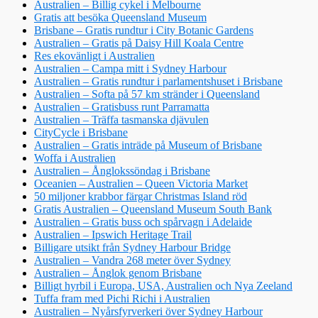
Australien – Billig cykel i Melbourne
Gratis att besöka Queensland Museum
Brisbane – Gratis rundtur i City Botanic Gardens
Australien – Gratis på Daisy Hill Koala Centre
Res ekovänligt i Australien
Australien – Campa mitt i Sydney Harbour
Australien – Gratis rundtur i parlamentshuset i Brisbane
Australien – Softa på 57 km stränder i Queensland
Australien – Gratisbuss runt Parramatta
Australien – Träffa tasmanska djävulen
CityCycle i Brisbane
Australien – Gratis inträde på Museum of Brisbane
Woffa i Australien
Australien – Ånglokssöndag i Brisbane
Oceanien – Australien – Queen Victoria Market
50 miljoner krabbor färgar Christmas Island röd
Gratis Australien – Queensland Museum South Bank
Australien – Gratis buss och spårvagn i Adelaide
Australien – Ipswich Heritage Trail
Billigare utsikt från Sydney Harbour Bridge
Australien – Vandra 268 meter över Sydney
Australien – Ånglok genom Brisbane
Billigt hyrbil i Europa, USA, Australien och Nya Zeeland
Tuffa fram med Pichi Richi i Australien
Australien – Nyårsfyrverkeri över Sydney Harbour