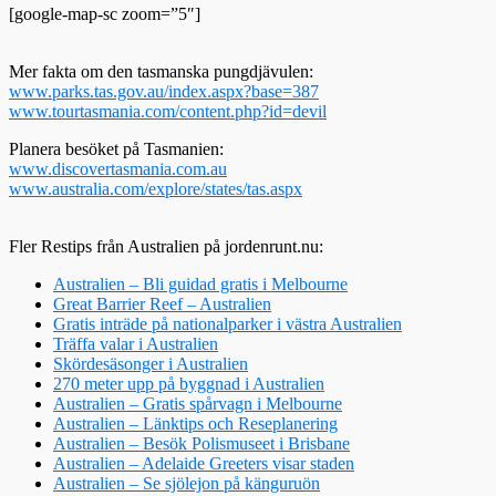
[google-map-sc zoom=”5″]
Mer fakta om den tasmanska pungdjävulen:
www.parks.tas.gov.au/index.aspx?base=387
www.tourtasmania.com/content.php?id=devil
Planera besöket på Tasmanien:
www.discovertasmania.com.au
www.australia.com/explore/states/tas.aspx
Fler Restips från Australien på jordenrunt.nu:
Australien – Bli guidad gratis i Melbourne
Great Barrier Reef – Australien
Gratis inträde på nationalparker i västra Australien
Träffa valar i Australien
Skördesäsonger i Australien
270 meter upp på byggnad i Australien
Australien – Gratis spårvagn i Melbourne
Australien – Länktips och Reseplanering
Australien – Besök Polismuseet i Brisbane
Australien – Adelaide Greeters visar staden
Australien – Se sjölejon på känguruön