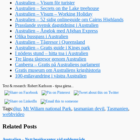
Australien – Visum för turister
Australien – Secrets on the Lake treehouse
Australien – Visum – Working Holiday
Australien – 52 sidig onlineguide om Cairns Highlands
Prasslande svensk dagstidning i Australien
Australien – Ånglok med Afghan Express
Olika busspass i Australien
Australien – Tågresor i Queensland
Australien – Gratis guide i Kings park
I nödens stund – hitta toa i Australien
Tre långa tågresor genom Australien
Canberra – Gratis på Australiens parlament
Gratis museum om Australiens krigshistoria
100-milavandring i västra Australien
Text & research: Robert Karlsson - tipsa gärna...
Tags:
djur
,
Mt Wiliam national Park
,
tasmanian devil
,
Tasmanien
,
webbvideo
Related Posts
Australien – Nytt besökscenter vid guldområde