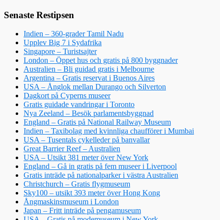
Senaste Restipsen
Indien – 360-grader Tamil Nadu
Upplev Big 7 i Sydafrika
Singapore – Turistsajter
London – Öppet hus och gratis på 800 byggnader
Australien – Bli guidad gratis i Melbourne
Argentina – Gratis reservat i Buenos Aires
USA – Ånglok mellan Durango och Silverton
Dagkort på Cyperns museer
Gratis guidade vandringar i Toronto
Nya Zeeland – Besök parlamentsbyggnad
England – Gratis på National Railway Museum
Indien – Taxibolag med kvinnliga chaufförer i Mumbai
USA – Tusentals cykelleder på banvallar
Great Barrier Reef – Australien
USA – Utsikt 381 meter över New York
England – Gå in gratis på fem museer i Liverpool
Gratis inträde på nationalparker i västra Australien
Christchurch – Gratis flygmuseum
Sky100 – utsikt 393 meter över Hong Kong
Ångmaskinsmuseum i London
Japan – Fritt inträde på pengamuseum
USA – Gratis på modemuseum i New York