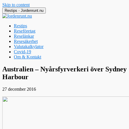
Skip to content
Restips - Jordenrunt.nu
Restips
Reseföretag
Reselänkar
Resesäkerhet
Valutakalkylator
Covid-19
Om & Kontakt
Jordenrunt.nu
Tusen Restips från hela världen
Australien – Nyårsfyrverkeri över Sydney
Harbour
27 december 2016