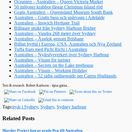
Oceanien – Australien – Queen Victoria Market
50 miljoner krabbor färgar Christmas Island röd
Gratis Australien – Queensland Museum South Bank
Australien – Gratis buss och spårvagn i Adelaide
Australien – Ipswich Heritage Trail
Billigare utsikt från Sydney Harbour Bridge
Australien – Vandra 268 meter över Sydney
Australien – Ånglok genom Brisbane
Billigt hyrbil i Europa, USA, Australien och Nya Zeeland
Tuffa fram med Pichi Richi i Australien
Australien – Nyårsfyrverkeri över Sydney Harbour
Australien – Visum för turister
Australien – Secrets on the Lake treehouse
Australien – Visum – Working Holiday
Australien – 52 sidig onlineguide om Cairns Highlands
Text & research: Robert Karlsson - tipsa gärna...
Tags:
nyår i Sydney
,
Sydney
,
Sydney harbour
Related Posts
Mayday Project kan ge gratis flyg till Australien