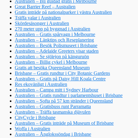
Australien – Bli guidad gratis i Melbourne
Great Barrier Reef – Australien
Gratis inträde på nationalparker i västra Australien
Träffa valar i Australien
Skördesäsonger i Australien
270 meter upp på byggnad i Australien
Australien – Gratis spårvagn i Melbourne
Australien – Länktips och Reseplanering
Australien – Besök Polismuseet i Brisbane
Australien – Adelaide Greeters visar staden
Australien – Se sjölejon på känguruön
Australien – Billig cykel i Melbourne
Gratis att besöka Queensland Museum
Brisbane – Gratis rundtur i City Botanic Gardens
Australien – Gratis på Daisy Hill Koala Centre
Res ekovänligt i Australien
Australien – Campa mitt i Sydney Harbour
Australien – Gratis rundtur i parlamentshuset i Brisbane
Australien – Softa på 57 km stränder i Queensland
Australien – Gratisbuss runt Parramatta
Australien – Träffa tasmanska djävulen
CityCycle i Brisbane
Australien – Gratis inträde på Museum of Brisbane
Woffa i Australien
Australien – Ånglokssöndag i Brisbane