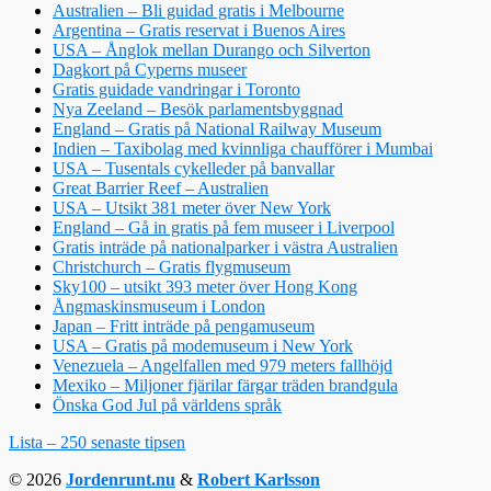
Australien – Bli guidad gratis i Melbourne
Argentina – Gratis reservat i Buenos Aires
USA – Ånglok mellan Durango och Silverton
Dagkort på Cyperns museer
Gratis guidade vandringar i Toronto
Nya Zeeland – Besök parlamentsbyggnad
England – Gratis på National Railway Museum
Indien – Taxibolag med kvinnliga chaufförer i Mumbai
USA – Tusentals cykelleder på banvallar
Great Barrier Reef – Australien
USA – Utsikt 381 meter över New York
England – Gå in gratis på fem museer i Liverpool
Gratis inträde på nationalparker i västra Australien
Christchurch – Gratis flygmuseum
Sky100 – utsikt 393 meter över Hong Kong
Ångmaskinsmuseum i London
Japan – Fritt inträde på pengamuseum
USA – Gratis på modemuseum i New York
Venezuela – Angelfallen med 979 meters fallhöjd
Mexiko – Miljoner fjärilar färgar träden brandgula
Önska God Jul på världens språk
Lista – 250 senaste tipsen
© 2026
Jordenrunt.nu
&
Robert Karlsson