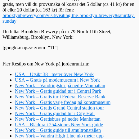
gratis, men vill du provsmaka öl kostar det 5 dollar (ca 41 kr) för en
öl eller 20 dollar (ca 163 kr) för fem:
brooklynbrewery.com/visit/visiting-the-brooklyn-brewery#saturday-
sunday
Du hittar Brooklyn Brewery på nr 79 North 11th Street,
Williamsburg, Brooklyn, New York:
[google-map-sc zoom=”11″]
Fler Restips om New York på jordenrunt.nu:
USA – Utsikt 381 meter över New York
USA – Gratis på modemuseum i New York
New York – Vandringstur på nedre Manhattan
New York – Gratis guidad tur i Central Park
New York – Gratis tur i Federal Reserve Bank
New York – Gratis varje fredag på konstmuseum
New York – Gratis Grand Central station tour
New York – Gratis guidad tur i City Hall
New York – Gratisbuss på nedre Manhattan
USA – Bläddra i 254-sidors New York guide
New York – Gratis guide till smultronställen
New York – Vandra High Line nio meter upp