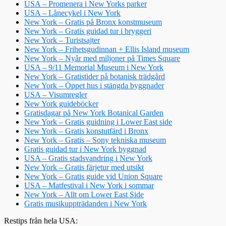
USA – Promenera i New Yorks parker
USA – Lånecykel i New York
New York – Gratis på Bronx konstmuseum
New York – Gratis guidad tur i bryggeri
New York – Turistsajter
New York – Frihetsgudinnan + Ellis Island museum
New York – Nyår med miljoner på Times Square
USA – 9/11 Memorial Museum i New York
New York – Gratistider på botanisk trädgård
New York – Öppet hus i stängda byggnader
USA – Visumregler
New York guideböcker
Gratisdagar på New York Botanical Garden
New York – Gratis guidning i Lower East side
New York – Gratis konstutfärd i Bronx
New York – Gratis – Sony tekniska museum
Gratis guidad tur i New York byggnad
USA – Gratis stadsvandring i New York
New York – Gratis färjetur med utsikt
New York – Gratis guide vid Union Square
USA – Matfestival i New York i sommar
New York – Allt om Lower East Side
Gratis musikuppträdanden i New York
Restips från hela USA: