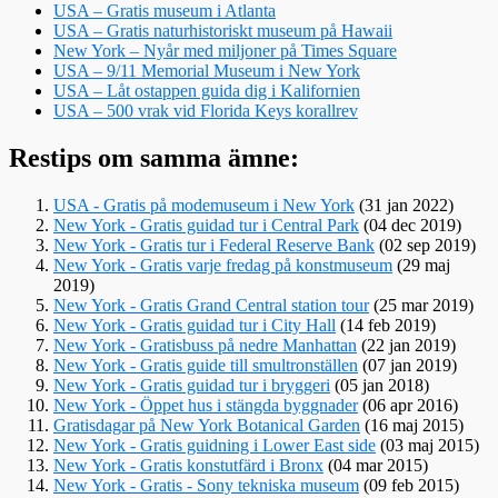
USA – Gratis museum i Atlanta
USA – Gratis naturhistoriskt museum på Hawaii
New York – Nyår med miljoner på Times Square
USA – 9/11 Memorial Museum i New York
USA – Låt ostappen guida dig i Kalifornien
USA – 500 vrak vid Florida Keys korallrev
Restips om samma ämne:
USA - Gratis på modemuseum i New York
(31 jan 2022)
New York - Gratis guidad tur i Central Park
(04 dec 2019)
New York - Gratis tur i Federal Reserve Bank
(02 sep 2019)
New York - Gratis varje fredag på konstmuseum
(29 maj
2019)
New York - Gratis Grand Central station tour
(25 mar 2019)
New York - Gratis guidad tur i City Hall
(14 feb 2019)
New York - Gratisbuss på nedre Manhattan
(22 jan 2019)
New York - Gratis guide till smultronställen
(07 jan 2019)
New York - Gratis guidad tur i bryggeri
(05 jan 2018)
New York - Öppet hus i stängda byggnader
(06 apr 2016)
Gratisdagar på New York Botanical Garden
(16 maj 2015)
New York - Gratis guidning i Lower East side
(03 maj 2015)
New York - Gratis konstutfärd i Bronx
(04 mar 2015)
New York - Gratis - Sony tekniska museum
(09 feb 2015)