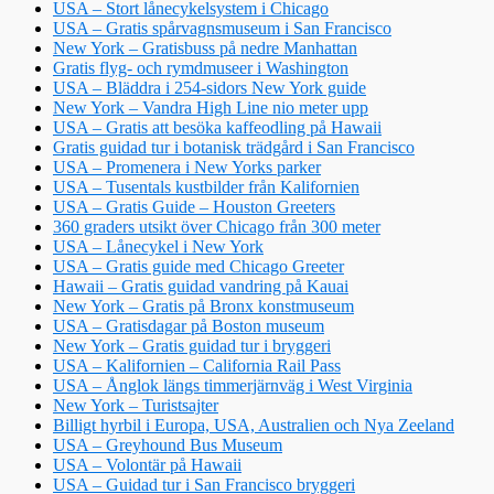
USA – Stort lånecykelsystem i Chicago
USA – Gratis spårvagnsmuseum i San Francisco
New York – Gratisbuss på nedre Manhattan
Gratis flyg- och rymdmuseer i Washington
USA – Bläddra i 254-sidors New York guide
New York – Vandra High Line nio meter upp
USA – Gratis att besöka kaffeodling på Hawaii
Gratis guidad tur i botanisk trädgård i San Francisco
USA – Promenera i New Yorks parker
USA – Tusentals kustbilder från Kalifornien
USA – Gratis Guide – Houston Greeters
360 graders utsikt över Chicago från 300 meter
USA – Lånecykel i New York
USA – Gratis guide med Chicago Greeter
Hawaii – Gratis guidad vandring på Kauai
New York – Gratis på Bronx konstmuseum
USA – Gratisdagar på Boston museum
New York – Gratis guidad tur i bryggeri
USA – Kalifornien – California Rail Pass
USA – Ånglok längs timmerjärnväg i West Virginia
New York – Turistsajter
Billigt hyrbil i Europa, USA, Australien och Nya Zeeland
USA – Greyhound Bus Museum
USA – Volontär på Hawaii
USA – Guidad tur i San Francisco bryggeri