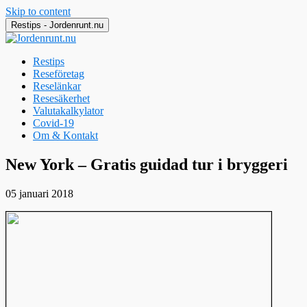
Skip to content
Restips - Jordenrunt.nu
Restips
Reseföretag
Reselänkar
Resesäkerhet
Valutakalkylator
Covid-19
Om & Kontakt
Jordenrunt.nu
Tusen Restips från hela världen
New York – Gratis guidad tur i bryggeri
05 januari 2018