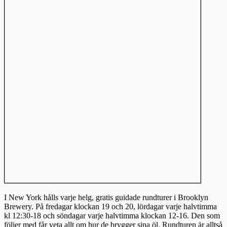
I New York hålls varje helg, gratis guidade rundturer i Brooklyn
Brewery. På fredagar klockan 19 och 20, lördagar varje halvtimma
kl 12:30-18 och söndagar varje halvtimma klockan 12-16. Den som
följer med får veta allt om hur de brygger sina öl. Rundturen är alltså