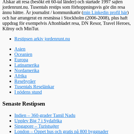
Älskar att resa (besökt ett 60-tal länder) och startade 1997 sajten
jordenrunt.nu. Tusentals restips som förhoppningsvis gör din resa
ännu bättre. Är journalist / kommunikatör (
min Linkedin profil här
)
och har arrangerat en resmässa i Stockholm (2006-2008), plus haft
uppdrag för exempelvis Aftonbladet resa, DN Resor, Travel Heroes,
Kilroy och MinTur.
Restipsen arkiv jordenrunt.nu
Asien
Oceanien
Europa
Latinamerika
Nordamerika
Afrika
Resebyråer
Tusentals Reselänkar
I nödens stund
Senaste Restipsen
Indien – 360-grader Tamil Nadu
Upplev Big 7 i Sydafrika
Singapore – Turistsajter
London – Öppet hus och gratis på 800 byggnader