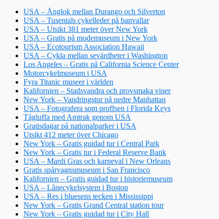
USA – Ånglok mellan Durango och Silverton
USA – Tusentals cykelleder på banvallar
USA – Utsikt 381 meter över New York
USA – Gratis på modemuseum i New York
USA – Ecotourism Association Hawaii
USA – Cykla mellan sevärdheter i Washington
Los Angeles – Gratis på California Science Center
Motorcykelmuseum i USA
Fyra Titanic museer i världen
Kalifornien – Stadsvandra och provsmaka viner
New York – Vandringstur på nedre Manhattan
USA – Fotografera som proffsen i Florida Keys
Tågluffa med Amtrak genom USA
Gratisdagar på nationalparker i USA
Utsikt 412 meter över Chicago
New York – Gratis guidad tur i Central Park
New York – Gratis tur i Federal Reserve Bank
USA – Mardi Gras och karneval i New Orleans
Gratis spårvagnsmuseum i San Francisco
Kalifornien – Gratis guidad tur i historiemuseum
USA – Lånecykelsystem i Boston
USA – Res i bluesens tecken i Mississippi
New York – Gratis Grand Central station tour
New York – Gratis guidad tur i City Hall