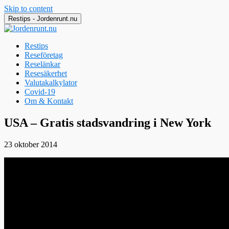
Skip to content
Restips - Jordenrunt.nu
Restips
Reseföretag
Reselänkar
Resesäkerhet
Valutakalkylator
Covid-19
Om & Kontakt
Jordenrunt.nu
Tusen Restips från hela världen
USA – Gratis stadsvandring i New York
23 oktober 2014