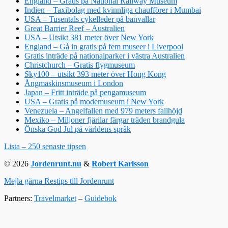
England – Gratis på National Railway Museum
Indien – Taxibolag med kvinnliga chaufförer i Mumbai
USA – Tusentals cykelleder på banvallar
Great Barrier Reef – Australien
USA – Utsikt 381 meter över New York
England – Gå in gratis på fem museer i Liverpool
Gratis inträde på nationalparker i västra Australien
Christchurch – Gratis flygmuseum
Sky100 – utsikt 393 meter över Hong Kong
Ångmaskinsmuseum i London
Japan – Fritt inträde på pengamuseum
USA – Gratis på modemuseum i New York
Venezuela – Angelfallen med 979 meters fallhöjd
Mexiko – Miljoner fjärilar färgar träden brandgula
Önska God Jul på världens språk
Lista – 250 senaste tipsen
© 2026
Jordenrunt.nu
&
Robert Karlsson
Mejla gärna Restips till Jordenrunt
Partners:
Travelmarket
–
Guidebok