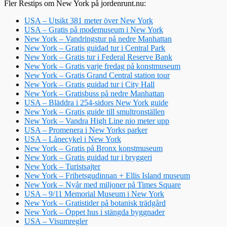
Fler Restips om New York på jordenrunt.nu:
USA – Utsikt 381 meter över New York
USA – Gratis på modemuseum i New York
New York – Vandringstur på nedre Manhattan
New York – Gratis guidad tur i Central Park
New York – Gratis tur i Federal Reserve Bank
New York – Gratis varje fredag på konstmuseum
New York – Gratis Grand Central station tour
New York – Gratis guidad tur i City Hall
New York – Gratisbuss på nedre Manhattan
USA – Bläddra i 254-sidors New York guide
New York – Gratis guide till smultronställen
New York – Vandra High Line nio meter upp
USA – Promenera i New Yorks parker
USA – Lånecykel i New York
New York – Gratis på Bronx konstmuseum
New York – Gratis guidad tur i bryggeri
New York – Turistsajter
New York – Frihetsgudinnan + Ellis Island museum
New York – Nyår med miljoner på Times Square
USA – 9/11 Memorial Museum i New York
New York – Gratistider på botanisk trädgård
New York – Öppet hus i stängda byggnader
USA – Visumregler