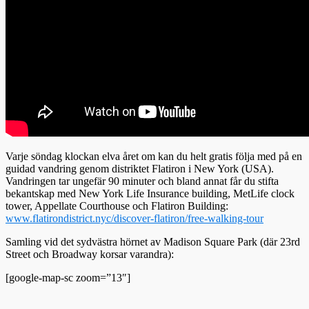
Varje söndag klockan elva året om kan du helt gratis följa med på en
guidad vandring genom distriktet Flatiron i New York (USA).
Vandringen tar ungefär 90 minuter och bland annat får du stifta
bekantskap med New York Life Insurance building, MetLife clock
tower, Appellate Courthouse och Flatiron Building:
www.flatirondistrict.nyc/discover-flatiron/free-walking-tour
Samling vid det sydvästra hörnet av Madison Square Park (där 23rd
Street och Broadway korsar varandra):
[google-map-sc zoom=”13″]