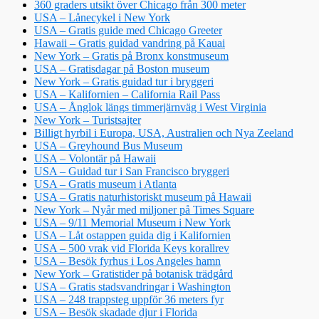
360 graders utsikt över Chicago från 300 meter
USA – Lånecykel i New York
USA – Gratis guide med Chicago Greeter
Hawaii – Gratis guidad vandring på Kauai
New York – Gratis på Bronx konstmuseum
USA – Gratisdagar på Boston museum
New York – Gratis guidad tur i bryggeri
USA – Kalifornien – California Rail Pass
USA – Ånglok längs timmerjärnväg i West Virginia
New York – Turistsajter
Billigt hyrbil i Europa, USA, Australien och Nya Zeeland
USA – Greyhound Bus Museum
USA – Volontär på Hawaii
USA – Guidad tur i San Francisco bryggeri
USA – Gratis museum i Atlanta
USA – Gratis naturhistoriskt museum på Hawaii
New York – Nyår med miljoner på Times Square
USA – 9/11 Memorial Museum i New York
USA – Låt ostappen guida dig i Kalifornien
USA – 500 vrak vid Florida Keys korallrev
USA – Besök fyrhus i Los Angeles hamn
New York – Gratistider på botanisk trädgård
USA – Gratis stadsvandringar i Washington
USA – 248 trappsteg uppför 36 meters fyr
USA – Besök skadade djur i Florida