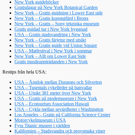
New York guideböcker
Gratisdagar på New York Botanical Garden
New York – Gratis guidning i Lower East side
New York – Gratis konstutfärd i Bronx
New York – Gratis – Sony tekniska museum
Gratis guidad tur i New York byggnad
USA – Gratis stadsvandring i New York
New York – Gratis färjetur med utsikt
New York – Gratis guide vid Union Square
USA – Matfestival i New York i sommar
New York – Allt om Lower East Side
Gratis musikuppträdanden i New York
Restips från hela USA:
USA – Ånglok mellan Durango och Silverton
USA – Tusentals cykelleder på banvallar
USA – Utsikt 381 meter över New York
USA – Gratis på modemuseum i New York
USA – Ecotourism Association Hawaii
USA – Cykla mellan sevärdheter i Washington
Los Angeles – Gratis på California Science Center
Motorcykelmuseum i USA
Fyra Titanic museer i världen
Kalifornien – Stadsvandra och provsmaka viner