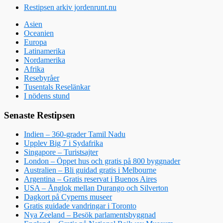
Restipsen arkiv jordenrunt.nu
Asien
Oceanien
Europa
Latinamerika
Nordamerika
Afrika
Resebyråer
Tusentals Reselänkar
I nödens stund
Senaste Restipsen
Indien – 360-grader Tamil Nadu
Upplev Big 7 i Sydafrika
Singapore – Turistsajter
London – Öppet hus och gratis på 800 byggnader
Australien – Bli guidad gratis i Melbourne
Argentina – Gratis reservat i Buenos Aires
USA – Ånglok mellan Durango och Silverton
Dagkort på Cyperns museer
Gratis guidade vandringar i Toronto
Nya Zeeland – Besök parlamentsbyggnad