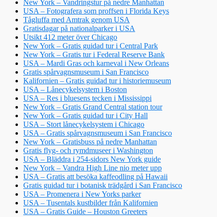
New York – Vandringstur på nedre Manhattan
USA – Fotografera som proffsen i Florida Keys
Tågluffa med Amtrak genom USA
Gratisdagar på nationalparker i USA
Utsikt 412 meter över Chicago
New York – Gratis guidad tur i Central Park
New York – Gratis tur i Federal Reserve Bank
USA – Mardi Gras och karneval i New Orleans
Gratis spårvagnsmuseum i San Francisco
Kalifornien – Gratis guidad tur i historiemuseum
USA – Lånecykelsystem i Boston
USA – Res i bluesens tecken i Mississippi
New York – Gratis Grand Central station tour
New York – Gratis guidad tur i City Hall
USA – Stort lånecykelsystem i Chicago
USA – Gratis spårvagnsmuseum i San Francisco
New York – Gratisbuss på nedre Manhattan
Gratis flyg- och rymdmuseer i Washington
USA – Bläddra i 254-sidors New York guide
New York – Vandra High Line nio meter upp
USA – Gratis att besöka kaffeodling på Hawaii
Gratis guidad tur i botanisk trädgård i San Francisco
USA – Promenera i New Yorks parker
USA – Tusentals kustbilder från Kalifornien
USA – Gratis Guide – Houston Greeters