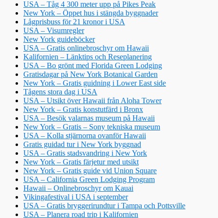
USA – Tåg 4 300 meter upp på Pikes Peak
New York – Öppet hus i stängda byggnader
Lågprisbuss för 21 kronor i USA
USA – Visumregler
New York guideböcker
USA – Gratis onlinebroschyr om Hawaii
Kalifornien – Länktips och Reseplanering
USA – Bo grönt med Florida Green Lodging
Gratisdagar på New York Botanical Garden
New York – Gratis guidning i Lower East side
Tågens stora dag i USA
USA – Utsikt över Hawaii från Aloha Tower
New York – Gratis konstutfärd i Bronx
USA – Besök valarnas museum på Hawaii
New York – Gratis – Sony tekniska museum
USA – Kolla stjärnorna ovanför Hawaii
Gratis guidad tur i New York byggnad
USA – Gratis stadsvandring i New York
New York – Gratis färjetur med utsikt
New York – Gratis guide vid Union Square
USA – California Green Lodging Program
Hawaii – Onlinebroschyr om Kauai
Vikingafestival i USA i september
USA – Gratis bryggerirundtur i Tampa och Pottsville
USA – Planera road trip i Kalifornien