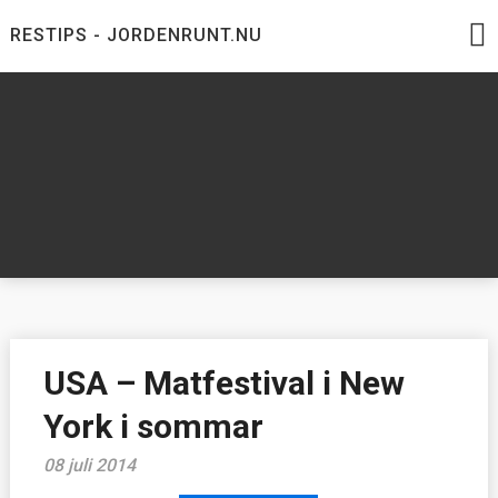
Skip
RESTIPS - JORDENRUNT.NU
to
content
Jordenrunt.nu
Tusen Restips från hela världen
USA – Matfestival i New
York i sommar
08 juli 2014