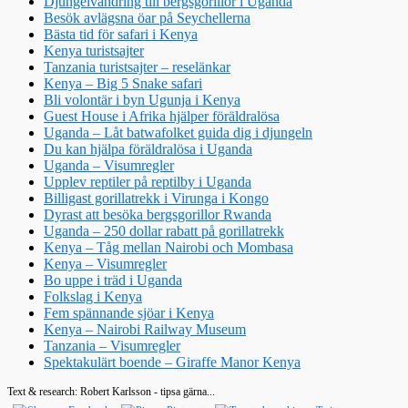
Djungelvandring till bergsgorillor i Uganda
Besök avlägsna öar på Seychellerna
Bästa tid för safari i Kenya
Kenya turistsajter
Tanzania turistsajter – reselänkar
Kenya – Big 5 Snake safari
Bli volontär i byn Ugunja i Kenya
Guest House i Afrika hjälper föräldralösa
Uganda – Låt batwafolket guida dig i djungeln
Du kan hjälpa föräldralösa i Uganda
Uganda – Visumregler
Upplev reptiler på reptilby i Uganda
Billigast gorillatrekk i Virunga i Kongo
Dyrast att besöka bergsgorillor Rwanda
Uganda – 250 dollar rabatt på gorillatrekk
Kenya – Tåg mellan Nairobi och Mombasa
Kenya – Visumregler
Bo uppe i träd i Uganda
Folkslag i Kenya
Fem spännande sjöar i Kenya
Kenya – Nairobi Railway Museum
Tanzania – Visumregler
Spektakulärt boende – Giraffe Manor Kenya
Text & research: Robert Karlsson - tipsa gärna...