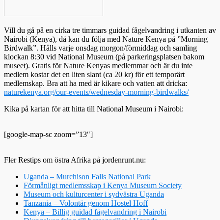
Vill du gå på en cirka tre timmars guidad fågelvandring i utkanten av
Nairobi (Kenya), då kan du följa med Nature Kenya på ”Morning
Birdwalk”. Hålls varje onsdag morgon/förmiddag och samling
klockan 8:30 vid National Museum (på parkeringsplatsen bakom
museet). Gratis för Nature Kenyas medlemmar och är du inte
medlem kostar det en liten slant (ca 20 kr) för ett temporärt
medlemskap. Bra att ha med är kikare och vatten att dricka:
naturekenya.org/our-events/wednesday-morning-birdwalks/
Kika på kartan för att hitta till National Museum i Nairobi:
[google-map-sc zoom=”13″]
Fler Restips om östra Afrika på jordenrunt.nu:
Uganda – Murchison Falls National Park
Förmånligt medlemsskap i Kenya Museum Society
Museum och kulturcenter i sydvästra Uganda
Tanzania – Volontär genom Hostel Hoff
Kenya – Billig guidad fågelvandring i Nairobi