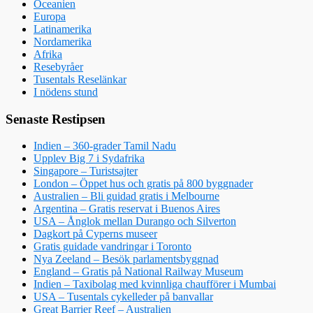
Oceanien
Europa
Latinamerika
Nordamerika
Afrika
Resebyråer
Tusentals Reselänkar
I nödens stund
Senaste Restipsen
Indien – 360-grader Tamil Nadu
Upplev Big 7 i Sydafrika
Singapore – Turistsajter
London – Öppet hus och gratis på 800 byggnader
Australien – Bli guidad gratis i Melbourne
Argentina – Gratis reservat i Buenos Aires
USA – Ånglok mellan Durango och Silverton
Dagkort på Cyperns museer
Gratis guidade vandringar i Toronto
Nya Zeeland – Besök parlamentsbyggnad
England – Gratis på National Railway Museum
Indien – Taxibolag med kvinnliga chaufförer i Mumbai
USA – Tusentals cykelleder på banvallar
Great Barrier Reef – Australien