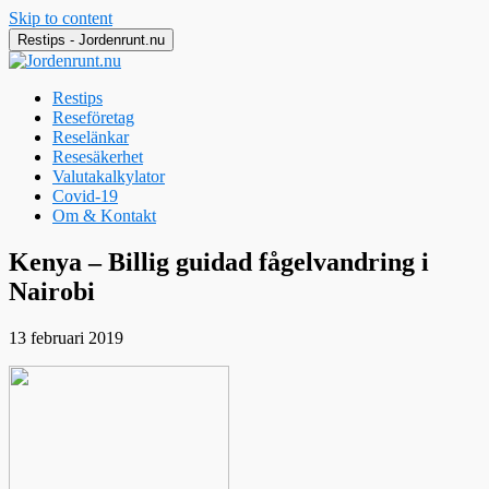
Skip to content
Restips - Jordenrunt.nu
Restips
Reseföretag
Reselänkar
Resesäkerhet
Valutakalkylator
Covid-19
Om & Kontakt
Jordenrunt.nu
Tusen Restips från hela världen
Kenya – Billig guidad fågelvandring i
Nairobi
13 februari 2019