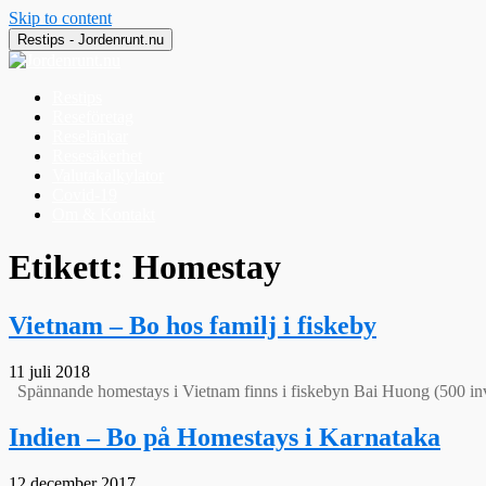
Skip to content
Restips - Jordenrunt.nu
Restips
Reseföretag
Reselänkar
Resesäkerhet
Valutakalkylator
Covid-19
Om & Kontakt
Jordenrunt.nu
Tusen Restips från hela världen
Etikett:
Homestay
Vietnam – Bo hos familj i fiskeby
11 juli 2018
Spännande homestays i Vietnam finns i fiskebyn Bai Huong (500 
Indien – Bo på Homestays i Karnataka
12 december 2017