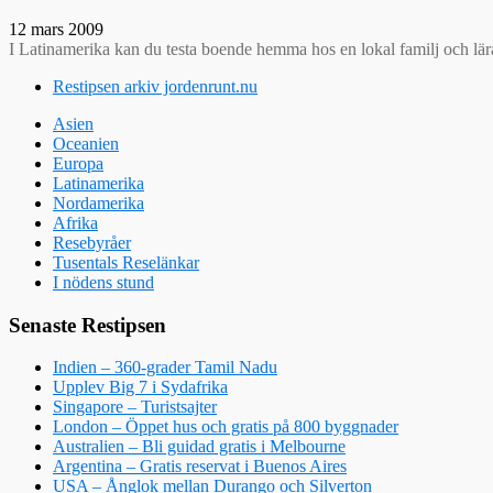
12 mars 2009
I Latinamerika kan du testa boende hemma hos en lokal familj och lä
Restipsen arkiv jordenrunt.nu
Asien
Oceanien
Europa
Latinamerika
Nordamerika
Afrika
Resebyråer
Tusentals Reselänkar
I nödens stund
Senaste Restipsen
Indien – 360-grader Tamil Nadu
Upplev Big 7 i Sydafrika
Singapore – Turistsajter
London – Öppet hus och gratis på 800 byggnader
Australien – Bli guidad gratis i Melbourne
Argentina – Gratis reservat i Buenos Aires
USA – Ånglok mellan Durango och Silverton