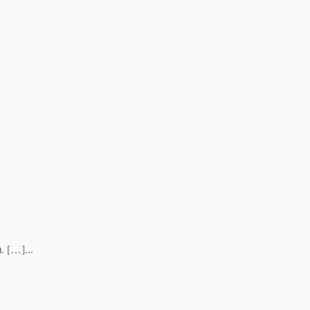
 […]...