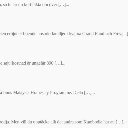
 så hittar du kort fakta om över […]...
n erbjuder boende hos nio familjer i byarna Grand Fond och Freyal. 
de sajt (kostnad är ungefär 390 […]...
, så finns Malaysia Homestay Programme. Detta […]...
odja. Men vill du upptäcka allt det andra som Kambodja har att […]...