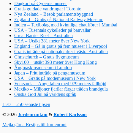
Dagkort på Cyperns museer
Gratis guidade vandringar i Toronto
Nya Zeeland – Besök parlamentsbyggnad
England – Gratis på National Railway Museum
Indien – Taxibolag med kvinnliga chaufförer i Mumbai
USA – Tusentals cykelleder på banvallar
Great Barrier Reef – Australien
USA – Utsikt 381 meter över New York
England – Gå in gratis på fem museer i Liverpool
Gratis inträde på nationalparker i västra Australien
Christchurch – Gratis flygmuseum
Sky100 – utsikt 393 meter över Hong Kong
Ångmaskinsmuseum i London
Japan – Fritt inträde på pengamuseum
USA – Gratis på modemuseum i New York
Venezuela – Angelfallen med 979 meters fallhöjd
Mexiko – Miljoner fjärilar färgar träden brandgula
Önska God Jul på världens språk
Lista – 250 senaste tipsen
© 2026
Jordenrunt.nu
&
Robert Karlsson
Mejla gärna Restips till Jordenrunt