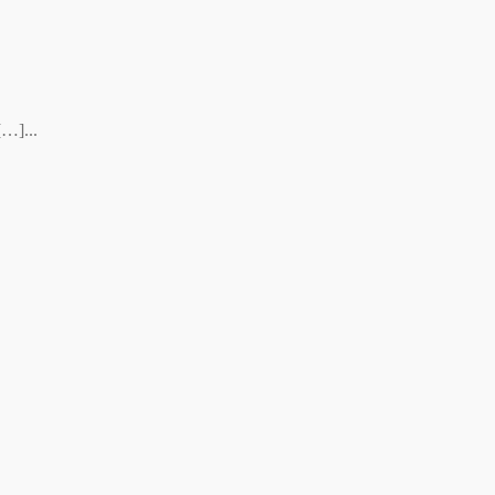
[…]...