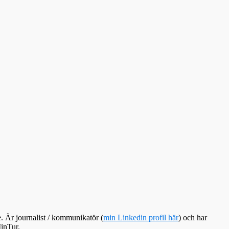
e. Är journalist / kommunikatör (
min Linkedin profil här
) och har
inTur.