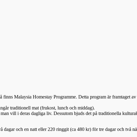
, så finns Malaysia Homestay Programme. Detta program är framtaget av 
ingår traditionell mat (frukost, lunch och middag).
ill i deras dagliga liv. Dessutom bjuds det på traditionella kulturakti
vå dagar och en natt eller 220 ringgit (ca 480 kr) för tre dagar och två nät