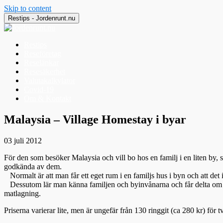
Skip to content
Restips - Jordenrunt.nu
Restips
Reseföretag
Reselänkar
Resesäkerhet
Valutakalkylator
Covid-19
Om & Kontakt
Jordenrunt.nu
Tusen Restips från hela världen
Malaysia – Village Homestay i byar
03 juli 2012
För den som besöker Malaysia och vill bo hos en familj i en liten by
godkända av dem.
Normalt är att man får ett eget rum i en familjs hus i byn och att det 
Dessutom lär man känna familjen och byinvånarna och får delta om man v
matlagning.
Priserna varierar lite, men är ungefär från 130 ringgit (ca 280 kr) för t