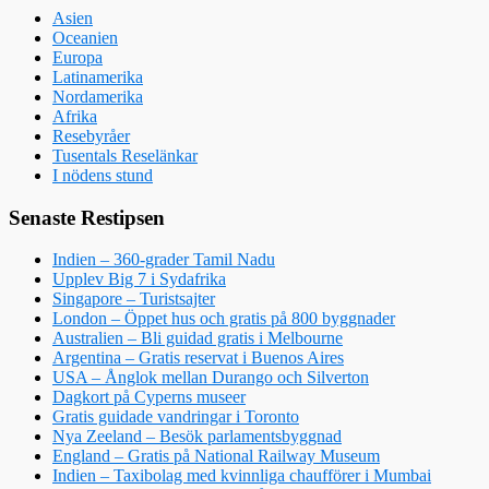
Asien
Oceanien
Europa
Latinamerika
Nordamerika
Afrika
Resebyråer
Tusentals Reselänkar
I nödens stund
Senaste Restipsen
Indien – 360-grader Tamil Nadu
Upplev Big 7 i Sydafrika
Singapore – Turistsajter
London – Öppet hus och gratis på 800 byggnader
Australien – Bli guidad gratis i Melbourne
Argentina – Gratis reservat i Buenos Aires
USA – Ånglok mellan Durango och Silverton
Dagkort på Cyperns museer
Gratis guidade vandringar i Toronto
Nya Zeeland – Besök parlamentsbyggnad
England – Gratis på National Railway Museum
Indien – Taxibolag med kvinnliga chaufförer i Mumbai