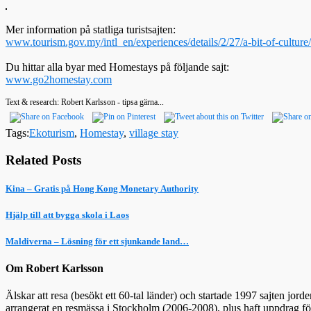
Mer information på statliga turistsajten:
www.tourism.gov.my/intl_en/experiences/details/2/27/a-bit-of-cultur
Du hittar alla byar med Homestays på följande sajt:
www.go2homestay.com
Text & research: Robert Karlsson - tipsa gärna...
Tags:
Ekoturism
,
Homestay
,
village stay
Related Posts
Kina – Gratis på Hong Kong Monetary Authority
Hjälp till att bygga skola i Laos
Maldiverna – Lösning för ett sjunkande land…
Om Robert Karlsson
Älskar att resa (besökt ett 60-tal länder) och startade 1997 sajten jor
arrangerat en resmässa i Stockholm (2006-2008), plus haft uppdrag f