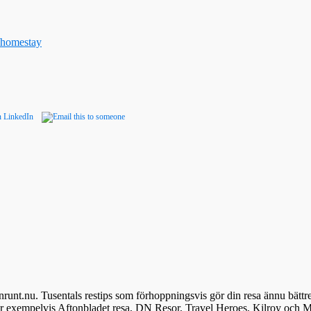
e/homestay
denrunt.nu. Tusentals restips som förhoppningsvis gör din resa ännu bättr
ör exempelvis Aftonbladet resa, DN Resor, Travel Heroes, Kilroy och M