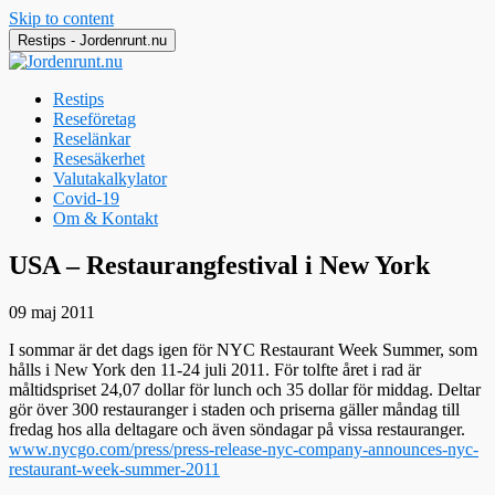
Skip to content
Restips - Jordenrunt.nu
Restips
Reseföretag
Reselänkar
Resesäkerhet
Valutakalkylator
Covid-19
Om & Kontakt
Jordenrunt.nu
Tusen Restips från hela världen
USA – Restaurangfestival i New York
09 maj 2011
I sommar är det dags igen för NYC Restaurant Week Summer, som
hålls i New York den 11-24 juli 2011. För tolfte året i rad är
måltidspriset 24,07 dollar för lunch och 35 dollar för middag. Deltar
gör över 300 restauranger i staden och priserna gäller måndag till
fredag hos alla deltagare och även söndagar på vissa restauranger.
www.nycgo.com/press/press-release-nyc-company-announces-nyc-
restaurant-week-summer-2011