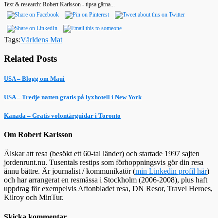
Text & research: Robert Karlsson - tipsa gärna...
Tags:
Världens Mat
Related Posts
USA – Blogg om Maui
USA – Tredje natten gratis på lyxhotell i New York
Kanada – Gratis volontärguidar i Toronto
Om Robert Karlsson
Älskar att resa (besökt ett 60-tal länder) och startade 1997 sajten
jordenrunt.nu. Tusentals restips som förhoppningsvis gör din resa
ännu bättre. Är journalist / kommunikatör (
min Linkedin profil här
)
och har arrangerat en resmässa i Stockholm (2006-2008), plus haft
uppdrag för exempelvis Aftonbladet resa, DN Resor, Travel Heroes,
Kilroy och MinTur.
Skicka kommentar