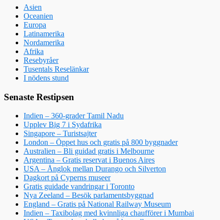
Asien
Oceanien
Europa
Latinamerika
Nordamerika
Afrika
Resebyråer
Tusentals Reselänkar
I nödens stund
Senaste Restipsen
Indien – 360-grader Tamil Nadu
Upplev Big 7 i Sydafrika
Singapore – Turistsajter
London – Öppet hus och gratis på 800 byggnader
Australien – Bli guidad gratis i Melbourne
Argentina – Gratis reservat i Buenos Aires
USA – Ånglok mellan Durango och Silverton
Dagkort på Cyperns museer
Gratis guidade vandringar i Toronto
Nya Zeeland – Besök parlamentsbyggnad
England – Gratis på National Railway Museum
Indien – Taxibolag med kvinnliga chaufförer i Mumbai