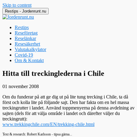
Skip to content
Restips - Jordenrunt.nu
Restips
Reseföretag
Reselänkar
Resesäkerhet
Valutakalkylator
Covid-19
Om & Kontakt
Jordenrunt.nu
Tusen Restips från hela världen
Hitta till treckinglederna i Chile
01 november 2008
Om du funderar på att ge dig ut på lite tung trecking i Chile, ta då
först och kolla lite på följande sajt. Den har fakta om en hel massa
treckingrutter i landet. Använd toppmenyerna på denna avdelning av
sajten (dels för att välja område i landet och därefter väljer du
treckingrutt):
www.trekkingchile.com/EN/trekking-chile.html
Text & research: Robert Karlsson - tipsa gärna...