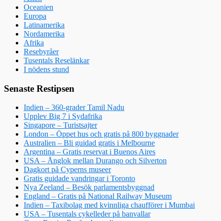
Oceanien
Europa
Latinamerika
Nordamerika
Afrika
Resebyråer
Tusentals Reselänkar
I nödens stund
Senaste Restipsen
Indien – 360-grader Tamil Nadu
Upplev Big 7 i Sydafrika
Singapore – Turistsajter
London – Öppet hus och gratis på 800 byggnader
Australien – Bli guidad gratis i Melbourne
Argentina – Gratis reservat i Buenos Aires
USA – Ånglok mellan Durango och Silverton
Dagkort på Cyperns museer
Gratis guidade vandringar i Toronto
Nya Zeeland – Besök parlamentsbyggnad
England – Gratis på National Railway Museum
Indien – Taxibolag med kvinnliga chaufförer i Mumbai
USA – Tusentals cykelleder på banvallar