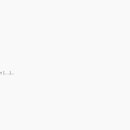
r […]...