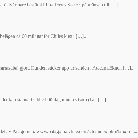
n). Närmare bestämt i Las Torres Sector, på gränsen till […]...
elägen ca 60 mil utanför Chiles kust i […]...
arrazabal gjort. Handen sticker upp ur sanden i Atacamaöknen […]...
der kan stanna i Chile i 90 dagar utan visum (kan […]...
del av Patagonien: www.patagonia-chile.com/site/index.php?lang=en...