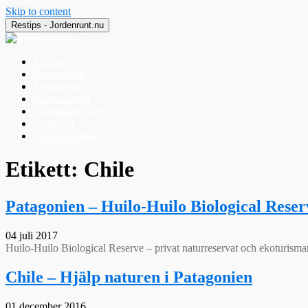
Skip to content
Restips - Jordenrunt.nu
Restips
Reseföretag
Reselänkar
Resesäkerhet
Valutakalkylator
Covid-19
Om & Kontakt
Jordenrunt.nu
Tusen Restips från hela världen
Etikett:
Chile
Patagonien – Huilo-Huilo Biological Reser
04 juli 2017
Huilo-Huilo Biological Reserve – privat naturreservat och ekoturism
Chile – Hjälp naturen i Patagonien
01 december 2016