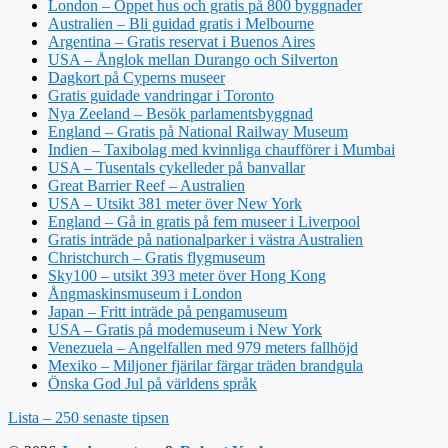
London – Öppet hus och gratis på 800 byggnader
Australien – Bli guidad gratis i Melbourne
Argentina – Gratis reservat i Buenos Aires
USA – Ånglok mellan Durango och Silverton
Dagkort på Cyperns museer
Gratis guidade vandringar i Toronto
Nya Zeeland – Besök parlamentsbyggnad
England – Gratis på National Railway Museum
Indien – Taxibolag med kvinnliga chaufförer i Mumbai
USA – Tusentals cykelleder på banvallar
Great Barrier Reef – Australien
USA – Utsikt 381 meter över New York
England – Gå in gratis på fem museer i Liverpool
Gratis inträde på nationalparker i västra Australien
Christchurch – Gratis flygmuseum
Sky100 – utsikt 393 meter över Hong Kong
Ångmaskinsmuseum i London
Japan – Fritt inträde på pengamuseum
USA – Gratis på modemuseum i New York
Venezuela – Angelfallen med 979 meters fallhöjd
Mexiko – Miljoner fjärilar färgar träden brandgula
Önska God Jul på världens språk
Lista – 250 senaste tipsen