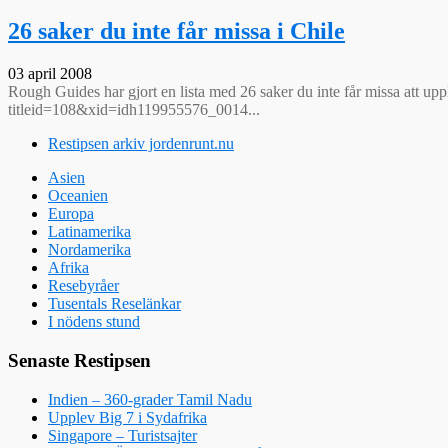
26 saker du inte får missa i Chile
03 april 2008
Rough Guides har gjort en lista med 26 saker du inte får missa att up
titleid=108&xid=idh119955576_0014...
Restipsen arkiv jordenrunt.nu
Asien
Oceanien
Europa
Latinamerika
Nordamerika
Afrika
Resebyråer
Tusentals Reselänkar
I nödens stund
Senaste Restipsen
Indien – 360-grader Tamil Nadu
Upplev Big 7 i Sydafrika
Singapore – Turistsajter