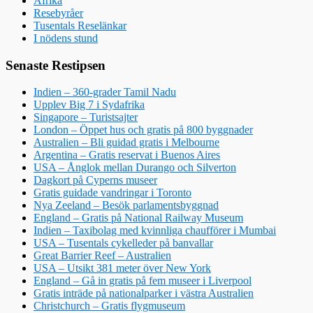
Afrika
Resebyråer
Tusentals Reselänkar
I nödens stund
Senaste Restipsen
Indien – 360-grader Tamil Nadu
Upplev Big 7 i Sydafrika
Singapore – Turistsajter
London – Öppet hus och gratis på 800 byggnader
Australien – Bli guidad gratis i Melbourne
Argentina – Gratis reservat i Buenos Aires
USA – Ånglok mellan Durango och Silverton
Dagkort på Cyperns museer
Gratis guidade vandringar i Toronto
Nya Zeeland – Besök parlamentsbyggnad
England – Gratis på National Railway Museum
Indien – Taxibolag med kvinnliga chaufförer i Mumbai
USA – Tusentals cykelleder på banvallar
Great Barrier Reef – Australien
USA – Utsikt 381 meter över New York
England – Gå in gratis på fem museer i Liverpool
Gratis inträde på nationalparker i västra Australien
Christchurch – Gratis flygmuseum