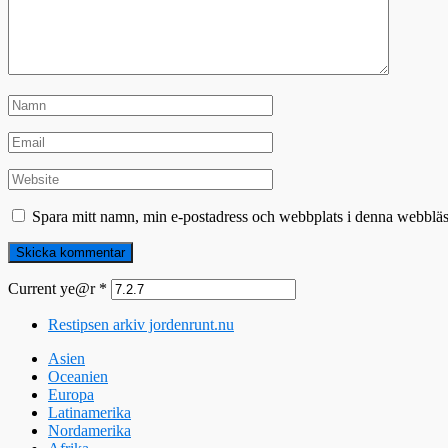
Spara mitt namn, min e-postadress och webbplats i denna webbläsa
Current ye@r
*
Restipsen arkiv jordenrunt.nu
Asien
Oceanien
Europa
Latinamerika
Nordamerika