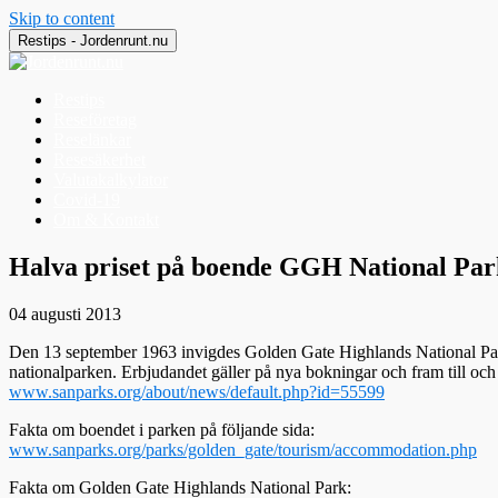
Skip to content
Restips - Jordenrunt.nu
Restips
Reseföretag
Reselänkar
Resesäkerhet
Valutakalkylator
Covid-19
Om & Kontakt
Jordenrunt.nu
Tusen Restips från hela världen
Halva priset på boende GGH National Par
04 augusti 2013
Den 13 september 1963 invigdes Golden Gate Highlands National Park i 
nationalparken. Erbjudandet gäller på nya bokningar och fram till o
www.sanparks.org/about/news/default.php?id=55599
Fakta om boendet i parken på följande sida:
www.sanparks.org/parks/golden_gate/tourism/accommodation.php
Fakta om Golden Gate Highlands National Park: