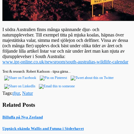
I södra Australien finns många spännande djur- och
naturupplevelser. Till exempel titta på mjuka koalas, häpnas över
majestätiska valar, simma med sjölejon och delfiner. Vissa av dessa
(och många fler) upplevs dock bäst under olika tider av året och
följande lilla artikel listar var och när under året man kan njuta av
djurupplevelser i South Australia:
www.ipr-online.co.uk/newsroom/south-australias-wildlife-calendar
Text & research: Robert Karlsson - tipsa gärna...
Tags:
djur
,
Natur
Related Posts
Billuffa på Nya Zeeland
Upptäck okända Wallis and Futuna i Söderhavet