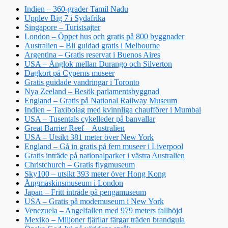
Indien – 360-grader Tamil Nadu
Upplev Big 7 i Sydafrika
Singapore – Turistsajter
London – Öppet hus och gratis på 800 byggnader
Australien – Bli guidad gratis i Melbourne
Argentina – Gratis reservat i Buenos Aires
USA – Ånglok mellan Durango och Silverton
Dagkort på Cyperns museer
Gratis guidade vandringar i Toronto
Nya Zeeland – Besök parlamentsbyggnad
England – Gratis på National Railway Museum
Indien – Taxibolag med kvinnliga chaufförer i Mumbai
USA – Tusentals cykelleder på banvallar
Great Barrier Reef – Australien
USA – Utsikt 381 meter över New York
England – Gå in gratis på fem museer i Liverpool
Gratis inträde på nationalparker i västra Australien
Christchurch – Gratis flygmuseum
Sky100 – utsikt 393 meter över Hong Kong
Ångmaskinsmuseum i London
Japan – Fritt inträde på pengamuseum
USA – Gratis på modemuseum i New York
Venezuela – Angelfallen med 979 meters fallhöjd
Mexiko – Miljoner fjärilar färgar träden brandgula