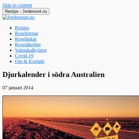
Skip to content
Restips - Jordenrunt.nu
Restips
Reseföretag
Reselänkar
Resesäkerhet
Valutakalkylator
Covid-19
Om & Kontakt
Jordenrunt.nu
Tusen Restips från hela världen
Djurkalender i södra Australien
07 januari 2014