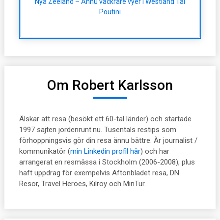
Nya Zeeland – Ännu vackrare vyer i Westland Tai
Poutini
Om Robert Karlsson
Älskar att resa (besökt ett 60-tal länder) och startade
1997 sajten jordenrunt.nu. Tusentals restips som
förhoppningsvis gör din resa ännu bättre. Är journalist /
kommunikatör (
min Linkedin profil här
) och har
arrangerat en resmässa i Stockholm (2006-2008), plus
haft uppdrag för exempelvis Aftonbladet resa, DN
Resor, Travel Heroes, Kilroy och MinTur.