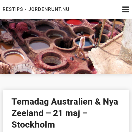
Skip
RESTIPS - JORDENRUNT.NU
to
content
Jordenrunt.nu
Tusen Restips från hela världen
Temadag Australien & Nya
Zeeland – 21 maj –
Stockholm