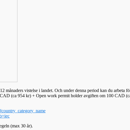
2 månaders vistelse i landet. Och under denna period kan du arbeta fö
50 CAD (ca 954 kr) + Open work permit holder avgiften om 100 CAD (ca
&#country_category_name
ob=iec
egeln (max 30 år).