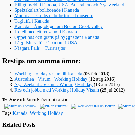
Billigt hyrbil i Europa, USA, Australien och Nya Zeeland
Spektakulärt bollboende i Kanada
Montreal – Gratis naturhistoriskt museum
Tågluffa i Kanada
Kanada – Ånglok genom Beeton Creek valley
Hotell med ett museum i Kanada
Öppet hus och gratis på byggnader i Kanada
Lågprisbuss för 21 kronor i USA
Niagara Falls – Turistsajter
Restips om samma ämne:
Working Holiday visum till Kanada
(06 feb 2018)
Australien - Visum - Working Holiday
(12 aug 2016)
Nya Zeeland - Visum - Working Holiday
(13 apr 2015)
Res och jobba med Working Holiday Visum
(25 jul 2012)
Text & research: Robert Karlsson - tipsa gärna...
Tags:
Kanada
,
Working Holiday
Related Posts