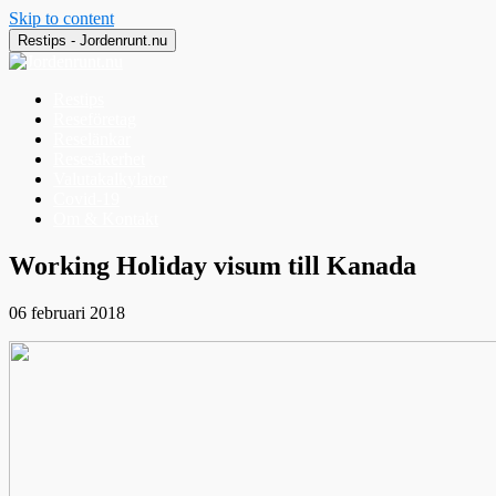
Skip to content
Restips - Jordenrunt.nu
Restips
Reseföretag
Reselänkar
Resesäkerhet
Valutakalkylator
Covid-19
Om & Kontakt
Jordenrunt.nu
Tusen Restips från hela världen
Working Holiday visum till Kanada
06 februari 2018