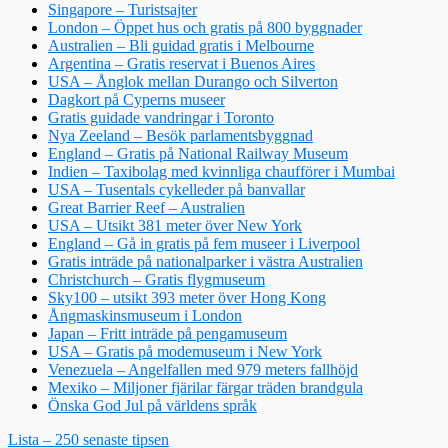
Singapore – Turistsajter
London – Öppet hus och gratis på 800 byggnader
Australien – Bli guidad gratis i Melbourne
Argentina – Gratis reservat i Buenos Aires
USA – Ånglok mellan Durango och Silverton
Dagkort på Cyperns museer
Gratis guidade vandringar i Toronto
Nya Zeeland – Besök parlamentsbyggnad
England – Gratis på National Railway Museum
Indien – Taxibolag med kvinnliga chaufförer i Mumbai
USA – Tusentals cykelleder på banvallar
Great Barrier Reef – Australien
USA – Utsikt 381 meter över New York
England – Gå in gratis på fem museer i Liverpool
Gratis inträde på nationalparker i västra Australien
Christchurch – Gratis flygmuseum
Sky100 – utsikt 393 meter över Hong Kong
Ångmaskinsmuseum i London
Japan – Fritt inträde på pengamuseum
USA – Gratis på modemuseum i New York
Venezuela – Angelfallen med 979 meters fallhöjd
Mexiko – Miljoner fjärilar färgar träden brandgula
Önska God Jul på världens språk
Lista – 250 senaste tipsen