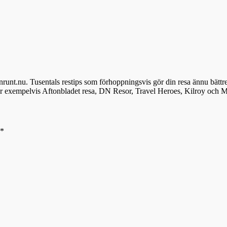
denrunt.nu. Tusentals restips som förhoppningsvis gör din resa ännu bättr
ör exempelvis Aftonbladet resa, DN Resor, Travel Heroes, Kilroy och M
*