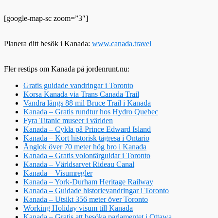
[google-map-sc zoom=”3″]
Planera ditt besök i Kanada:
www.canada.travel
Fler restips om Kanada på jordenrunt.nu:
Gratis guidade vandringar i Toronto
Korsa Kanada via Trans Canada Trail
Vandra längs 88 mil Bruce Trail i Kanada
Kanada – Gratis rundtur hos Hydro Quebec
Fyra Titanic museer i världen
Kanada – Cykla på Prince Edward Island
Kanada – Kort historisk tågresa i Ontario
Ånglok över 70 meter hög bro i Kanada
Kanada – Gratis volontärguidar i Toronto
Kanada – Världsarvet Rideau Canal
Kanada – Visumregler
Kanada – York-Durham Heritage Railway
Kanada – Guidade historievandringar i Toronto
Kanada – Utsikt 356 meter över Toronto
Working Holiday visum till Kanada
Kanada – Gratis att besöka parlamentet i Ottawa