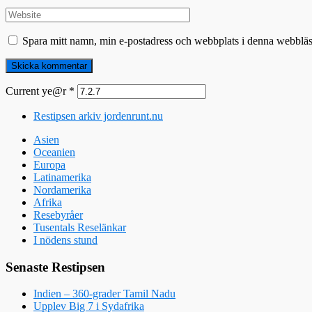
Spara mitt namn, min e-postadress och webbplats i denna webbläsa
Current ye@r
*
Restipsen arkiv jordenrunt.nu
Asien
Oceanien
Europa
Latinamerika
Nordamerika
Afrika
Resebyråer
Tusentals Reselänkar
I nödens stund
Senaste Restipsen
Indien – 360-grader Tamil Nadu
Upplev Big 7 i Sydafrika