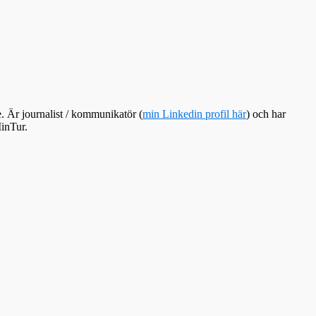
e. Är journalist / kommunikatör (
min Linkedin profil här
) och har
inTur.