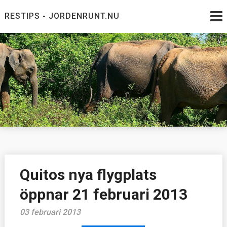
Skip
RESTIPS - JORDENRUNT.NU
to
content
Jordenrunt.nu
Tusen Restips från hela världen
Quitos nya flygplats
öppnar 21 februari 2013
03 februari 2013