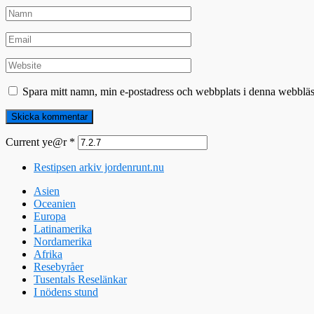
Spara mitt namn, min e-postadress och webbplats i denna webbläsa
Current ye@r
*
Restipsen arkiv jordenrunt.nu
Asien
Oceanien
Europa
Latinamerika
Nordamerika
Afrika
Resebyråer
Tusentals Reselänkar
I nödens stund