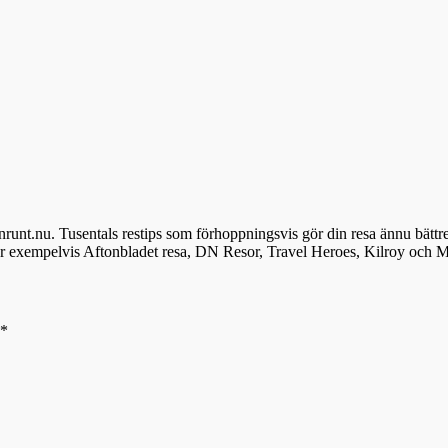
denrunt.nu. Tusentals restips som förhoppningsvis gör din resa ännu bättr
ör exempelvis Aftonbladet resa, DN Resor, Travel Heroes, Kilroy och M
*