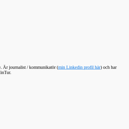
e. Är journalist / kommunikatör (
min Linkedin profil här
) och har
inTur.