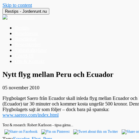
Skip to content
Restips - Jordenrunt.nu
Restips
Reseföretag
Reselänkar
Resesäkerhet
Valutakalkylator
Covid-19
Om & Kontakt
Jordenrunt.nu
Tusen Restips från hela världen
Nytt flyg mellan Peru och Ecuador
05 november 2010
Flygbolaget Saero från Ecuador skall inleda flyg mellan Ecuador och 
(Ecuador) tar 30 minuter och kommer kosta ungefär 500 kronor. Denna f
Flygbolagets sajt är som följer – dock bara på spanska:
www.saereo.com/index.html
Text & research: Robert Karlsson - tipsa gärna...
Tags:
Ecuador
,
Flyg
,
Peru