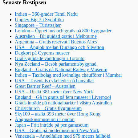
Senaste Restipsen
Indien – 360-grader Tamil Nadu
Upplev Big 7 i Sydafrika
Singapore – Turistsajter
London – Öppet hus och gratis på 800 byggnader
Australien – Bli guidad gratis i Melbourne
Argentina – Gratis reservat i Buenos Aires
USA – Ånglok mellan Durango och Silverton
Dagkort på Cyperns museer
Gratis guidade vandringar i Toronto
Nya Zeeland – Besök parlamentsbyggnad
England – Gratis på National Railway Museum
Indien – Taxibolag med kvinnliga chaufförer i Mumbai
USA – Tusentals cykelleder på banvallar
Great Barrier Reef – Australien
USA – Utsikt 381 meter över New York
England – Gå in gratis på fem museer i Liverpool
Gratis inträde på nationalparker i västra Australien
Christchurch – Gratis flygmuseum
Sky100 – utsikt 393 meter över Hong Kong
Ångmaskinsmuseum i London
Japan – Fritt inträde på pengamuseum
USA – Gratis på modemuseum i New York
Venezuela – Angelfallen med 979 meters fallhöjd