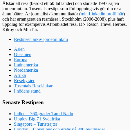
Älskar att resa (besökt ett 60-tal länder) och startade 1997 sajten
jordenrunt.nu. Tusentals restips som förhoppningsvis gör din resa
ännu bättre. Är journalist / kommunikatör (
min Linkedin profil här
)
och har arrangerat en resmässa i Stockholm (2006-2008), plus haft
uppdrag för exempelvis Aftonbladet resa, DN Resor, Travel Heroes,
Kilroy och MinTur.
Restipsen arkiv jordenrunt.nu
Asien
Oceanien
Europa
Latinamerika
Nordamerika
Afrika
Resebyråer
Tusentals Reselänkar
I nödens stund
Senaste Restipsen
Indien – 360-grader Tamil Nadu
Upplev Big 7 i Sydafrika
Singapore – Turistsajter
London – Öppet hus och gratis på 800 byggnader