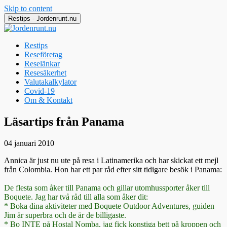
Skip to content
Restips - Jordenrunt.nu
Restips
Reseföretag
Reselänkar
Resesäkerhet
Valutakalkylator
Covid-19
Om & Kontakt
Jordenrunt.nu
Tusen Restips från hela världen
Läsartips från Panama
04 januari 2010
Annica är just nu ute på resa i Latinamerika och har skickat ett mejl
från Colombia. Hon har ett par råd efter sitt tidigare besök i Panama:
De flesta som åker till Panama och gillar utomhussporter åker till
Boquete. Jag har två råd till alla som åker dit:
* Boka dina aktiviteter med Boquete Outdoor Adventures, guiden
Jim är superbra och de är de billigaste.
* Bo INTE på Hostal Nomba, jag fick konstiga bett på kroppen och