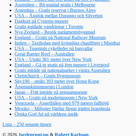
Australien – Bli guidad gratis i Melbourne
Argentina – Gratis reservat i Buenos Aires
USA – Ånglok mellan Durango och Silverton
Dagkort på Cyperns museer
Gratis guidade vandringar i Toronto
Nya Zeeland – Besök parlamentsbyggnad
England – Gratis på National Railway Museum
Indien – Taxibolag med kvinnliga chaufförer i Mumbai
USA – Tusentals cykelleder på banvallar
Great Barrier Reef – Australien
USA – Utsikt 381 meter över New York
England – Gå in gratis på fem museer i Liverpool
Gratis inträde på nationalparker i västra Australien
Christchurch – Gratis flygmuseum
Sky100 – utsikt 393 meter över Hong Kong
Ångmaskinsmuseum i London
Japan – Fritt inträde på pengamuseum
USA – Gratis på modemuseum i New York
Venezuela – Angelfallen med 979 meters fallhöjd
Mexiko – Miljoner fjärilar färgar träden brandgula
Önska God Jul på världens språk
Lista – 250 senaste tipsen
© 2026
Jordenrunt.nu
&
Robert Karlsson