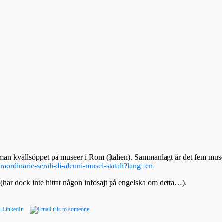
man kvällsöppet på museer i Rom (Italien). Sammanlagt är det fem musee
ordinarie-serali-di-alcuni-musei-statali?lang=en
n (har dock inte hittat någon infosajt på engelska om detta…).