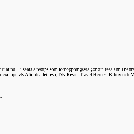
denrunt.nu. Tusentals restips som förhoppningsvis gör din resa ännu bättr
ör exempelvis Aftonbladet resa, DN Resor, Travel Heroes, Kilroy och M
*