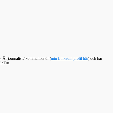
e. Är journalist / kommunikatör (
min Linkedin profil här
) och har
inTur.