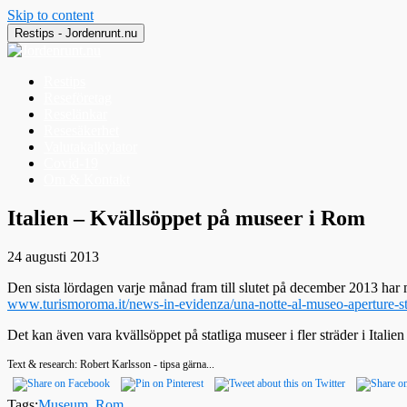
Skip to content
Restips - Jordenrunt.nu
Restips
Reseföretag
Reselänkar
Resesäkerhet
Valutakalkylator
Covid-19
Om & Kontakt
Jordenrunt.nu
Tusen Restips från hela världen
Italien – Kvällsöppet på museer i Rom
24 augusti 2013
Den sista lördagen varje månad fram till slutet på december 2013 har 
www.turismoroma.it/news-in-evidenza/una-notte-al-museo-aperture-stra
Det kan även vara kvällsöppet på statliga museer i fler sträder i Italie
Text & research: Robert Karlsson - tipsa gärna...
Tags:
Museum
,
Rom