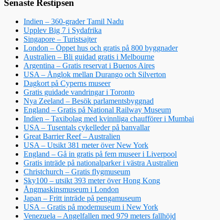
Senaste Restipsen
Indien – 360-grader Tamil Nadu
Upplev Big 7 i Sydafrika
Singapore – Turistsajter
London – Öppet hus och gratis på 800 byggnader
Australien – Bli guidad gratis i Melbourne
Argentina – Gratis reservat i Buenos Aires
USA – Ånglok mellan Durango och Silverton
Dagkort på Cyperns museer
Gratis guidade vandringar i Toronto
Nya Zeeland – Besök parlamentsbyggnad
England – Gratis på National Railway Museum
Indien – Taxibolag med kvinnliga chaufförer i Mumbai
USA – Tusentals cykelleder på banvallar
Great Barrier Reef – Australien
USA – Utsikt 381 meter över New York
England – Gå in gratis på fem museer i Liverpool
Gratis inträde på nationalparker i västra Australien
Christchurch – Gratis flygmuseum
Sky100 – utsikt 393 meter över Hong Kong
Ångmaskinsmuseum i London
Japan – Fritt inträde på pengamuseum
USA – Gratis på modemuseum i New York
Venezuela – Angelfallen med 979 meters fallhöjd