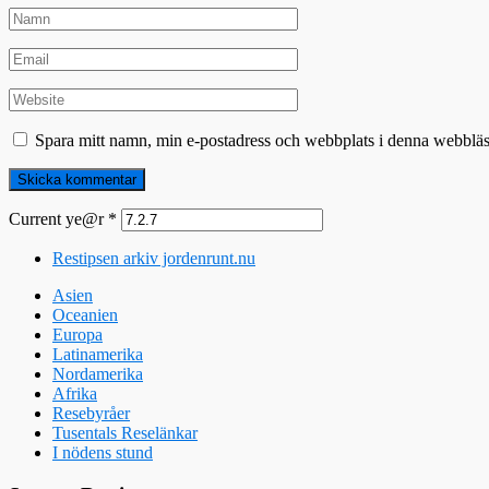
Spara mitt namn, min e-postadress och webbplats i denna webbläsa
Current ye@r
*
Restipsen arkiv jordenrunt.nu
Asien
Oceanien
Europa
Latinamerika
Nordamerika
Afrika
Resebyråer
Tusentals Reselänkar
I nödens stund