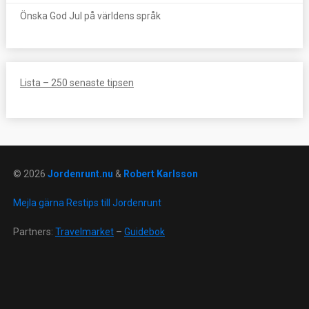
Önska God Jul på världens språk
Lista – 250 senaste tipsen
© 2026
Jordenrunt.nu
&
Robert Karlsson
Mejla gärna Restips till Jordenrunt
Partners:
Travelmarket
–
Guidebok