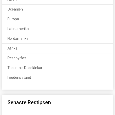
Oceanien
Europa
Latinamerika
Nordamerika
Afrika
Resebyråer
Tusentals Reselänkar
I nödens stund
Senaste Restipsen