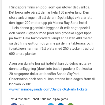
I Singapore finns en pool som går utöver det vanliga.
Det beror inte på att den är hela 150 meter lång. Den
stora anledningen till att de är något riktigt extra är att
den ligger 200 meter upp på Marina Bay Sans hotel.
Hela denna gigantiska byggnad är milt sagt speciell
och Sands Skypark med pool och grönska ligger uppe
på taket. Hela takområdets längd är nästan 400 meter,
så det finns gott om utrymme på denna takterass och
följaktligen har man fått plats med 250 stycken träd och
600 andra plantor.
Även om du inte bor på hotellet kan du delvis njuta av
denna anläggning (dock inte bada i poolen). Det kostar
20 singapore dollar att besöka Sands SkyPark
Observation deck och du kan stanna hela dagen fram till
klockan 22:00:
www.marinabaysands.com/Sands-SkyPark/Tickets
Text & research: Robert Karlsson - tipsa gärna...