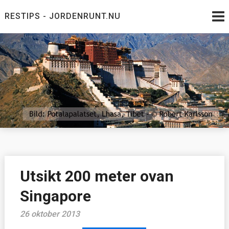
Skip
RESTIPS - JORDENRUNT.NU
to
content
Jordenrunt.nu
Tusen Restips från hela världen
Utsikt 200 meter ovan
Singapore
26 oktober 2013