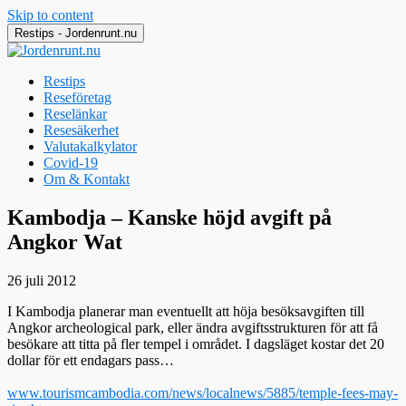
Skip to content
Restips - Jordenrunt.nu
Restips
Reseföretag
Reselänkar
Resesäkerhet
Valutakalkylator
Covid-19
Om & Kontakt
Jordenrunt.nu
Tusen Restips från hela världen
Kambodja – Kanske höjd avgift på
Angkor Wat
26 juli 2012
I Kambodja planerar man eventuellt att höja besöksavgiften till
Angkor archeological park, eller ändra avgiftsstrukturen för att få
besökare att titta på fler tempel i området. I dagsläget kostar det 20
dollar för ett endagars pass…
www.tourismcambodia.com/news/localnews/5885/temple-fees-may-