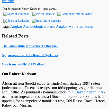
rise.htm
Text & research: Robert Karlsson - tipsa gärna...
Tags:
Angkor Archaeological Park
,
Angkor wat
,
Siem Reap
Related Posts
Thailand – Hitta gratismuseer i Bangkok
Ny passagerarutt från Kina till Sydkorea
Susa fram i trädhöjd i Thailand
Om Robert Karlsson
Älskar att resa (besökt ett 60-tal länder) och startade 1997 sajten
jordenrunt.nu. Tusentals restips som förhoppningsvis gör din resa
ännu bättre. Är journalist / kommunikatör (
min Linkedin profil här
)
och har arrangerat en resmässa i Stockholm (2006-2008), plus haft
uppdrag för exempelvis Aftonbladet resa, DN Resor, Travel Heroes,
Kilroy och MinTur.