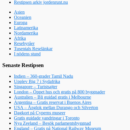
Restipsen arkiv jordenrunt.nu
Asien
Oceanien
Europa
Latinamerika
Nordamerika
Afrika
Resebyråer
Tusentals Reselänkar
I nödens stund
Senaste Restipsen
Indien – 360-grader Tamil Nadu
Upplev Big 7 i Sydafrika
Singapore – Turistsajter
London – Öppet hus och gratis på 800 byggnader
Australien – Bli guidad gratis i Melbourne
Argentina – Gratis reservat i Buenos Aires
USA – Ånglok mellan Durango och Silverton
Dagkort på Cyperns museer
Gratis guidade vandringar i Toronto
Nya Zeeland – Besök parlamentsbyggnad
England – Gratis på National Railway Museum