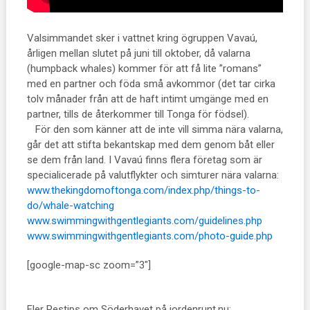
Valsimmandet sker i vattnet kring ögruppen Vavaú,
årligen mellan slutet på juni till oktober, då valarna
(humpback whales) kommer för att få lite ”romans”
med en partner och föda små avkommor (det tar cirka
tolv månader från att de haft intimt umgänge med en
partner, tills de återkommer till Tonga för födsel).
För den som känner att de inte vill simma nära valarna,
går det att stifta bekantskap med dem genom båt eller
se dem från land. I Vavaú finns flera företag som är
specialicerade på valutflykter och simturer nära valarna:
www.thekingdomoftonga.com/index.php/things-to-
do/whale-watching
www.swimmingwithgentlegiants.com/guidelines.php
www.swimmingwithgentlegiants.com/photo-guide.php
[google-map-sc zoom=”3″]
Fler Restips om Söderhavet på jordenrunt.nu: