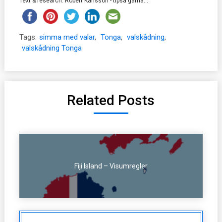
Text & research: Robert Karlsson - tipsa gärna...
Tags:
simma med valar
,
Tonga
,
valskådning
,
valskådning Tonga
Related Posts
Fiji Island – Visumregler