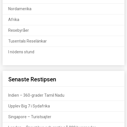
Nordamerika
Afrika
Resebyråer
Tusentals Reselänkar
I nödens stund
Senaste Restipsen
Indien – 360-grader Tamil Nadu
Upplev Big 7 i Sydafrika
Singapore – Turistsajter