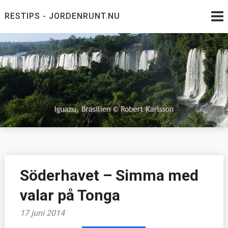
Skip
RESTIPS - JORDENRUNT.NU
to
content
Jordenrunt.nu
Tusen Restips från hela världen
Söderhavet – Simma med
valar på Tonga
17 juni 2014