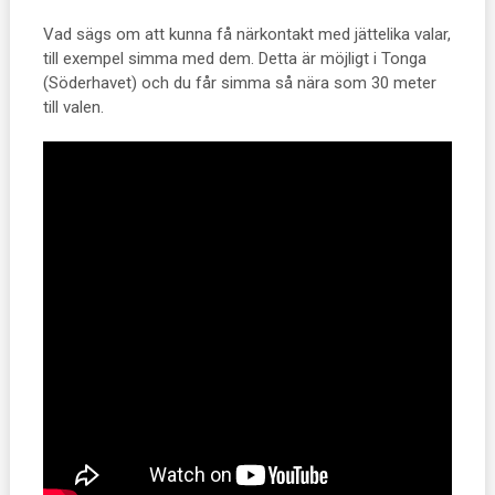
Vad sägs om att kunna få närkontakt med jättelika valar,
till exempel simma med dem. Detta är möjligt i Tonga
(Söderhavet) och du får simma så nära som 30 meter
till valen.