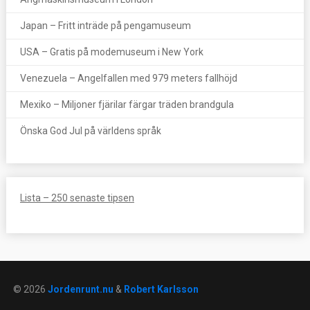
Japan – Fritt inträde på pengamuseum
USA – Gratis på modemuseum i New York
Venezuela – Angelfallen med 979 meters fallhöjd
Mexiko – Miljoner fjärilar färgar träden brandgula
Önska God Jul på världens språk
Lista – 250 senaste tipsen
© 2026
Jordenrunt.nu
&
Robert Karlsson