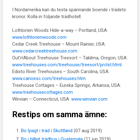
I Nordamerika kan du testa spännande boende i trädets
kronor. Kolla in följande trädhotell:
Lothlorien Woods Hide-a-way – Portland, USA:
www.lothlorienwoods.com
Cedar Creek Treehouse – Mount Rainier, USA:
www.cedarcreektreehouse.com
Out’n’About Treehouse Treesort – Takilma, Oregon, USA:
www.treehouses.com/treehouse/treesort/prclst.html
Edisto River Treehouses – South Carolina, USA:
www.canoesc.com/treehouses.htm
Treehouse Cottages – Eureka Springs, Arkansa, USA:
www.treehousecottages.com
Winvian – Connecticut, USA:
www.winvian.com
Restips om samma ämne:
Bo lyxigt i träd i Skottland
(07 aug 2019)
Bo i billigt trädhus i Guatemala
(11 jun 2019)