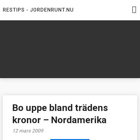
Skip
RESTIPS - JORDENRUNT.NU
to
content
Jordenrunt.nu
Tusen Restips från hela världen
Bo uppe bland trädens
kronor – Nordamerika
12 mars 2009