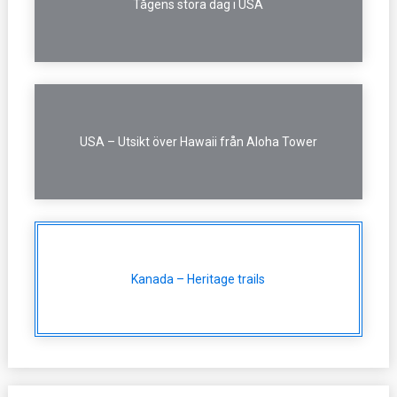
Tågens stora dag i USA
USA – Utsikt över Hawaii från Aloha Tower
Kanada – Heritage trails