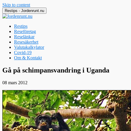
Skip to content
Restips - Jordenrunt.nu
Restips
Reseföretag
Reselänkar
Resesäkerhet
Valutakalkylator
Covid-19
Om & Kontakt
Jordenrunt.nu
Tusen Restips från hela världen
Gå på schimpansvandring i Uganda
08 mars 2012