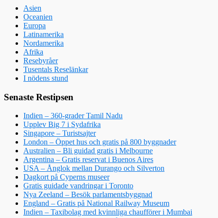
Asien
Oceanien
Europa
Latinamerika
Nordamerika
Afrika
Resebyråer
Tusentals Reselänkar
I nödens stund
Senaste Restipsen
Indien – 360-grader Tamil Nadu
Upplev Big 7 i Sydafrika
Singapore – Turistsajter
London – Öppet hus och gratis på 800 byggnader
Australien – Bli guidad gratis i Melbourne
Argentina – Gratis reservat i Buenos Aires
USA – Ånglok mellan Durango och Silverton
Dagkort på Cyperns museer
Gratis guidade vandringar i Toronto
Nya Zeeland – Besök parlamentsbyggnad
England – Gratis på National Railway Museum
Indien – Taxibolag med kvinnliga chaufförer i Mumbai