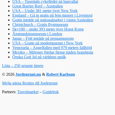
USA – Tusentals cykelleder på banvallar
Great Barrier Reef – Australien
USA – Utsikt 381 meter över New York
England – Gå in gratis på fem museer i Liverpool
Gratis inträde på nationalparker i västra Australien
Christchurch – Gratis flygmuseum
Sky100 – utsikt 393 meter över Hong Kong
Ångmaskinsmuseum i London
Japan – Fritt inträde på pengamuseum
USA – Gratis på modemuseum i New York
Venezuela – Angelfallen med 979 meters fallhöjd
Mexiko – Miljoner fjärilar färgar träden brandgula
Önska God Jul på världens språk
Lista – 250 senaste tipsen
© 2026
Jordenrunt.nu
&
Robert Karlsson
Mejla gärna Restips till Jordenrunt
Partners:
Travelmarket
–
Guidebok