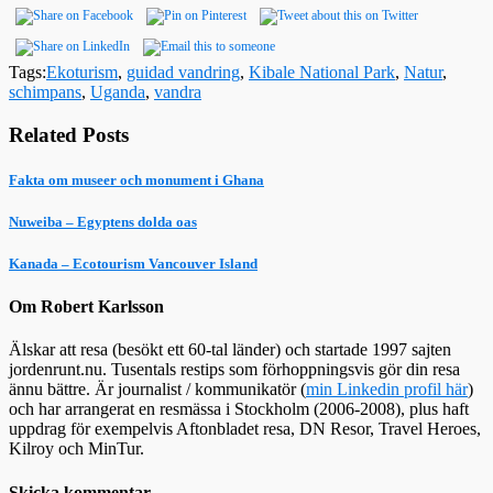
Tags:
Ekoturism
,
guidad vandring
,
Kibale National Park
,
Natur
,
schimpans
,
Uganda
,
vandra
Related Posts
Fakta om museer och monument i Ghana
Nuweiba – Egyptens dolda oas
Kanada – Ecotourism Vancouver Island
Om Robert Karlsson
Älskar att resa (besökt ett 60-tal länder) och startade 1997 sajten
jordenrunt.nu. Tusentals restips som förhoppningsvis gör din resa
ännu bättre. Är journalist / kommunikatör (
min Linkedin profil här
)
och har arrangerat en resmässa i Stockholm (2006-2008), plus haft
uppdrag för exempelvis Aftonbladet resa, DN Resor, Travel Heroes,
Kilroy och MinTur.
Skicka kommentar