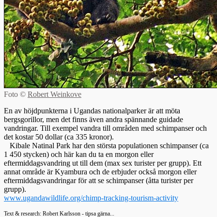
Foto ©
Robert Weinkove
En av höjdpunkterna i Ugandas nationalparker är att möta
bergsgorillor, men det finns även andra spännande guidade
vandringar. Till exempel vandra till områden med schimpanser och
det kostar 50 dollar (ca 335 kronor).
Kibale Natinal Park har den största populationen schimpanser (ca
1 450 stycken) och här kan du ta en morgon eller
eftermiddagsvandring ut till dem (max sex turister per grupp). Ett
annat område är Kyambura och de erbjuder också morgon eller
eftermiddagsvandringar för att se schimpanser (åtta turister per
grupp).
www.ugandawildlife.org/chimp-tracking-tourism-activity
Text & research: Robert Karlsson - tipsa gärna...