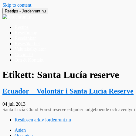
Skip to content
Restips - Jordenrunt.nu
Restips
Reseföretag
Reselänkar
Resesäkerhet
Valutakalkylator
Covid-19
Om & Kontakt
Jordenrunt.nu
Tusen Restips från hela världen
Etikett:
Santa Lucía reserve
Ecuador – Volontär i Santa Lucía Reserve
04 juli 2013
Santa Lucía Cloud Forest reserve erbjuder lodgeboende och äventyr i 
Restipsen arkiv jordenrunt.nu
Asien
Oceanien