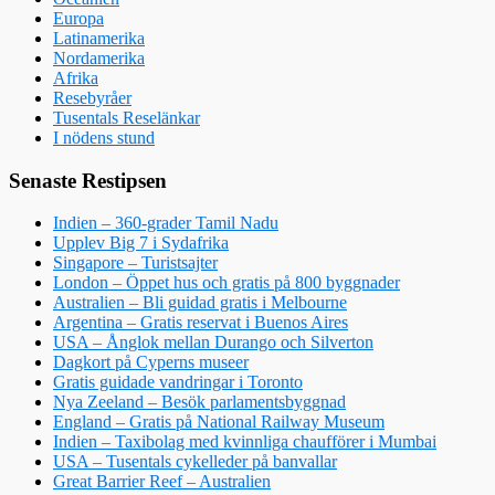
Europa
Latinamerika
Nordamerika
Afrika
Resebyråer
Tusentals Reselänkar
I nödens stund
Senaste Restipsen
Indien – 360-grader Tamil Nadu
Upplev Big 7 i Sydafrika
Singapore – Turistsajter
London – Öppet hus och gratis på 800 byggnader
Australien – Bli guidad gratis i Melbourne
Argentina – Gratis reservat i Buenos Aires
USA – Ånglok mellan Durango och Silverton
Dagkort på Cyperns museer
Gratis guidade vandringar i Toronto
Nya Zeeland – Besök parlamentsbyggnad
England – Gratis på National Railway Museum
Indien – Taxibolag med kvinnliga chaufförer i Mumbai
USA – Tusentals cykelleder på banvallar
Great Barrier Reef – Australien