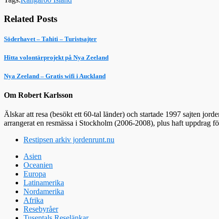
Related Posts
Söderhavet – Tahiti – Turistsajter
Hitta volontärprojekt på Nya Zeeland
Nya Zeeland – Gratis wifi i Auckland
Om Robert Karlsson
Älskar att resa (besökt ett 60-tal länder) och startade 1997 sajten jor
arrangerat en resmässa i Stockholm (2006-2008), plus haft uppdrag f
Restipsen arkiv jordenrunt.nu
Asien
Oceanien
Europa
Latinamerika
Nordamerika
Afrika
Resebyråer
Tusentals Reselänkar