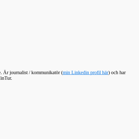
e. Är journalist / kommunikatör (
min Linkedin profil här
) och har
inTur.