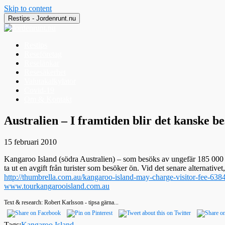
Skip to content
Restips - Jordenrunt.nu
Restips
Reseföretag
Reselänkar
Resesäkerhet
Valutakalkylator
Covid-19
Om & Kontakt
Jordenrunt.nu
Tusen Restips från hela världen
Australien – I framtiden blir det kanske b
15 februari 2010
Kangaroo Island (södra Australien) – som besöks av ungefär 185 000 
ta ut en avgift från turister som besöker ön. Vid det senare alternativet
http://thumbrella.com.au/kangaroo-island-may-charge-visitor-fee-638
www.tourkangarooisland.com.au
Text & research: Robert Karlsson - tipsa gärna...
Tags:
Kangaroo Island