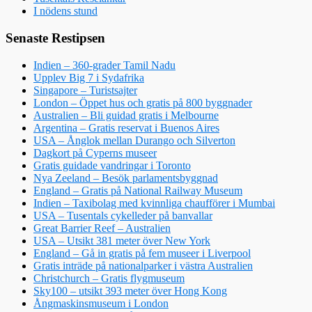
I nödens stund
Senaste Restipsen
Indien – 360-grader Tamil Nadu
Upplev Big 7 i Sydafrika
Singapore – Turistsajter
London – Öppet hus och gratis på 800 byggnader
Australien – Bli guidad gratis i Melbourne
Argentina – Gratis reservat i Buenos Aires
USA – Ånglok mellan Durango och Silverton
Dagkort på Cyperns museer
Gratis guidade vandringar i Toronto
Nya Zeeland – Besök parlamentsbyggnad
England – Gratis på National Railway Museum
Indien – Taxibolag med kvinnliga chaufförer i Mumbai
USA – Tusentals cykelleder på banvallar
Great Barrier Reef – Australien
USA – Utsikt 381 meter över New York
England – Gå in gratis på fem museer i Liverpool
Gratis inträde på nationalparker i västra Australien
Christchurch – Gratis flygmuseum
Sky100 – utsikt 393 meter över Hong Kong
Ångmaskinsmuseum i London