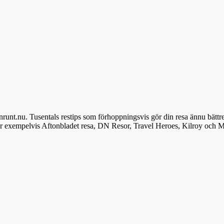
denrunt.nu. Tusentals restips som förhoppningsvis gör din resa ännu bättr
ör exempelvis Aftonbladet resa, DN Resor, Travel Heroes, Kilroy och M